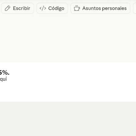
.5%.
quí