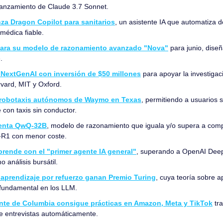
l lanzamiento de Claude 3.7 Sonnet.
nza Dragon Copilot para sanitarios
, un asistente IA que automatiza d
médica fiable.
ara su modelo de razonamiento avanzado "Nova"
 para junio, dise
.
 NextGenAI con inversión de $50 millones
 para apoyar la investigaci
vard, MIT y Oxford.
 robotaxis autónomos de Waymo en Texas
, permitiendo a usuarios 
con taxis sin conductor.
senta QwQ-32B
, modelo de razonamiento que iguala y/o supera a com
R1 con menor coste.
rende con el "primer agente IA general"
, superando a OpenAI Deep
 análisis bursátil.
 aprendizaje por refuerzo ganan Premio Turing
, cuya teoría sobre a
 fundamental en los LLM.
nte de Columbia consigue prácticas en Amazon, Meta y TikTok
 tr
e entrevistas automáticamente.