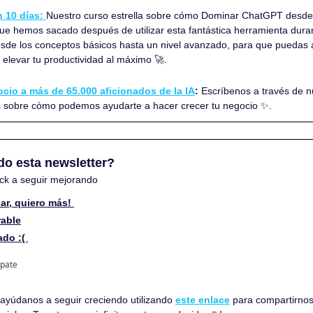
 10 días: 
Nuestro curso estrella sobre cómo Dominar ChatGPT desde
ue hemos sacado después de utilizar esta fantástica herramienta durant
sde los conceptos básicos hasta un nivel avanzado, para que puedas apl
a y elevar tu productividad al máximo 
🚀
.
cio a más de 65.000 aficionados de la IA
:
 Escríbenos a través de n
s sobre cómo podemos ayudarte a hacer crecer tu negocio 
✨
.
do esta newsletter? 
ck a seguir mejorando
ar, quiero más! 
rable
do :( 
ipate
, ayúdanos a seguir creciendo utilizando 
este enlace
 para compartirnos