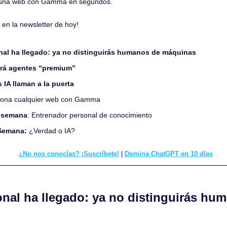
 una web con Gamma en segundos.
en la newsletter de hoy!
nal ha llegado: ya no distinguirás humanos de máquinas
rá agentes “premium”
 IA llaman a la puerta
Clona cualquier web con Gamma
a semana
: Entrenador personal de conocimiento
Semana: 
¿Verdad o IA?
¿No nos conocías? ¡Suscríbete!
 | 
Domina ChatGPT en 10 días
nal ha llegado: ya no distinguirás hum