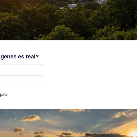
ágenes es real?
ipate