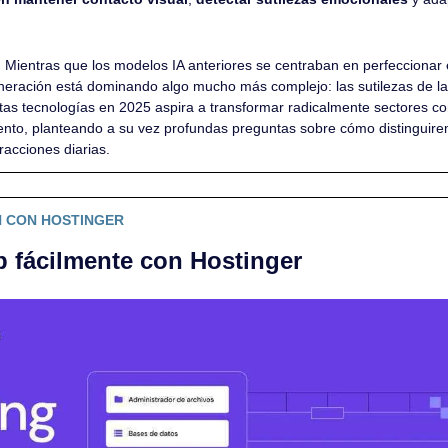
 
Mientras que los modelos IA anteriores se centraban en perfeccionar 
neración está dominando algo mucho más complejo: las sutilezas de l
as tecnologías en 2025 aspira a transformar radicalmente sectores como
ento, planteando a su vez profundas preguntas sobre cómo distinguire
eracciones diarias.
 CON HOSTINGER
b fácilmente con Hostinger