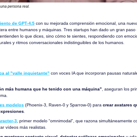
 una persona real.
miento de GPT-4.5
 con su mejorada comprensión emocional, una nueva 
ntera entre humanos y máquinas. Tres startups han dado un gran paso e
 entienden lo que dices, sino cómo te sientes, respondiendo con emoci
urales y ritmos conversacionales indistinguibles de los humanos.
a al "valle inquietante"
 con voces IA que incorporan pausas natural
ón más humana que he tenido con una máquina"
, aseguran los pri
rma.
tres modelos
 (Phoenix-3, Raven-0 y Sparrow-0) para 
crear avatares q
expresiones
.
racter-3
, primer modelo “omnimodal”, que razona simultáneamente con
ar vídeos más realistas.
en mantener contacto visual
, 
detectar sutilezas emocionales
 y ada