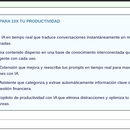
PARA 10X TU PRODUCTIVIDAD
te IA en tiempo real que traduce conversaciones instantáneamente en m
madas.
ma contenido disperso en una base de conocimiento interconectada que
igente con cada uso.
 Extensión que mejora y reescribe tus prompts en tiempo real para maxi
nes con IA.
 Asistente que categoriza y extrae automáticamente información clave de
gestión financiera.
Copiloto de productividad con IA que elimina distracciones y optimiza tu f
areas.