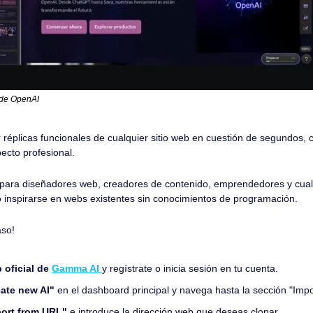
 de OpenAI
r réplicas funcionales de cualquier sitio web en cuestión de segundos, 
ecto profesional.
to para diseñadores web, creadores de contenido, emprendedores y cual
o inspirarse en webs existentes sin conocimientos de programación.
aso!
oficial de 
Gamma AI
y regístrate o inicia sesión en tu cuenta.
ate new AI"
 en el dashboard principal y navega hasta la sección "Impor
port from URL"
 e introduce la dirección web que deseas clonar.