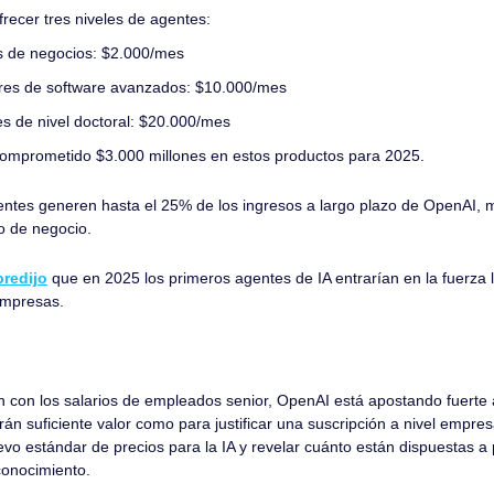
recer tres niveles de agentes:
s de negocios: $2.000/mes
res de software avanzados: $10.000/mes
es de nivel doctoral: $20.000/mes
comprometido $3.000 millones en estos productos para 2025.
ntes generen hasta el 25% de los ingresos a largo plazo de OpenAI, 
o de negocio.
redijo
 que en 2025 los primeros agentes de IA entrarían en la fuerza l
empresas.
:
an con los salarios de empleados senior, OpenAI está apostando fuerte 
án suficiente valor como para justificar una suscripción a nivel empresar
vo estándar de precios para la IA y revelar cuánto están dispuestas a
conocimiento. 