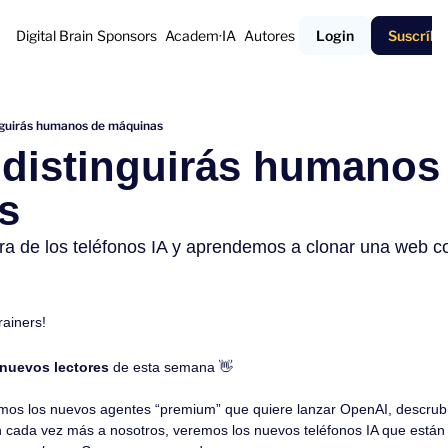
Digital Brain
Sponsors
Academ·IA
Autores
Login
Suscríbe
nguirás humanos de máquinas
 distinguirás humanos 
s
a de los teléfonos IA y aprendemos a clonar una web
rainers!
 nuevos lectores
 de esta semana 
👋
os los nuevos agentes “premium” que quiere lanzar OpenAI, descrubr
 cada vez más a nosotros, veremos los nuevos teléfonos IA que están a