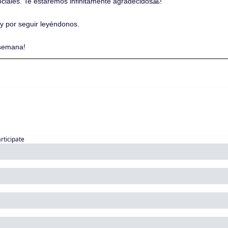
ociales. Te estaremos infinitamente agradecidos
🙏
!
 y por seguir leyéndonos. 
 semana!
articipate