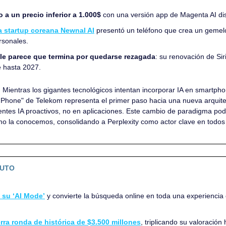
 a un precio inferior a 1.000$
 con una versión app de Magenta AI di
a startup coreana Newnal AI
 presentó un teléfono que crea un gemelo
rsonales.
le parece que termina por quedarse rezagada
: su renovación de Sir
e hasta 2027.
 
Mientras los gigantes tecnológicos intentan incorporar IA en smartph
I Phone" de Telekom representa el primer paso hacia una nueva arquite
tes IA proactivos, no en aplicaciones. Este cambio de paradigma podrí
omo la conocemos, consolidando a Perplexity como actor clave en todos
NUTO
 su ‘AI Mode’
y convierte la búsqueda online en toda una experiencia 
rra ronda de histórica de $3.500 millones
, triplicando su valoración