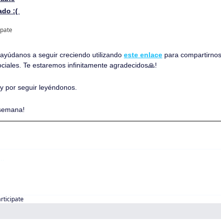
do :( 
ipate
, ayúdanos a seguir creciendo utilizando 
este enlace
 para compartirnos
ociales. Te estaremos infinitamente agradecidos
🙏
!
 y por seguir leyéndonos. 
 semana!
articipate