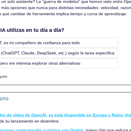
a un solo asistente? La "guerra de modelos" que hemos visto entre Ope
a más opciones que nunca para distintas necesidades: velocidad, razon
s que cambiar de herramienta implica tiempo y curva de aprendizaje.
A utilizas en tu día a día?
PT, es mi compañero de confianza para todo
s (ChatGPT, Claude, DeepSeek, etc.) según la tarea específica
ero me interesa explorar otras alternativas
ipate
NUTO
dor de vídeo de OpenAI, ya está disponible en Europa y Reino Un
de su lanzamiento en diciembre.
uciona computación cuántica con Ocelot
, nuevo chip que reduce e