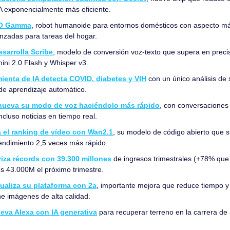
IA exponencialmente más eficiente.
EO Gamma
, robot humanoide para entornos domésticos con aspecto má
zadas para tareas del hogar.
sarrolla Scribe
, modelo de conversión voz-texto que supera en precisi
ni 2.0 Flash y Whisper v3.
ienta de IA detecta COVID, diabetes y VIH
 con un único análisis de 
 de aprendizaje automático.
enueva su modo de voz haciéndolo más rápido
, con conversaciones
ncluso noticias en tiempo real.
a el ranking de vídeo con Wan2.1
, su modelo de código abierto que s
endimiento 2,5 veces más rápido.
iza récords con 39.300 millones
 de ingresos trimestrales (+78% que e
os 43.000M el próximo trimestre.
ualiza su plataforma con 2a
, importante mejora que reduce tiempo y
e imágenes de alta calidad.
va Alexa con IA generativa
 para recuperar terreno en la carrera de 