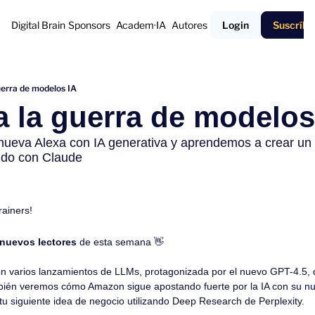
Digital Brain
Sponsors
Academ·IA
Autores
Login
Suscríbe
guerra de modelos IA
la la guerra de modelos
eva Alexa con IA generativa y aprendemos a crear un 
ido con Claude
rainers!
 nuevos lectores
 de esta semana 
👋
 varios lanzamientos de LLMs, protagonizada por el nuevo GPT-4.5, de
ién veremos cómo Amazon sigue apostando fuerte por la IA con su nue
u siguiente idea de negocio utilizando Deep Research de Perplexity.