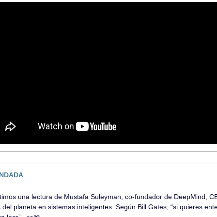
ENDADA
imos una lectura de Mustafa Suleyman, co-fundador de DeepMind, CEO
del planeta en sistemas inteligentes. Según Bill Gates; “si quieres ente
a leer”   
👀
📖