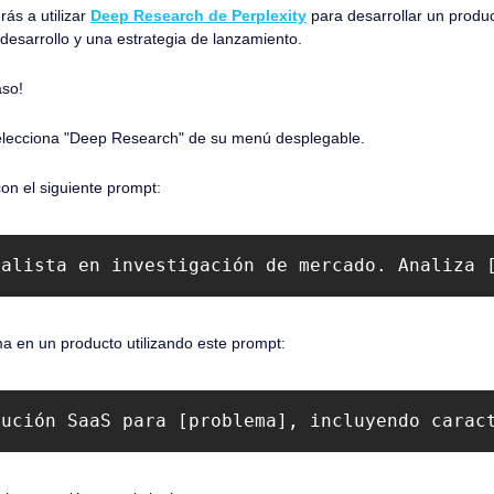
ás a utilizar 
Deep Research de Perplexity
 para desarrollar un produc
desarrollo y una estrategia de lanzamiento.
aso!
elecciona "Deep Research" de su menú desplegable.
con el siguiente prompt:
ialista en investigación de mercado. Analiza 
ma en un producto utilizando este prompt:
lución SaaS para [problema], incluyendo carac