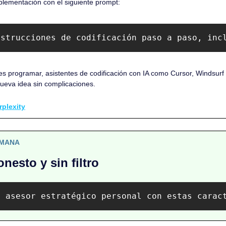
plementación con el siguiente prompt:
nstrucciones de codificación paso a paso, inc
es programar, asistentes de codificación con IA como Cursor, Windsurf 
nueva idea sin complicaciones. 
rplexity
EMANA
esto y sin filtro
i asesor estratégico personal con estas carac