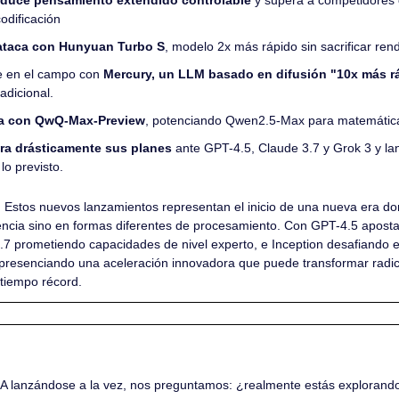
roduce pensamiento extendido controlable
 y supera a competidores
odificación
ataca con Hunyuan Turbo S
, modelo 2x más rápido sin sacrificar ren
e en el campo con 
Mercury, un LLM basado en difusión "10x más 
adicional.
ma con QwQ-Max-Preview
, potenciando Qwen2.5-Max para matemáticas
ra drásticamente sus planes
 ante GPT-4.5, Claude 3.7 y Grok 3 y la
lo previsto.
 
Estos nuevos lanzamientos representan el inicio de una nueva era do
gencia sino en formas diferentes de procesamiento. Con GPT-4.5 aposta
 prometiendo capacidades de nivel experto, e Inception desafiando e
presenciando una aceleración innovadora que puede transformar radic
 tiempo récord.
A lanzándose a la vez, nos preguntamos: ¿realmente estás explorando