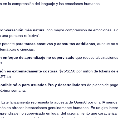
vas en la comprensión del lenguaje y las emociones humanas.
conversación más natural
 con mayor comprensión de emociones, alg
 una persona reflexiva".
 potente para 
tareas creativas y consultas cotidianas
, aunque no s
temáticas o ciencias.
n enfoque de aprendizaje no supervisado
 que reduce alucinaciones 
s.
ión es extremadamente costosa
: $75/$150 por millón de tokens de e
GPT-4o.
onible sólo para usuarios Pro y desarrolladores
 de planes de pago
próxima semana.
 
Este lanzamiento representa la apuesta de OpenAI por una IA menos 
ás en ofrecer interacciones genuinamente humanas. En un giro intere
 aprendizaje no supervisado en lugar del razonamiento que caracteriza