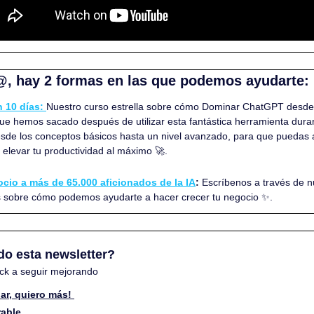
@, hay 2 formas en las que podemos ayudarte:
 10 días: 
Nuestro curso estrella sobre cómo Dominar ChatGPT desde
ue hemos sacado después de utilizar esta fantástica herramienta durant
sde los conceptos básicos hasta un nivel avanzado, para que puedas apl
a y elevar tu productividad al máximo 
🚀
.
cio a más de 65.000 aficionados de la IA
:
 Escríbenos a través de n
s sobre cómo podemos ayudarte a hacer crecer tu negocio 
✨
.
do esta newsletter? 
ck a seguir mejorando
ar, quiero más! 
rable