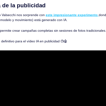
 de la publicidad
io Valsecchi nos sorprende con 
este impresionante experimento 
donde
 modelo y movimiento) está generado con IA. 
 permite crear campañas completas sin sesiones de fotos tradicionales
definitivo para el vídeo IA en publicidad 📺
🤖