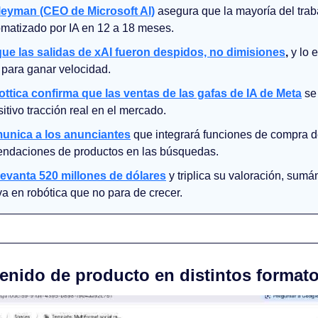
leyman (CEO de Microsoft AI)
 asegura que la mayoría del traba
omatizado por IA en 12 a 18 meses.
ue las salidas de xAI fueron despidos, no dimisiones
,
 y lo
 para ganar velocidad.
ttica confirma que las ventas de las gafas de IA de Meta
 se
itivo tracción real en el mercado.
unica a los anunciantes
que integrará funciones de compra d
ndaciones de productos en las búsquedas.
levanta 520 millones de dólares
 y triplica su valoración, sumá
a en robótica que no para de crecer.
tenido de producto en distintos format