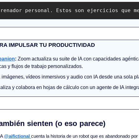
trenador personal. Estos son ejercicios que m
RA IMPULSAR TU PRODUCTIVIDAD
panion
:
 Zoom actualiza su suite de IA con capacidades agéntic
as y flujos de trabajo personalizados.
 imágenes, vídeos inmersivos y audio con IA desde una sola pl
aliza y colabora en hojas de cálculo con un agente de IA integr
también sienten (o eso parece)
IA 
@aifictional 
cuenta la historia de un robot que es abandonado por