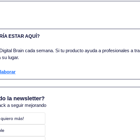
ÍA ESTAR AQUÍ?
igital Brain cada semana. Si tu producto ayuda a profesionales a trab
 su lugar.
laborar
do la newsletter?
ack a seguir mejorando
 quiero más! 
ble