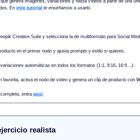
to que genera imágenes, variaciones y hasta vídeos a partir de una úni
odos. En 
este tutorial
 te enseñamos a usarlo.
reepik Creative Suite y selecciona la de multiformato para Social Med
oducto en el primer nodo y ajusta prompts y estilo si quieres.
 variaciones automáticas en todos los formatos (1:1, 9:16, 16:9…).
 favorita, activa el nodo de vídeo y genera un clip de producto con 
V
l completo, entra 
aquí
.
 ejercicio realista