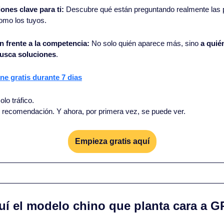
ones clave para ti: 
Descubre qué están preguntando realmente las p
omo los tuyos.
n frente a la competencia: 
No solo quién aparece más, sino 
a quié
busca soluciones
.
e gratis durante 7 dias
lo tráfico.
y recomendación. Y ahora, por primera vez, se puede ver.
Empieza gratis aquí
quí el modelo chino que planta cara a G