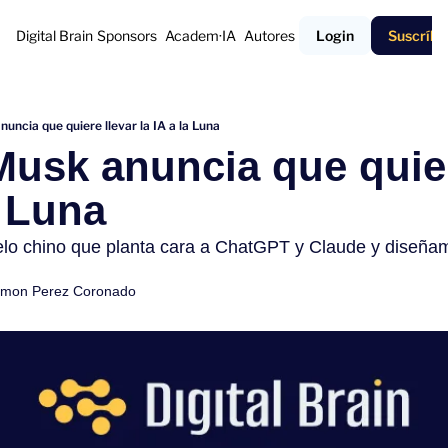
Digital Brain
Sponsors
Academ·IA
Autores
Login
Suscríbe
nuncia que quiere llevar la IA a la Luna
Musk anuncia que quiere
a Luna
o chino que planta cara a ChatGPT y Claude y diseñamo
mon Perez Coronado