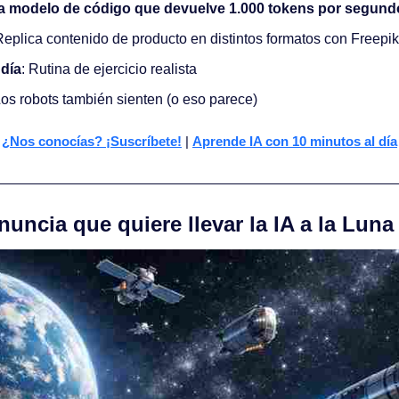
a modelo de código que devuelve 1.000 tokens por segund
Replica contenido de producto en distintos formatos con Freepik
 día
: Rutina de ejercicio realista
Los robots también sienten (o eso parece)
¿Nos conocías? ¡Suscríbete!
 | 
Aprende IA con 10 minutos al día
uncia que quiere llevar la IA a la Luna