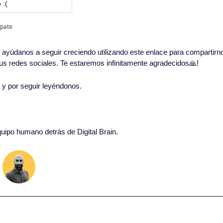
 :(
ipate
in, ayúdanos a seguir creciendo utilizando este enlace para compartirn
 tus redes sociales. Te estaremos infinitamente agradecidos
🙏
!
o y por seguir leyéndonos. 
quipo humano detrás de Digital Brain.