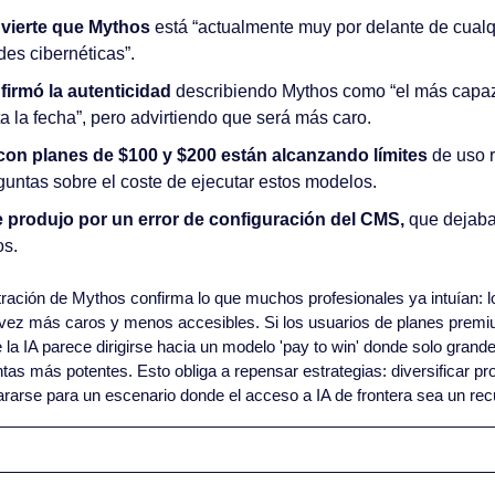
dvierte que Mythos
 está “actualmente muy por delante de cualq
es cibernéticas”.
firmó la autenticidad
 describiendo Mythos como “el más capa
a la fecha”, pero advirtiendo que será más caro.
con planes de $100 y $200 están alcanzando límites
 de uso 
untas sobre el coste de ejecutar estos modelos.
se produjo por un error de configuración del CMS, 
que dejaba 
os.
iltración de Mythos confirma lo que muchos profesionales ya intuían:
ez más caros y menos accesibles. Si los usuarios de planes premiu
de la IA parece dirigirse hacia un modelo 'pay to win' donde solo gran
tas más potentes. Esto obliga a repensar estrategias: diversificar pr
rarse para un escenario donde el acceso a IA de frontera sea un re