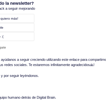
do la newsletter?
ack a seguir mejorando
 quiero más! 
ble
 :(
ipate
in, ayúdanos a seguir creciendo utilizando este enlace para compartirn
 tus redes sociales. Te estaremos infinitamente agradecidos
🙏
!
o y por seguir leyéndonos. 
quipo humano detrás de Digital Brain.