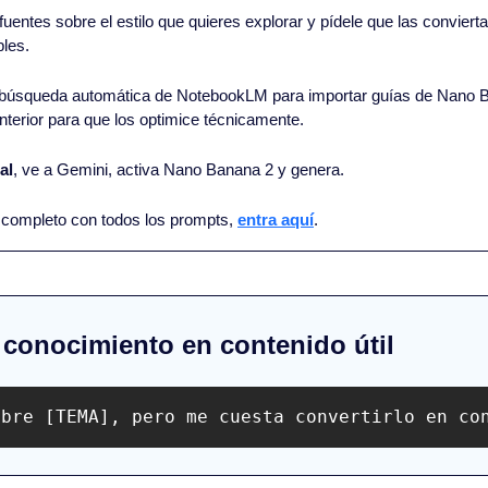
fuentes sobre el estilo que quieres explorar y pídele que las convierta 
bles.
a búsqueda automática de NotebookLM para importar guías de Nano B
terior para que los optimice técnicamente.
al
, ve a Gemini, activa Nano Banana 2 y genera.
al completo con todos los prompts, 
entra aquí
.
u conocimiento en contenido útil
obre [TEMA], pero me cuesta convertirlo en co