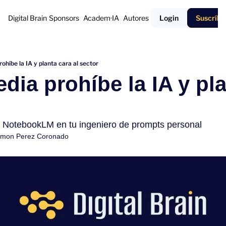
Digital Brain
Sponsors
Academ·IA
Autores
Login
Suscríbe
ohíbe la IA y planta cara al sector
dia prohíbe la IA y pla
NotebookLM en tu ingeniero de prompts personal
mon Perez Coronado