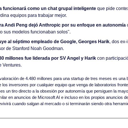
a funcionará como un chat grupal inteligente
 que pide conte
dina equipos para trabajar mejor.
a Andi Peng dejó Anthropic por su enfoque en autonomía
 
o sus modelos funcionaban solos".
luye al séptimo empleado de Google, Georges Harik
, dos ex-
esor de Stanford Noah Goodman.
0 millones fue liderada por SV Angel y Harik
 con participació
 Ventures.
valoración de 4.480 millones para una startup de tres meses es una b
los inversores por cualquier equipo que venga de laboratorios fronter
s un tiro directo a la obsesión por autonomía que persiguen la mayor
ilar en anuncios de Microsoft AI e incluso en los propios anuncios de
brevivirá cuando salgan al mercado o si terminarán siendo otra herram