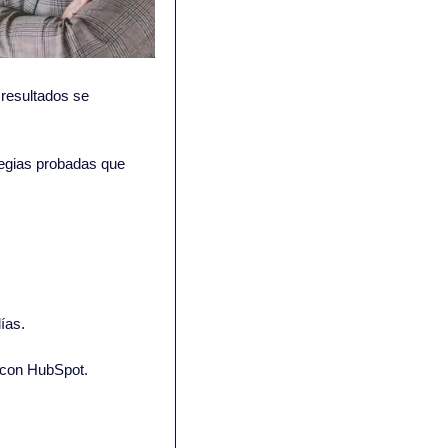
resultados se 
tegias probadas que 
ías.
y con HubSpot.