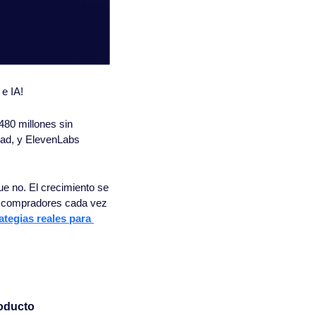
 e IA!
80 millones sin 
dad, y ElevenLabs 
e no. El crecimiento se 
y compradores cada vez 
ategias reales para 
roducto