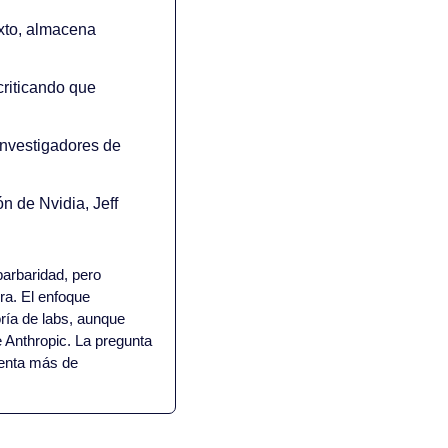
xto, almacena 
criticando que 
investigadores de 
n de Nvidia, Jeff 
arbaridad, pero 
a. El enfoque 
ía de labs, aunque 
 Anthropic. La pregunta 
ienta más de 