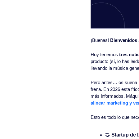
¡Buenas! 
Bienvenidos
Hoy tenemos 
tres noti
producto (sí, lo has le
llevando la música gener
Pero antes… os suena lo
frena. En 2026 esta fri
más informados. Máquin
alinear marketing y ve
Esto es todo lo que nec
🤝
 Startup de