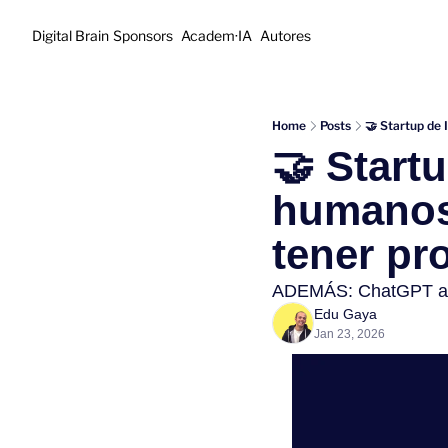
Digital Brain
Sponsors
Academ·IA
Autores
Home
Posts
🤝 Startup de 
🤝 Startu
humanos”
tener pr
ADEMÁS: ChatGPT adi
Edu Gaya
Jan 23, 2026