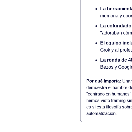
La herramient
memoria y coor
La cofundador
"adoraban cóm
El equipo inc
Grok y al prof
La ronda de 48
Bezos y Google
Por qué importa:
 Una 
demuestra el hambre de 
"centrado en humanos" e
hemos visto framing sim
es si esta filosofía so
automatización.