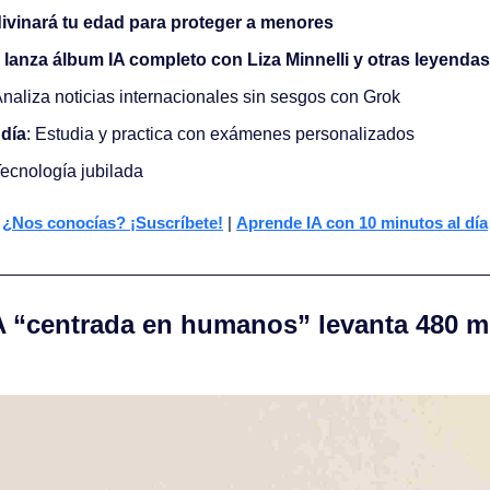
ivinará tu edad para proteger a menores
lanza álbum IA completo con Liza Minnelli y otras leyendas
Analiza noticias internacionales sin sesgos con Grok 
 día
: Estudia y practica con exámenes personalizados
Tecnología jubilada
¿Nos conocías? ¡Suscríbete!
 | 
Aprende IA con 10 minutos al día
A “centrada en humanos” levanta 480 mi