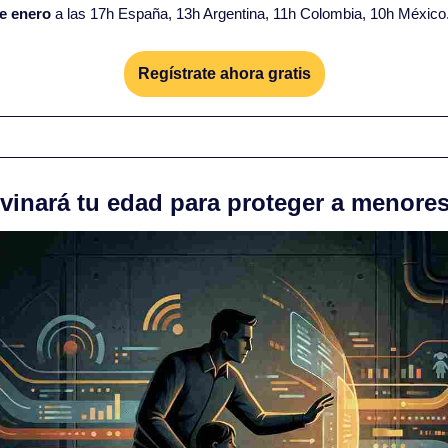
e enero
 a las 17h España, 13h Argentina, 11h Colombia, 10h México
Regístrate ahora gratis
vinará tu edad para proteger a menore