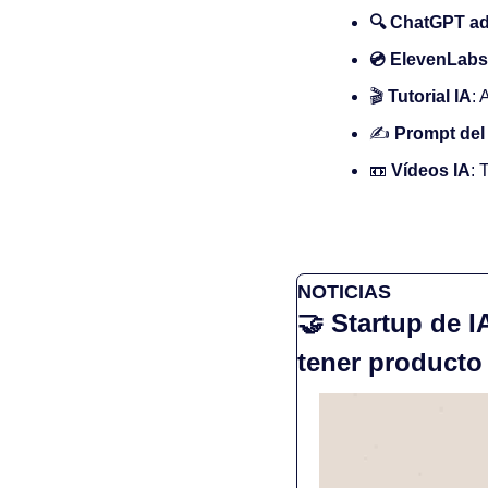
🔍 ChatGPT ad
💿 ElevenLabs 
🎬 
Tutorial IA
: 
✍️ 
Prompt del
📼
Vídeos IA
: 
NOTICIAS
🤝
 Startup de I
tener producto