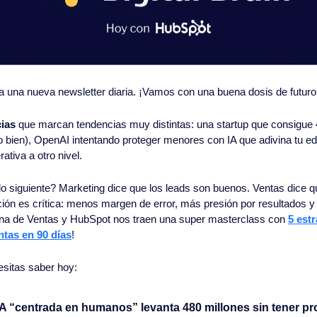
 a una nueva newsletter diaria. ¡Vamos con una buena dosis de futuro
cias
 que marcan tendencias muy distintas: una startup que consigue 4
ído bien), OpenAI intentando proteger menores con IA que adivina tu e
ativa a otro nivel.
 siguiente? Marketing dice que los leads son buenos. Ventas dice qu
cción es crítica: menos margen de error, más presión por resultados 
a de Ventas y HubSpot nos traen una super masterclass con 
5 estr
ntas en 90 días
!
esitas saber hoy:
 IA “centrada en humanos” levanta 480 millones sin tener p