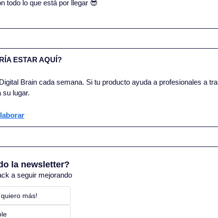
todo lo que está por llegar 
😎
ÍA ESTAR AQUÍ?
igital Brain cada semana. Si tu producto ayuda a profesionales a trab
 su lugar.
laborar
do la newsletter?
ack a seguir mejorando
 quiero más! 
ble