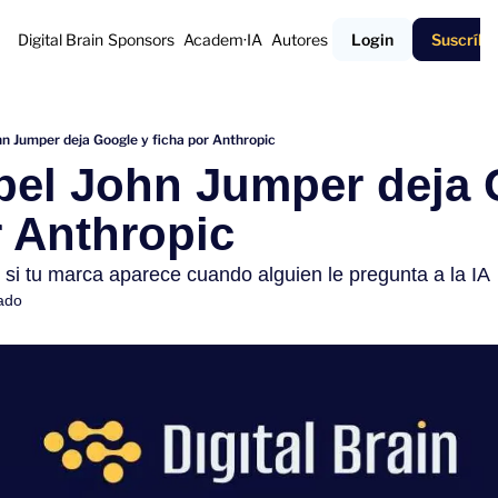
Digital Brain
Sponsors
Academ·IA
Autores
Login
Suscríbe
hn Jumper deja Google y ficha por Anthropic
bel John Jumper deja 
r Anthropic
i tu marca aparece cuando alguien le pregunta a la IA
ado