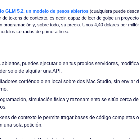
ado GLM 5.2, un modelo de pesos abiertos
 (cualquiera puede descar
n de tokens de contexto, es decir, capaz de leer de golpe un proyecto
n programación y, sobre todo, su precio. Unos 4,40 dólares por millón 
odelos cerrados de primera línea. 
 abiertos, puedes ejecutarlo en tus propios servidores, modificarl
er solo de alquilar una API.
ladores corriéndolo en local sobre dos Mac Studio, sin enviar d
rno.
rogramación, simulación física y razonamiento se sitúa cerca d
os.
kens de contexto le permite tragar bases de código completas o 
n una sola petición.