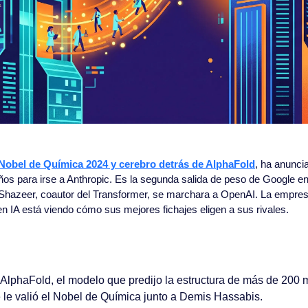
Nobel de Química 2024 y cerebro detrás de AlphaFold
, ha anunci
os para irse a Anthropic. Es la segunda salida de peso de Google en
azeer, coautor del Transformer, se marchara a OpenAI. La empresa
 en IA está viendo cómo sus mejores fichajes eligen a sus rivales.
AlphaFold, el modelo que predijo la estructura de más de 200 m
e le valió el Nobel de Química junto a Demis Hassabis.