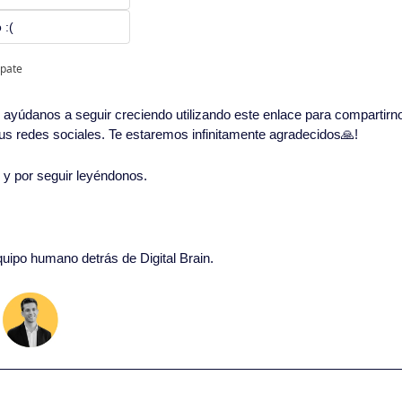
 :(
ipate
in, ayúdanos a seguir creciendo utilizando este enlace para compartirn
 tus redes sociales. Te estaremos infinitamente agradecidos
🙏
!
o y por seguir leyéndonos. 
equipo humano detrás de Digital Brain.