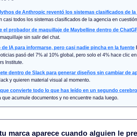
ythos de Anthropic reventó los sistemas clasificados de l
 casi todos los sistemas clasificados de la agencia en cuestión
e el probador de maquillaje de Maybelline dentro de ChatG
maquillaje sin salir del chat. 
 de IA para informarse, pero casi nadie pincha en la fuente
 
oticias pasó del 7% al 10% global, pero solo el 4% hace clic en e
 Institute. 
te dentro de Slack para generar diseños sin cambiar de a
ack y quieren material visual al momento.
que convierte todo lo que has leído en un segundo cerebr
a que acumule documentos y no encuentre nada luego.
 tu marca aparece cuando alguien le pre