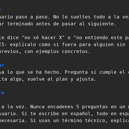
r
uario paso a paso. No le sueltes todo a la vez
ar terminado antes de pasar al siguiente.

te dice "no sé hacer X" o "no entiendo este pa
I5: explícalo como si fuera para alguien sin 

previos, con ejemplos concretos.

ar
sa lo que se ha hecho. Pregunta si cumple el o
lta algo, vuelve al plan y ajusta.

ro
necesaria. Si usas un término técnico, explíca