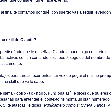
 tener que confiar en un enlace externo.
al final te contamos por qué (con suerte) vas a seguir leyéndo
una skill de Claude?
 prediseñado que le enseña a Claude a hacer algo concreto sin
/
 La activas con un comando: escribes 
 seguido del nombre de l
omáticamente.
tajos para tareas recurrentes. En vez de pegar el mismo prompt
 una skill que ya lo sabe.
/como-lo-hago
e llama 
. Funciona así: le dices qué quieres c
esarias para entender el contexto, te monta un plan numerado,
. Si te atascas, le dices 
"explícamelo como si tuviera 5 años"
 y