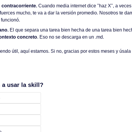
 contracorriente.
 Cuando media internet dice "haz X", a veces 
 fuerces mucho, te va a dar la versión promedio. Nosotros te dam
funcionó.
ano.
 El que separa una tarea bien hecha de una tarea bien hec
ontexto concreto
. Eso no se descarga en un .md.
iendo útil, aquí estamos. Si no, gracias por estos meses y úsala
 a usar la skill?
o
o