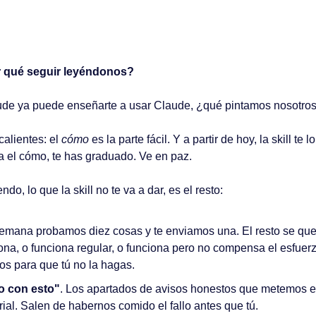
 qué seguir leyéndonos?
aude ya puede enseñarte a usar Claude, ¿qué pintamos nosotro
alientes: el 
cómo
 es la parte fácil. Y a partir de hoy, la skill te l
a el cómo, te has graduado. Ve en paz.
o, lo que la skill no te va a dar, es el resto:
emana probamos diez cosas y te enviamos una. El resto se qued
na, o funciona regular, o funciona pero no compensa el esfuerzo
s para que tú no la hagas.
do con esto"
. Los apartados de avisos honestos que metemos e
rial. Salen de habernos comido el fallo antes que tú.