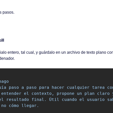
s pasos.
ill
alo entero, tal cual, y guárdalo en un archivo de texto plano co
rdenador.
hago
uía paso a paso para hacer cualquier tarea co
 entender el contexto, propone un plan claro 
el resultado final. Útil cuando el usuario sa
 no cómo llegar.