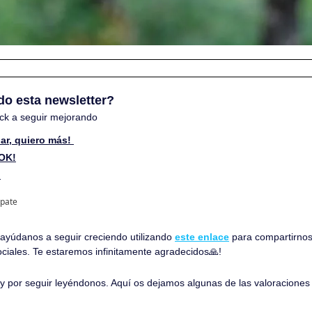
do esta newsletter? 
ck a seguir mejorando
ar, quiero más! 
 OK!
 
ipate
, ayúdanos a seguir creciendo utilizando 
este enlace
 para compartirnos
ociales. Te estaremos infinitamente agradecidos
🙏
!
o y por seguir leyéndonos. Aquí os dejamos algunas de las valoracione