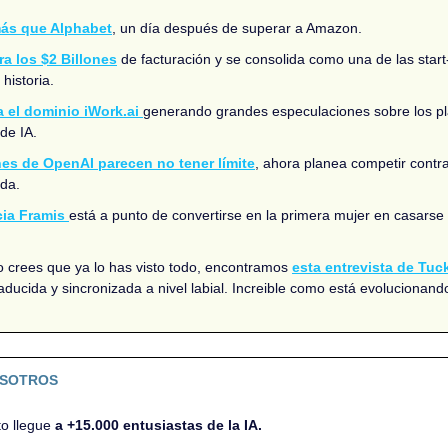
más que Alphabet
, un día después de superar a Amazon. 
a los $2 Billones
 de facturación y se consolida como una de las star
historia.
 el dominio iWork.ai 
generando grandes especulaciones sobre los pl
de IA.
es de OpenAI parecen no tener límite
, ahora planea competir contr
da.
cia Framis 
está a punto de convertirse en la primera mujer en casarse
o crees que ya lo has visto todo, encontramos 
esta entrevista de Tuc
ducida y sincronizada a nivel labial. Increible como está evolucionand
OSOTROS
o llegue 
a +15.000 entusiastas de la IA.