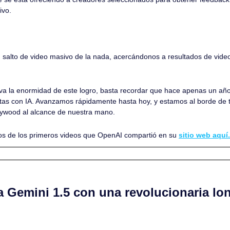
ivo.
 
alto de video masivo de la nada, acercándonos a resultados de video c
va la enormidad de este logro, basta recordar que hace apenas un añ
tas con IA. Avanzamos rápidamente hasta hoy, y estamos al borde de 
llywood al alcance de nuestra mano. 
os de los primeros videos que OpenAI compartió en su 
sitio web aquí.
a Gemini 1.5 con una revolucionaria lon