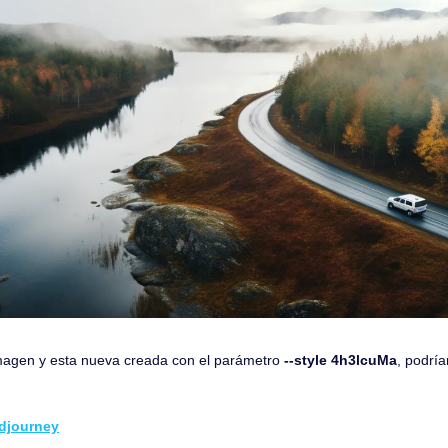
magen y esta nueva creada con el parámetro 
--style 4h3lcuMa
, podrí
djourney