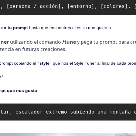
], [persona / acción], [entorno], [colores], 
 en tu prompt 
hasta que encuentres el estilo que quieres.
uner 
utilizando el comando 
/tune 
y pega tu prompt para cre
tencia en futuras creaciones.
 prompt copiando el 
“style”
 que nos el Style Tuner al final de cada pro
o!
ompt que nos gusta
ular, escalador extremo subiendo una montaña 