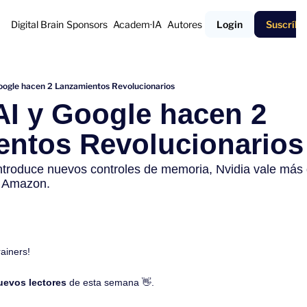
Digital Brain
Sponsors
Academ·IA
Autores
Login
Suscríbe
oogle hacen 2 Lanzamientos Revolucionarios
I y Google hacen 2 
entos Revolucionarios
oduce nuevos controles de memoria, Nvidia vale más qu
a Amazon. 
rainers!
uevos lectores
 de esta semana 
👋
.