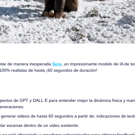
tar de manera inesperada 
Sora
, un impresionante modelo de IA de te
100% realistas de hasta ¡60 segundos de duración!
ectos de GPT y DALL-E para entender mejor la dinámica física y mante
generaciones.
generar videos de hasta 60 segundos a partir de; indicaciones de texto
tar escenas dentro de un video existente.
 se está ofreciendo a creadores seleccionados para obtener feedback 