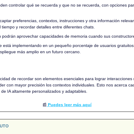
den controlar qué se recuerda y que no se recuerda, con opciones para 
ptar preferencias, contextos, instrucciones y otra información relevan
tiempo y recordar detalles entre diferentes chats.
 podrán aprovechar capacidades de memoria cuando sus constructores 
e está implementando en un pequeño porcentaje de usuarios gratuitos 
pliegue más amplio en un futuro cercano.
:
idad de recordar son elementos esenciales para lograr interacciones m
r con mayor precisión los contextos individuales. Esto nos acerca cad
s de IA altamente personalizados y adaptables.
📰
 Puedes leer más aquí
NUTO