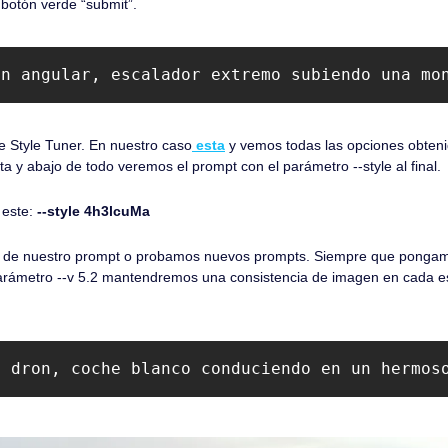
 botón verde “submit”.
an angular, escalador extremo subiendo una mo
 Style Tuner. En nuestro caso
 esta
 y vemos todas las opciones obteni
 y abajo de todo veremos el prompt con el parámetro --style al final. 
este: 
--style 4h3lcuMa
 de nuestro prompt o probamos nuevos prompts. Siempre que pongamos 
parámetro --v 5.2 mantendremos una consistencia de imagen en cada 
n dron, coche blanco conduciendo en un hermos