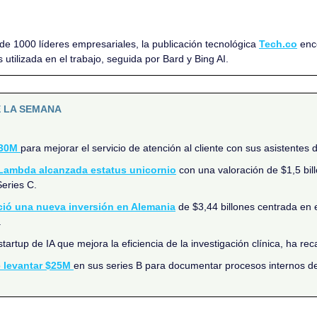
e 1000 líderes empresariales, la publicación tecnológica 
Tech.co
 enc
 utilizada en el trabajo, seguida por Bard y Bing AI.
E LA SEMANA
30M 
para mejorar el servicio de atención al cliente con sus asistentes 
Lambda alcanzada estatus unicornio
 con una valoración de $1,5 bil
Series C.
ció una nueva inversión en Alemania
 de $3,44 billones centrada en el
.
startup de IA que mejora la eficiencia de la investigación clínica, ha 
 levantar $25M 
en sus series B para documentar procesos internos de