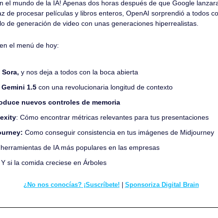
 el mundo de la IA! Apenas dos horas después de que Google lanzara
 de procesar películas y libros enteros, OpenAI sorprendió a todos co
lo de generación de video con unas generaciones hiperrealistas.
en el menú de hoy:
 Sora,
 y nos deja a todos con la boca abierta
 Gemini 1.5
 con una revolucionaria longitud de contexto
oduce nuevos controles de memoria
lexity
: Cómo encontrar métricas relevantes para tus presentaciones
ourney: 
Como conseguir consistencia en tus imágenes de Midjourney
 herramientas de IA más populares en las empresas
 
Y si la comida creciese en Árboles
¿No nos conocías? ¡Suscríbete!
 | 
Sponsoriza Digital Brain