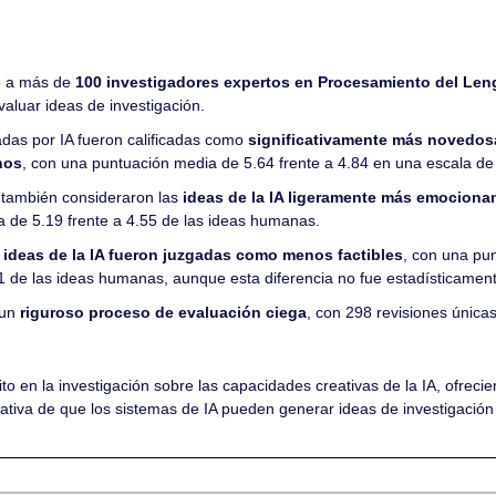
ó a más de 
100 investigadores expertos en Procesamiento del Leng
valuar ideas de investigación.
das por IA fueron calificadas como 
significativamente más novedosa
nos
, con una puntuación media de 5.64 frente a 4.84 en una escala de 
también consideraron las
 ideas de la IA ligeramente más emociona
 de 5.19 frente a 4.55 de las ideas humanas.
 
ideas de la IA fueron juzgadas como menos factibles
, con una pu
1 de las ideas humanas, aunque esta diferencia no fue estadísticamente
 un 
riguroso proceso de evaluación ciega
, con 298 revisiones únicas
to en la investigación sobre las capacidades creativas de la IA, ofrecie
cativa de que los sistemas de IA pueden generar ideas de investigació