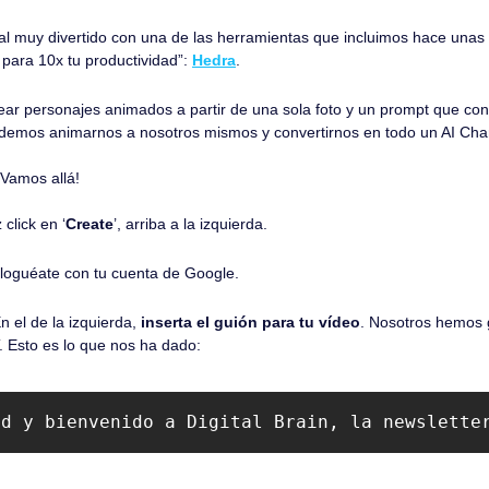
ial muy divertido con una de las herramientas que incluimos hace unas
para 10x tu productividad”: 
Hedra
.
r personajes animados a partir de una sola foto y un prompt que cont
demos animarnos a nosotros mismos y convertirnos en todo un AI Char
Vamos allá!
 click en ‘
Create
’, arriba a la izquierda.
 loguéate con tu cuenta de Google.
n el de la izquierda, 
inserta el guión para tu vídeo
. Nosotros hemos 
 Esto es lo que nos ha dado:
id y bienvenido a Digital Brain, la newslette