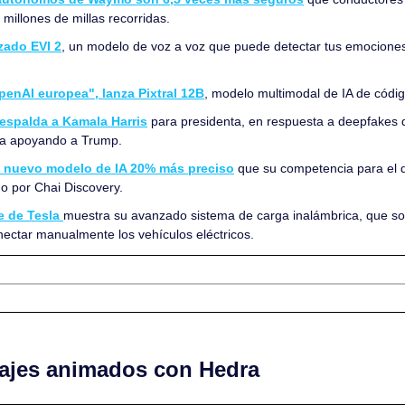
millones de millas recorridas.
zado EVI 2
, un modelo de voz a voz que puede detectar tus emociones
OpenAI europea", lanza Pixtral 12B
, modelo multimodal de IA de códig
respalda a Kamala Harris
 para presidenta, en respuesta a deepfakes de
ía apoyando a Trump.
n nuevo modelo de IA 20% más preciso
 que su competencia para el 
o por Chai Discovery.
 de Tesla 
muestra su avanzado sistema de carga inalámbrica, que solu
ectar manualmente los vehículos eléctricos.
ajes animados con Hedra