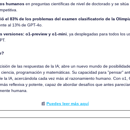
tos humanos
 en preguntas científicas de nivel de doctorado y se sitúa 
petitiva.
ió el 83% de los problemas del examen clasificatorio de la Olimpi
rente al 13% de GPT-4o.
s versiones: o1-preview y o1-mini
, ya desplegadas para todos los u
PT.
e?
cisión de las respuestas de la IA; abre un nuevo mundo de posibilidade
ciencia, programación y matemáticas. Su capacidad para "pensar" an
o de la IA, acercándola cada vez más al razonamiento humano. Con o1, 
 más reflexiva y potente, capaz de abordar desafíos que antes parecía
 mente humana.
📰
Puedes leer más aquí