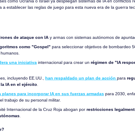
íses como Ucrania o Israel ya despliegan sistemas de IA en conflictos r
a a establecer las reglas de juego para esta nueva era de la guerra tec
 drones de ataque con IA
 y armas con sistemas autónomos de apuntad
algoritmos como "Gospel"
 para seleccionar objetivos de bombardeo 5
s humanos.
dera una iniciativa
 internacional para crear un 
régimen de "IA respo
es, incluyendo EE.UU., 
han respaldado un plan de acción 
para 
regu
a IA en el ejército
.
planes para incorporar IA en sus fuerzas armadas
 para 2030, enfa
l trabajo de su personal militar.
té Internacional de la Cruz Roja abogan por 
restricciones legalment
autónomas
.
e?