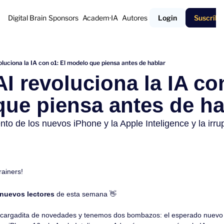
Digital Brain
Sponsors
Academ·IA
Autores
Login
Suscríbe
luciona la IA con o1: El modelo que piensa antes de hablar
I revoluciona la IA con
ue piensa antes de ha
o de los nuevos iPhone y la Apple Inteligence y la irrupci
rainers!
 nuevos lectores
 de esta semana 
👋
cargadita de novedades y tenemos dos bombazos: el esperado nuevo 