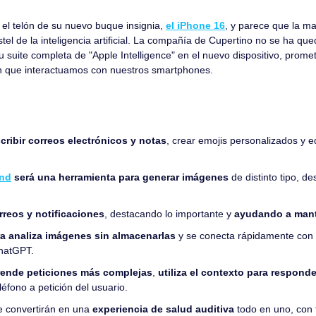
el telón de su nuevo buque insignia, 
el iPhone 16
, y parece que la m
tel de la inteligencia artificial. La compañía de Cupertino no se ha que
su suite completa de "Apple Intelligence" en el nuevo dispositivo, prome
n que interactuamos con nuestros smartphones.
cribir correos electrónicos y notas
, crear emojis personalizados y ed
und
 será una herramienta para generar imágenes
 de distinto tipo, d
reos y notificaciones
, destacando lo importante y 
ayudando a mant
a analiza imágenes sin almacenarlas
 y se conecta rápidamente con 
hatGPT.
ende peticiones más complejas
, 
utiliza el contexto para responde
léfono a petición del usuario.
e convertirán en una 
experiencia de salud auditiva
 todo en uno, con 