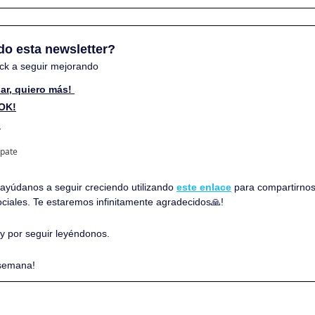
do esta newsletter? 
ck a seguir mejorando
ar, quiero más! 
 OK!
 
ipate
, ayúdanos a seguir creciendo utilizando 
este enlace
 para compartirnos
ociales. Te estaremos infinitamente agradecidos
🙏
!
 y por seguir leyéndonos. 
 semana!