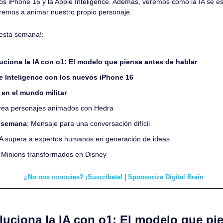
s iPhone 16 y la Apple Inteligence. Además, veremos cómo la IA se est
remos a animar nuestro propio personaje.
esta semana!:
uciona la IA con o1: El modelo que piensa antes de hablar
le Inteligence con los nuevos iPhone 16
ta en el mundo militar
rea personajes animados con Hedra
a semana
: Mensaje para una conversación difícil
IA supera a expertos humanos en generación de ideas
 
Minions transformados en Disney
¿No nos conocías? ¡Suscríbete!
 | 
Sponsoriza Digital Brain
luciona la IA con o1: El modelo que pie