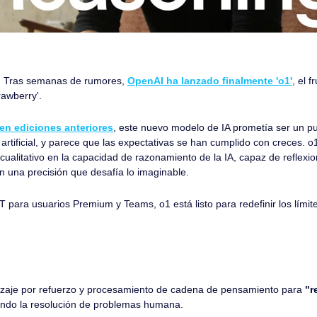
. Tras semanas de rumores, 
OpenAI ha lanzado finalmente 'o1'
, el 
awberry'. 
en ediciones anteriores
, este nuevo modelo de IA prometía ser un pun
 artificial, y parece que las expectativas se han cumplido con creces. o
cualitativo en la capacidad de razonamiento de la IA, capaz de reflexion
 una precisión que desafía lo imaginable. 
para usuarios Premium y Teams, o1 está listo para redefinir los límite
dizaje por refuerzo y procesamiento de cadena de pensamiento para 
"r
tando la resolución de problemas humana.