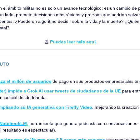
en el ámbito militar no es solo un avance tecnológico; es un cambio de 
un lado, promete decisiones más rápidas y precisas que podrían salvar v
edentes: ¿Puede un algoritmo decidir sobre la vida y la muerte? ¿Quié
atal?
📰
Puedes leer más aquí
NUTO
za el millón de usuarios
 de pago en sus productos empresariales en
ter) impide a Grok AI
 usar tweets de ciudadanos de la UE
 para ent
 judicial desde Irlanda.
pliando su IA generativa con Firefly Video
, mejorando la creación y
 NotebookLM
, herramienta que genera podcasts con conversaciones en
el resultado es espectacular).
autónomos de Waymo son 6,5 veces más seguros
 que conductores