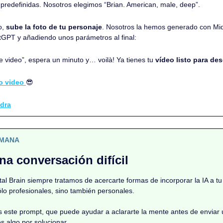
 predefinidas. Nosotros elegimos “Brian. American, male, deep”.
o, 
sube la foto de tu personaje
. Nosotros la hemos generado con Midj
GPT y añadiendo unos parámetros al final:
e video”, espera un minuto y… voilà! Ya tienes tu 
vídeo listo para de
o video
😎
dra
EMANA
na conversación difícil
al Brain siempre tratamos de acercarte formas de incorporar la IA a tu 
o profesionales, sino también personales. 
 este prompt, que puede ayudar a aclararte la mente antes de enviar 
s algo por solucionar.