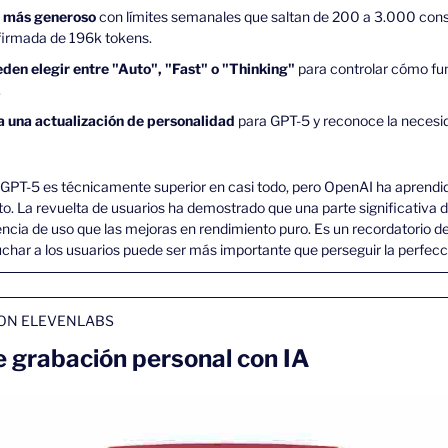
 más generoso 
con límites semanales que saltan de 200 a 3.000 cons
firmada de 196k tokens.
den elegir entre "Auto", "Fast" o "Thinking" 
para controlar cómo fu
.
 una actualización de personalidad 
para GPT-5 y reconoce la necesid
GPT-5 es técnicamente superior en casi todo, pero OpenAI ha aprendido
o. La revuelta de usuarios ha demostrado que una parte significativa de
encia de uso que las mejoras en rendimiento puro. Es un recordatorio d
char a los usuarios puede ser más importante que perseguir la perfecc
ON ELEVENLABS
e grabación personal con IA