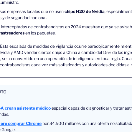
suministro.
 sus empresas locales que no usen 
chips H20 de Nvidia
,
especialmente
y de seguridad nacional.
 rastreadores
 en los paquetes.
Esta escalada de medidas de vigilancia ocurre paradójicamente mient
idia y AMD vender ciertos chips a China a cambio del 15% de los ingre
 se ha convertido en una operación de inteligencia en toda regla. Cada
 contrabandistas cada vez más sofisticados y autoridades decididas a m
UTO
A crean asistente médico
 espacial capaz de diagnosticar y tratar ast
ndas.
uiere comprar Chrome
 por 34.500 millones con una oferta no solicitada
 Google.