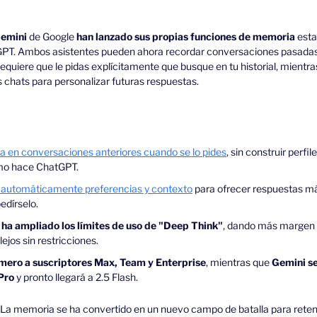
emini
 de Google 
han lanzado sus propias funciones de memoria
 est
PT. Ambos asistentes pueden ahora recordar conversaciones pasadas
equiere que le pidas explícitamente que busque en tu historial, mientr
chats para personalizar futuras respuestas.
a en conversaciones anteriores cuando se lo pides
, sin construir perfil
mo hace ChatGPT.
 automáticamente preferencias y contexto
 para ofrecer respuestas má
edírselo.
ha ampliado los límites de uso de "Deep Think"
, dando más margen p
jos sin restricciones.
imero a suscriptores Max, Team y Enterprise
, mientras que 
Gemini se
Pro
 y pronto llegará a 2.5 Flash.
 La memoria se ha convertido en un nuevo campo de batalla para retene