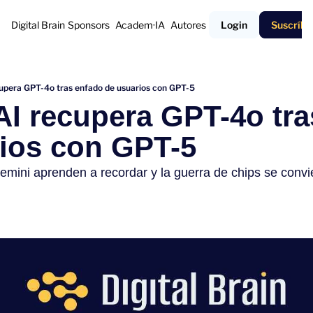
Digital Brain
Sponsors
Academ·IA
Autores
Login
Suscríbe
upera GPT-4o tras enfado de usuarios con GPT-5
I recupera GPT-4o tra
ios con GPT-5
ini aprenden a recordar y la guerra de chips se convier