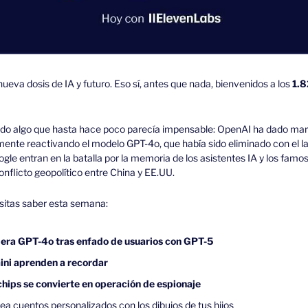
eva dosis de IA y futuro. Eso sí, antes que nada, bienvenidos a los 
1.8
o algo que hasta hace poco parecía impensable: OpenAI ha dado marc
ente reactivando el modelo GPT-4o, que había sido eliminado con el l
le entran en la batalla por la memoria de los asistentes IA y los famos
nflicto geopolítico entre China y EE.UU.
sitas saber esta semana: 
era GPT-4o tras enfado de usuarios con GPT-5
ini aprenden a recordar
chips se convierte en operación de espionaje
rea cuentos personalizados con los dibujos de tus hijos