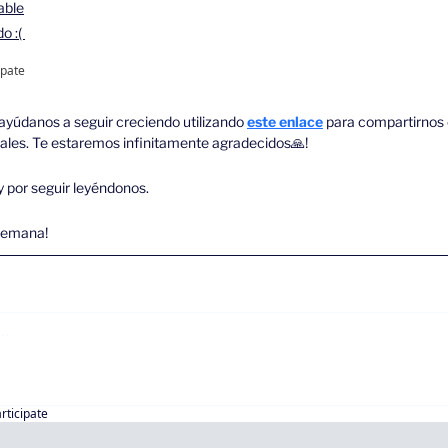
able
o :( 
ipate
, ayúdanos a seguir creciendo utilizando 
este enlace
 para compartirnos 
ciales. Te estaremos infinitamente agradecidos
🙏
!
y por seguir leyéndonos. 
semana!
articipate