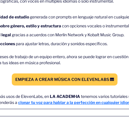
gráficas, con voces en múltiples idiomas o solo instrumental.
idad de estudio
 generada con prompts en lenguaje natural en cualquier
sobre género, estilo y estructura 
con opciones vocales o instrumental
 legal 
gracias a acuerdos con Merlin Network y Kobalt Music Group.
ecciones
 para ajustar letras, duración y sonidos específicos.
eses de trabajo de un equipo entero, ahora se puede lograr en cuestión
 tus ideas en música profesional.
EMPIEZA A CREAR MÚSICA CON ELEVENLABS 
🎹
 más usos de ElevenLabs, en 
LA ACADEM·IA 
tenemos varios tutoriales 
enderás a 
clonar tu voz para hablar a la perfección en cualquier idi