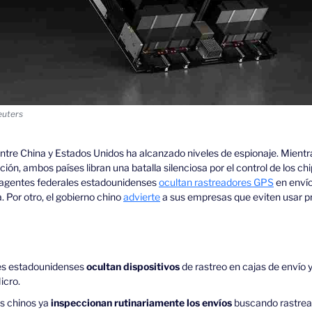
euters
ntre China y Estados Unidos ha alcanzado niveles de espionaje. Mientr
ión, ambos países libran una batalla silenciosa por el control de los ch
 agentes federales estadounidenses 
ocultan rastreadores GPS
 en enví
 Por otro, el gobierno chino 
advierte
 a sus empresas que eviten usar 
es estadounidenses 
ocultan dispositivos 
de rastreo en cajas de envío y
icro.
s chinos ya
 inspeccionan rutinariamente los envíos 
buscando rastrea