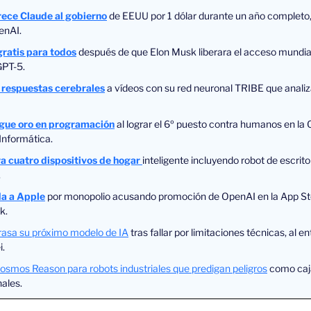
rece Claude al gobierno
 de EEUU por 1 dólar durante un año completo, 
enAI.
gratis para todos
 después de que Elon Musk liberara el acceso mundial d
GPT-5.
 respuestas cerebrales
a vídeos con su red neuronal TRIBE que analiz
gue oro en programación
 al lograr el 6º puesto contra humanos en la 
Informática.
a cuatro dispositivos de hogar
inteligente incluyendo robot de escrito
.
a a Apple
por monopolio acusando promoción de OpenAI en la App Sto
k.
asa su próximo modelo de IA
 tras fallar por limitaciones técnicas, al e
i.
Cosmos Reason para robots industriales que predigan peligros
 como caj
ales.