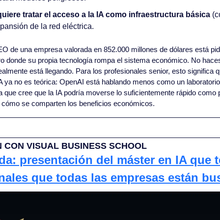
iere tratar el acceso a la IA como infraestructura básica
 (c
xpansión de la red eléctrica.
EO de una empresa valorada en 852.000 millones de dólares está pidi
uro donde su propia tecnología rompa el sistema económico. No haces
lmente está llegando. Para los profesionales senior, esto significa q
IA ya no es teórica: OpenAI está hablando menos como un laboratorio
ue cree que la IA podría moverse lo suficientemente rápido como pa
e cómo se comparten los beneficios económicos.
 CON VISUAL BUSINESS SCHOOL 
da: presentación del máster en IA que te
nales que todas las empresas están b