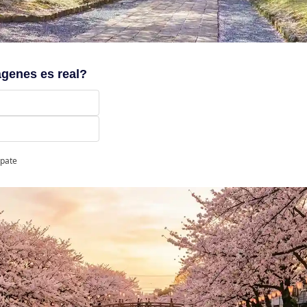
ágenes es real?
ipate