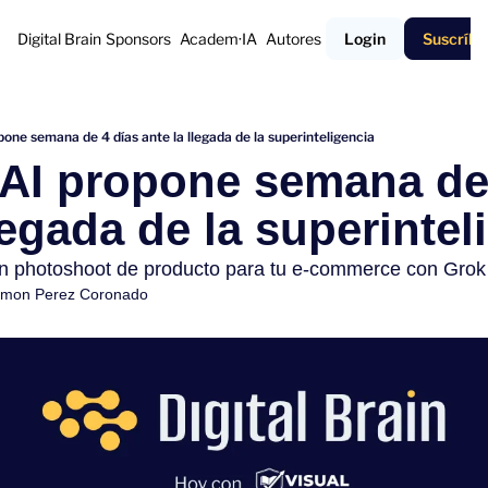
Digital Brain
Sponsors
Academ·IA
Autores
Login
Suscríbe
one semana de 4 días ante la llegada de la superinteligencia
legada de la superintel
 photoshoot de producto para tu e-commerce con Grok
mon Perez Coronado