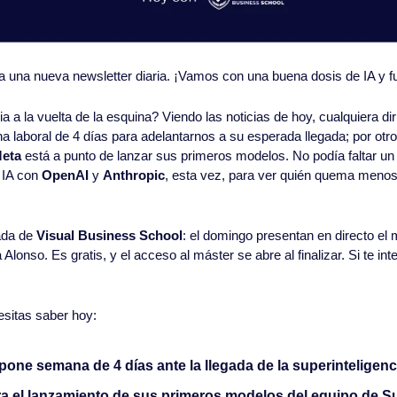
 a una nueva newsletter diaria. ¡Vamos con una buena dosis de IA y fu
eta
 está a punto de lanzar sus primeros modelos. No podía faltar un 
 IA con 
OpenAI
 y 
Anthropic
, esta vez, para ver quién quema menos 
ada de 
Visual Business School
: el domingo presentan en directo el 
onso. Es gratis, y el acceso al máster se abre al finalizar. Si te int
esitas saber hoy:
one semana de 4 días ante la llegada de la superinteligenc
ra el lanzamiento de sus primeros modelos del equipo de Su