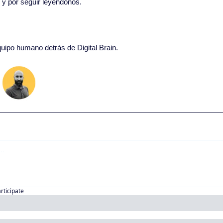
o y por seguir leyéndonos. 
quipo humano detrás de Digital Brain.
articipate