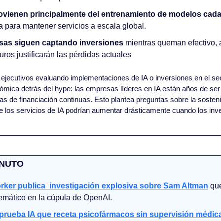
ovienen principalmente del entrenamiento de modelos cad
ra para mantener servicios a escala global.
as siguen captando inversiones
 mientras queman efectivo, 
turos justificarán las pérdidas actuales
 ejecutivos evaluando implementaciones de IA o inversiones en el sect
nómica detrás del hype: las empresas líderes en IA están años de ser
 de financiación continuas. Esto plantea preguntas sobre la sostenib
de los servicios de IA podrían aumentar drásticamente cuando los inve
INUTO
ker publica  investigación explosiva sobre Sam Altman
 qu
emático en la cúpula de OpenAI.
aprueba IA que receta psicofármacos sin supervisión médic