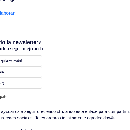
laborar
do la newsletter?
ack a seguir mejorando
 quiero más! 
ble
 :(
ipate
in, ayúdanos a seguir creciendo utilizando este enlace para compartirn
 tus redes sociales. Te estaremos infinitamente agradecidos
🙏
!