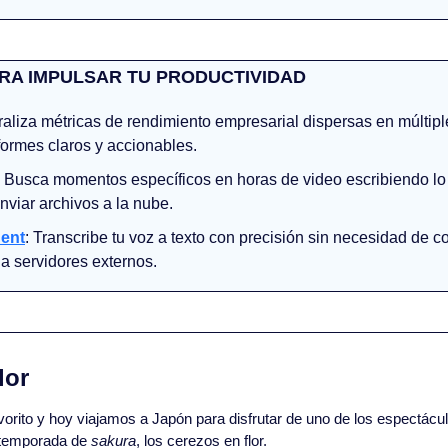
RA IMPULSAR TU PRODUCTIVIDAD
raliza métricas de rendimiento empresarial dispersas en múltiple
formes claros y accionables.
: Busca momentos específicos en horas de video escribiendo lo 
enviar archivos a la nube.
uent
: Transcribe tu voz a texto con precisión sin necesidad de co
 a servidores externos.
lor
vorito y hoy viajamos a Japón para disfrutar de uno de los espectácu
temporada de 
sakura
, los cerezos en flor.