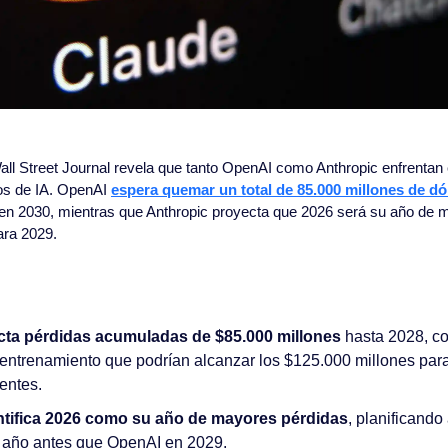
ll Street Journal revela que tanto OpenAI como Anthropic enfrentan 
s de IA. OpenAI 
espera quemar un total de 85.000 millones de dó
d en 2030, mientras que Anthropic proyecta que 2026 será su año de 
ara 2029.
ta pérdidas acumuladas de $85.000 millones
 hasta 2028, co
entrenamiento que podrían alcanzar los $125.000 millones par
ientes.
ntifica 2026 como su año de mayores pérdidas
, planificando 
n año antes que OpenAI en 2029.