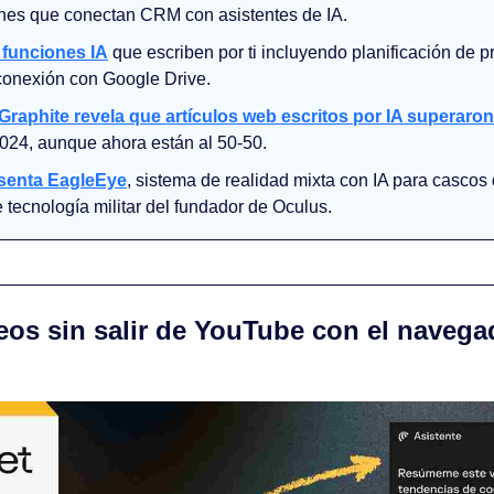
ones que conectan CRM con asistentes de IA.
 funciones IA
 que escriben por ti incluyendo planificación de 
conexión con Google Drive.
Graphite revela que artículos web escritos por IA superaron 
2024, aunque ahora están al 50-50.
esenta EagleEye
, sistema de realidad mixta con IA para cascos
tecnología militar del fundador de Oculus.
s sin salir de YouTube con el navegado