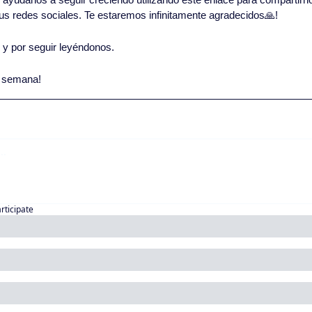
 tus redes sociales. Te estaremos infinitamente agradecidos
🙏
!
o y por seguir leyéndonos. 
 semana!
articipate