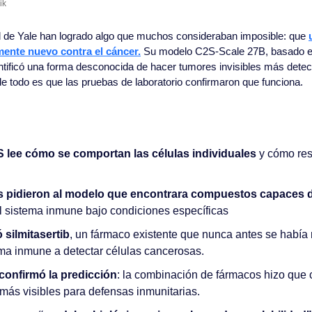
ik 
d de Yale han logrado algo que muchos consideraban imposible: que 
ente nuevo contra el cáncer.
 Su modelo C2S-Scale 27B, basado en 
ificó una forma desconocida de hacer tumores invisibles más detect
 de todo es que las pruebas de laboratorio confirmaron que funciona.
S lee cómo se comportan las células individuales
 y cómo res
s pidieron al modelo que encontrara compuestos capaces d
al sistema inmune bajo condiciones específicas
ó silmitasertib
, un fármaco existente que nunca antes se había 
ema inmune a detectar células cancerosas.
 confirmó la predicción
: la combinación de fármacos hizo que c
más visibles para defensas inmunitarias.