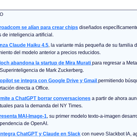
TO
oadcom se alían para crear chips
 diseñados específicamente
e inteligencia artificial.
anza Claude Haiku 4.5
, la variante más pequeña de su familia 
miento del modelo anterior a precios reducidos.
och abandona la startup de Mira Murati 
para regresar a Meta 
 Superinteligencia de Mark Zuckerberg.
opilot se integra con Google Drive y Gmail 
permitiendo búsqu
tación directa a Office.
rmite a ChatGPT borrar conversaciones
 a partir de ahora au
actuales para la demanda del NY Times.
presenta MAI-Image-1
, su primer modelo texto-a-imagen desarro
ependencia de OpenAI.
integra ChatGPT y Claude en Slack
 con nuevo Slackbot IA, a