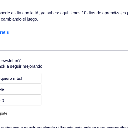
nerte al día con la IA, ya sabes: aquí tienes 10 días de aprendizajes 
 cambiando el juego.
ratis
newsletter?
ack a seguir mejorando
 quiero más! 
ble
 :(
ipate
in, ayúdanos a seguir creciendo utilizando este enlace para compartirn