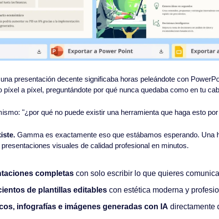
una presentación decente significaba horas peleándote con PowerPoin
o píxel a píxel, preguntándote por qué nunca quedaba como en tu ca
smo: "¿por qué no puede existir una herramienta que haga esto por
iste.
 Gamma es exactamente eso que estábamos esperando. Una he
 presentaciones visuales de calidad profesional en minutos.
ntaciones completas
 con solo escribir lo que quieres comunica
cientos de plantillas editables
 con estética moderna y profesio
cos, infografías e imágenes generadas con IA
 directamente 