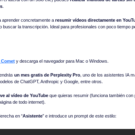
ás
.
 a aprender concretamente a 
resumir vídeos directamente en YouT
 o buscar la transcripción. Ideal para profesionales con poco tiempo p
y Comet
 y descarga el navegador para Mac o Windows.
tendrás 
un mes gratis de Perplexity Pro
, uno de los asistentes IA m
odelos de ChatGPT, Anthropic y Google, entre otros.
ve al vídeo de YouTube
 que quieras resumir (funciona también con 
ágina de todo internet).
 derecha en “
Asistente
” e introduce un prompt de este estilo: