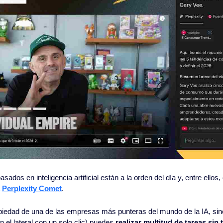
dos en inteligencia artificial están a la orden del día y, entre ellos,
 
Perplexity Comet
. 
n el lateral con un solo clic) puedes 
realizar multitud de tareas sin t