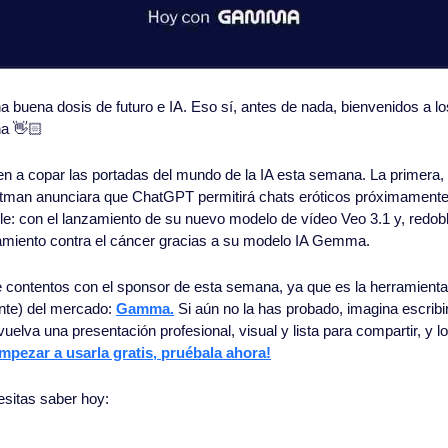
buena dosis de futuro e IA. Eso sí, antes de nada, bienvenidos a lo
na 👋🏻
 a copar las portadas del mundo de la IA esta semana. La primera, 
man anunciara que ChatGPT permitirá chats eróticos próximamente. 
ble: con el lanzamiento de su nuevo modelo de vídeo Veo 3.1 y, redobl
tamiento contra el cáncer gracias a su modelo IA Gemma.
contentos con el sponsor de esta semana, ya que es la herramienta
nte) del mercado: 
Gamma.
 Si aún no la has probado, imagina escribi
vuelva una presentación profesional, visual y lista para compartir, y l
empezar a usarla gratis, pruébala ahora!
esitas saber hoy: