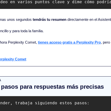
ídeo en varios puntos clave y dime cómo podrí
penas unos segundos 
tendrás tu resumen
 directamente en el Asistente
ncillo y para toda la familia.
ahora Perplexity Comet, 
tienes acceso gratis a Perplexity Pro
, pero
erplexity Comet
A
 pasos para respuestas más precisas
nder, trabaja siguiendo estos pasos:
