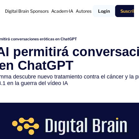
Digital Brain
Sponsors
Academ·IA
Autores
Login
Suscríbe
itirá conversaciones eróticas en ChatGPT
I permitirá conversac
s en ChatGPT
a descubre nuevo tratamiento contra el cáncer y la pr
1 en la guerra del vídeo IA