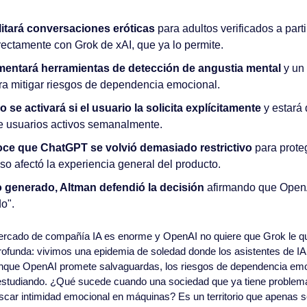
itará conversaciones eróticas
 para adultos verificados a parti
rectamente con Grok de xAI, que ya lo permite.
entará herramientas de detección de angustia mental
 y un
ara mitigar riesgos de dependencia emocional.
 se activará si el usuario la solicita explícitamente
 y estará 
e usuarios activos semanalmente.
ce que ChatGPT se volvió demasiado restrictivo
 para prote
so afectó la experiencia general del producto.
o generado, Altman defendió la decisión 
afirmando que OpenAI
o".
ercado de compañía IA es enorme y OpenAI no quiere que Grok le quit
ofunda: vivimos una epidemia de soledad donde los asistentes de IA 
nque OpenAI promete salvaguardas, los riesgos de dependencia emoc
estudiando. ¿Qué sucede cuando una sociedad que ya tiene problema
ar intimidad emocional en máquinas? Es un territorio que apenas 