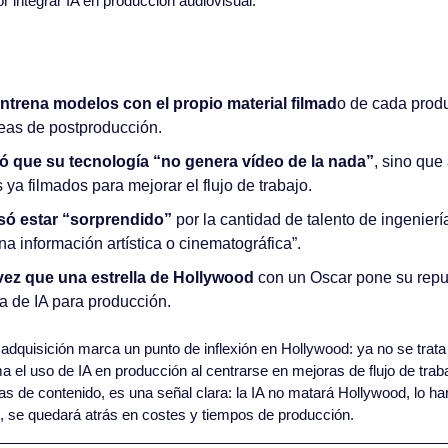
r integrar IA en producción audiovisual.
entrena modelos con el propio material filmad
o de cada produ
reas de postproducción.
zó que su tecnología “no genera vídeo de la nada”
, sino que
 ya filmados para mejorar el flujo de trabajo.
esó estar “sorprendido”
 por la cantidad de talento de ingeniería
na información artística o cinematográfica”.
vez que una estrella de Hollywood
 con un Oscar pone su reput
a de IA para producción.
 adquisición marca un punto de inflexión en Hollywood: ya no se trata de
tima el uso de IA en producción al centrarse en mejoras de flujo de trab
s de contenido, es una señal clara: la IA no matará Hollywood, lo har
n, se quedará atrás en costes y tiempos de producción.