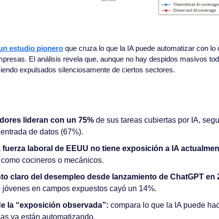
un estudio pionero
 que cruza lo que la IA puede automatizar con lo 
resas. El análisis revela que, aunque no hay despidos masivos todav
iendo expulsados silenciosamente de ciertos sectores.
dores lideran con un 75%
 de sus tareas cubiertas por IA, segu
 entrada de datos (67%).
a fuerza laboral de EEUU no tiene exposición a IA actualmen
os como cocineros o mecánicos.
o claro del desempleo desde lanzamiento de ChatGPT en 2
e jóvenes en campos expuestos cayó un 14%.
de la “exposición observada”: 
compara lo que la IA puede hace
as ya están automatizando.