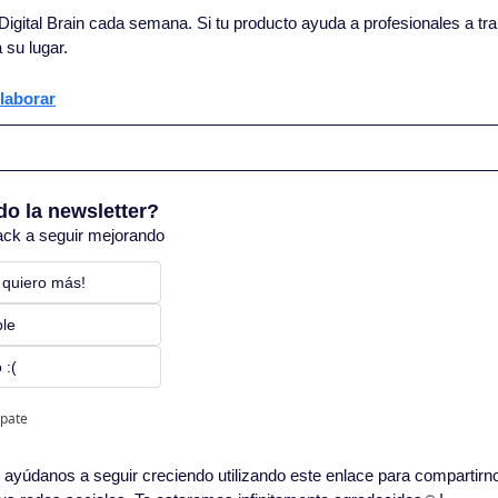
igital Brain cada semana. Si tu producto ayuda a profesionales a trab
 su lugar.
laborar
do la newsletter?
ack a seguir mejorando
 quiero más! 
ble
 :(
ipate
in, ayúdanos a seguir creciendo utilizando este enlace para compartirn