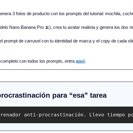
genera 3 fotos de producto con los prompts del tutorial: mochila, coc
delo Nano Banana Pro 
🍌
), crea tu avatar realista y genera los dos 
el prompt de carrusel con tu identidad de marca y el copy de cada slide
al completo con todos los prompts, entra 
aquí
.
procrastinación para “esa” tarea
trenador anti-procrastinación. Llevo tiempo p