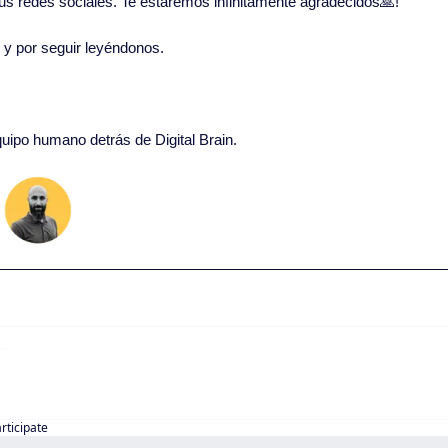
 tus redes sociales. Te estaremos infinitamente agradecidos
🙏
!
o y por seguir leyéndonos. 
quipo humano detrás de Digital Brain.
articipate