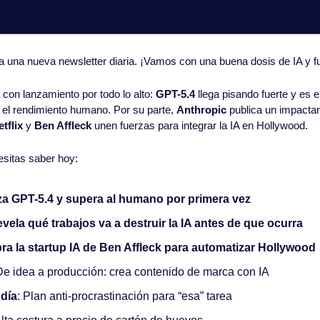
 a una nueva newsletter diaria. ¡Vamos con una buena dosis de IA y fu
n lanzamiento por todo lo alto: 
GPT-5.4
 llega pisando fuerte y es 
el rendimiento humano. Por su parte, 
Anthropic
 publica un impactan
tflix
 y 
Ben Affleck
 unen fuerzas para integrar la IA en Hollywood.
esitas saber hoy:
za GPT-5.4 y supera al humano por primera vez
evela qué trabajos va a destruir la IA antes de que ocurra
pra la startup IA de Ben Affleck para automatizar Hollywood
De idea a producción: crea contenido de marca con IA
 día
: Plan anti-procrastinación para “esa” tarea