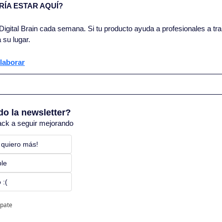
ÍA ESTAR AQUÍ?
igital Brain cada semana. Si tu producto ayuda a profesionales a trab
 su lugar.
laborar
do la newsletter?
ack a seguir mejorando
 quiero más! 
ble
 :(
ipate