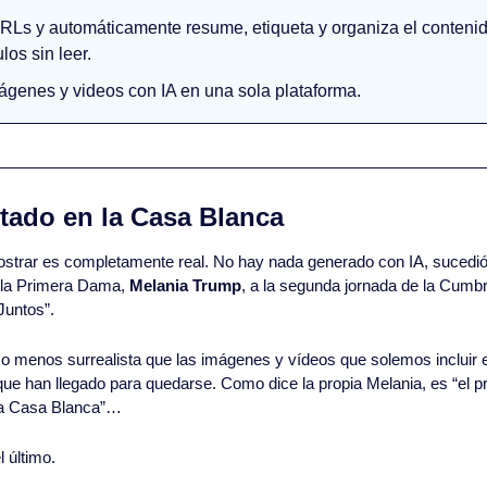
RLs y automáticamente resume, etiqueta y organiza el contenid
los sin leer.
ágenes y videos con IA en una sola plataforma.
vitado en la Casa Blanca
strar es completamente real. No hay nada generado con IA, sucedió
la Primera Dama, 
Melania Trump
, a la segunda jornada de la Cumbre
Juntos”.
 menos surrealista que las imágenes y vídeos que solemos incluir en
ue han llegado para quedarse. Como dice la propia Melania, es “el 
la Casa Blanca”…
 último.