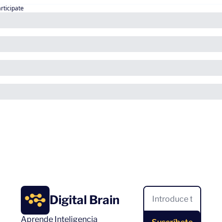
articipate
Digital Brain
Aprende Inteligencia 