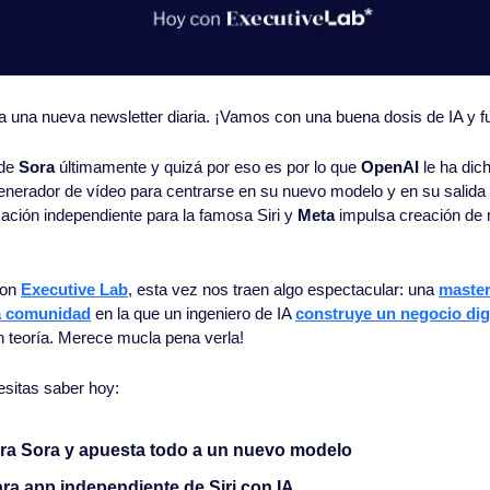
 a una nueva newsletter diaria. ¡Vamos con una buena dosis de IA y fu
de 
Sora
 últimamente y quizá por eso es por lo que 
OpenAI 
le ha dic
cación independiente para la famosa Siri y 
Meta
 impulsa creación de 
on 
Executive Lab
, esta vez nos traen algo espectacular: una 
masterc
ra comunidad
 en la que un ingeniero de IA 
construye un negocio digi
in teoría. Merece mucla pena verla!
esitas saber hoy:
rra Sora y apuesta todo a un nuevo modelo
ra app independiente de Siri con IA