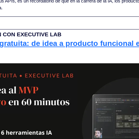
us APIs, es un recordatorio de que en la carrera de la IA, los produc
a.
 CON EXECUTIVE LAB
gratuita: de idea a producto funcional 