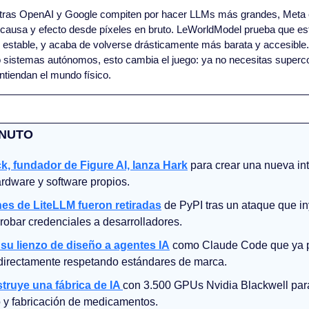
tras OpenAI y Google compiten por hacer LLMs más grandes, Meta e
causa y efecto desde píxeles en bruto. LeWorldModel prueba que est
es estable, y acaba de volverse drásticamente más barata y accesible
 o sistemas autónomos, esto cambia el juego: ya no necesitas superc
tiendan el mundo físico.
INUTO
k, fundador de Figure AI, lanza Hark
 para crear una nueva int
dware y software propios.
es de LiteLLM fueron retiradas
 de PyPI tras un ataque que in
robar credenciales a desarrolladores.
su lienzo de diseño a agentes IA
 como Claude Code que ya p
 directamente respetando estándares de marca.
ruye una fábrica de IA 
con 3.500 GPUs Nvidia Blackwell para 
 y fabricación de medicamentos.