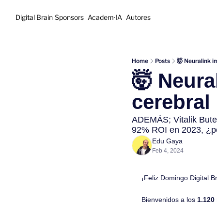
Digital Brain
Sponsors
Academ·IA
Autores
Home
Posts
🤯 Neuralink i
🤯 Neural
cerebral
ADEMÁS; Vitalik Buter
92% ROI en 2023, ¿po
Edu Gaya
Feb 4, 2024
¡Feliz Domingo Digital B
Bienvenidos a los 
1.120