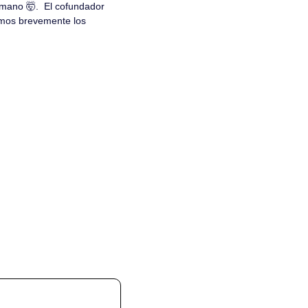
umano 
🤯
.  El cofundador 
amos brevemente los 