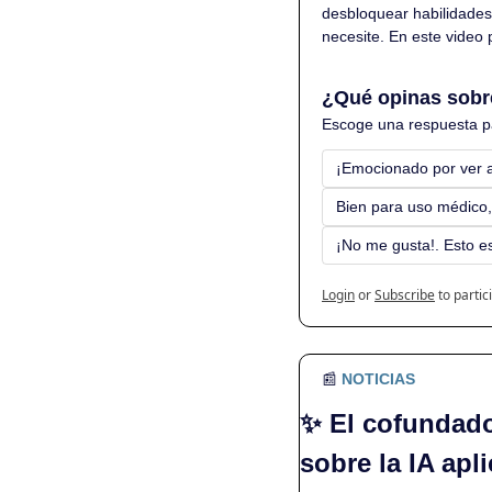
desbloquear habilidades 
necesite. En este video 
¿Qué opinas sobr
Escoge una respuesta pa
¡Emocionado por ver a
Bien para uso médico
¡No me gusta!. Esto es
Login
or
Subscribe
to partic
📰
NOTICIAS
✨
El cofundador
sobre la IA apl