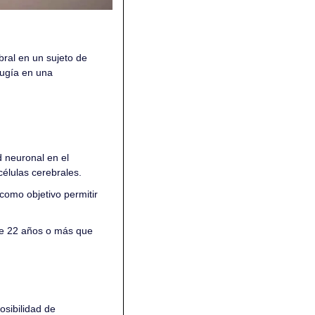
ral en un sujeto de 
prueba humano. Musk mencionó que el paciente se está recuperando favorablemente de la cirugía en una 
 neuronal en el 
células cerebrales.
omo objetivo permitir 
de 22 años o más que 
sibilidad de 