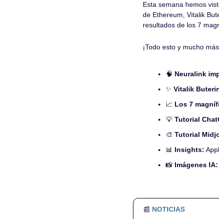
Esta semana hemos visto
de Ethereum, Vitalik But
resultados de los 7 magn
¡Todo esto y mucho más
🧠
Neuralink imp
✨
 Vitalik Buter
📈
Los 7 magníf
💡
Tutorial Cha
🎨
 Tutorial Midj
📊
 Insights:
 App
📸
Imágenes IA:
📰
NOTICIAS