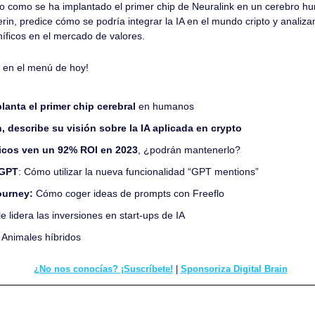
 como se ha implantado el primer chip de Neuralink en un cerebro h
erin, predice cómo se podría integrar la IA en el mundo cripto y analiz
íficos en el mercado de valores.
 en el menú de hoy!
lanta el primer chip cerebral
 en humanos
in, describe su visión sobre la IA aplicada en crypto
icos ven un 92% ROI en 2023
, ¿podrán mantenerlo?
tGPT
: Cómo utilizar la nueva funcionalidad “GPT mentions”
ourney: 
Cómo coger ideas de prompts con Freeflo
le lidera las inversiones en start-ups de IA
 
Animales híbridos
¿No nos conocías? ¡Suscríbete!
 | 
Sponsoriza Digital Brain