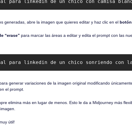
nal para linkedin de un chico con camisa blan
s generadas, abre la imagen que quieres editar y haz clic en el 
botón
de “erase” 
para marcar las áreas a editar y edita el prompt con las nue
nal para linkedin de un chico sonriendo con l
 para generar variaciones de la imagen original modificando únicament
en el prompt.
mpre elimina más en lugar de menos. Esto le da a Midjourney más flexib
 imagen.
uy útil!