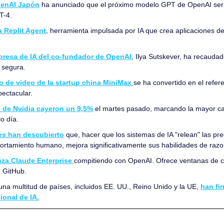
enAI Japón
 ha anunciado que el próximo modelo GPT de OpenAI ser
T-4.
a Replit Agent,
 herramienta impulsada por IA que crea aplicaciones d
presa de IA del co-fundador de OpenAI
, Ilya Sutskever, ha recaudad
a segura.
 de video de la startup china MiniMax 
se ha convertido en el refer
pectacular.
 de Nvidia cayeron un 9,5%
 el martes pasado, marcando la mayor c
o día.
es han descubierto
 que, hacer que los sistemas de IA "relean" las pr
ortamiento humano, mejora significativamente sus habilidades de raz
nza Claude Enterprise 
compitiendo con OpenAI. Ofrece ventanas de c
n GitHub.
na multitud de países, incluidos EE. UU., Reino Unido y la UE, 
han fir
ional de IA.