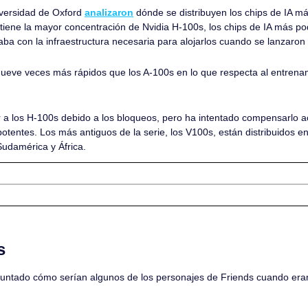
iversidad de Oxford 
analizaron
 dónde se distribuyen los chips de IA má
iene la mayor concentración de Nvidia H-100s, los chips de IA más po
ba con la infraestructura necesaria para alojarlos cuando se lanzaron
eve veces más rápidos que los A-100s en lo que respecta al entrenam
 a los H-100s debido a los bloqueos, pero ha intentado compensarlo
entes. Los más antiguos de la serie, los V100s, están distribuidos en
Sudamérica y África.
s
untado cómo serían algunos de los personajes de Friends cuando eran