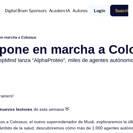
Digital Brain
Sponsors
Academ·IA
Autores
Login
Suscríbe
en marcha a Colossus
 pone en marcha a Col
Mind lanza "AlphaProteo", miles de agentes autónomos
rainers!
 nuevos lectores
 de esta semana 
👋
 a Colossus, el nuevo superordenador de Musk, exploraremos la últi
ámbito de la salud, descubriremos cómo más de 1.000 agentes autóno