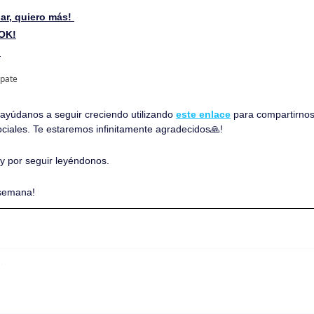
ar, quiero más! 
 OK!
 
ipate
, ayúdanos a seguir creciendo utilizando 
este enlace
 para compartirnos
ociales. Te estaremos infinitamente agradecidos
🙏
!
 y por seguir leyéndonos. 
 semana!