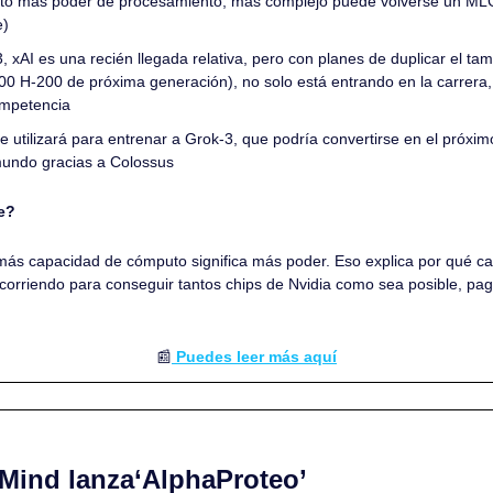
nto más poder de procesamiento, más complejo puede volverse un MLG
e)
 xAI es una recién llegada relativa, pero con planes de duplicar el ta
0 H-200 de próxima generación), no solo está entrando en la carrera, 
ompetencia
 utilizará para entrenar a Grok-3, que podría convertirse en el próxim
mundo gracias a Colossus
e? 
, más capacidad de cómputo significa más poder. Eso explica por qué ca
 corriendo para conseguir tantos chips de Nvidia como sea posible, pa
📰
 Puedes leer más aquí
Mind lanza‘AlphaProteo’