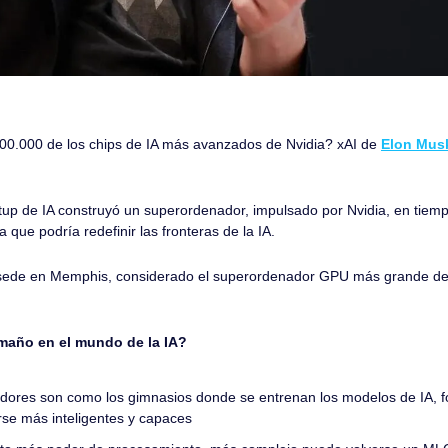
00.000 de los chips de IA más avanzados de Nvidia? xAI de 
Elon Musk
up de IA construyó un superordenador, impulsado por Nvidia, en tiempo
que podría redefinir las fronteras de la IA. 
 sede en Memphis, considerado el superordenador GPU más grande del 
amaño en el mundo de la IA?
ores son como los gimnasios donde se entrenan los modelos de IA, fo
rse más inteligentes y capaces