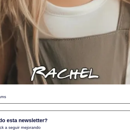
ams
do esta newsletter? 
ck a seguir mejorando