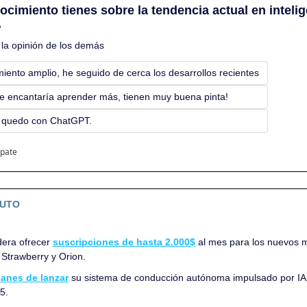
cimiento tienes sobre la tendencia actual en inteligen
?
la opinión de los demás
iento amplio, he seguido de cerca los desarrollos recientes
e encantaría aprender más, tienen muy buena pinta!
 quedo con ChatGPT.
ipate
NUTO
era ofrecer 
suscripciones de hasta 2.000$
 al mes para los nuevos 
 Strawberry y Orion.
lanes de lanzar
 su sistema de conducción autónoma impulsado por IA 
5.