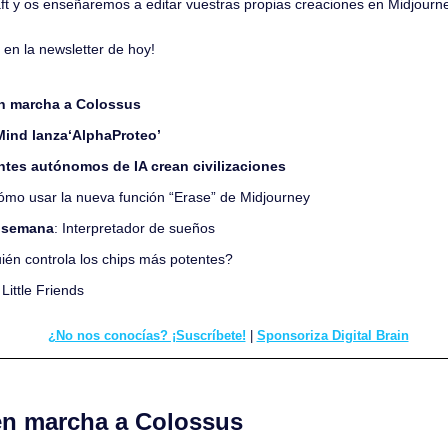
aft y os enseñaremos a editar vuestras propias creaciones en Midjourn
en la newsletter de hoy!
n marcha a Colossus
ind lanza‘AlphaProteo’
ntes autónomos de IA crean civilizaciones
ómo usar la nueva función “Erase” de Midjourney
a semana
: Interpretador de sueños
ién controla los chips más potentes?
 
Little Friends
¿No nos conocías? ¡Suscríbete!
 | 
Sponsoriza Digital Brain
n marcha a Colossus