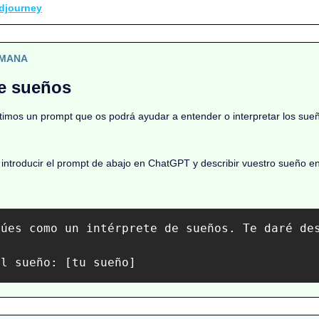
djourney
EMANA
de sueños
mos un prompt que os podrá ayudar a entender o interpretar los sueño
introducir el prompt de abajo en ChatGPT y describir vuestro sueño en 
túes como un intérprete de sueños. Te daré de
el sueño: [tu sueño]