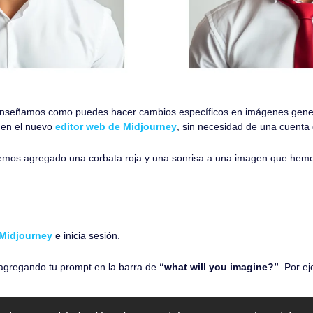
e enseñamos como puedes hacer cambios específicos en imágenes gener
 en el nuevo 
editor web de Midjourney
, sin necesidad de una cuenta 
hemos agregado una corbata roja y una sonrisa a una imagen que hemo
Midjourney
 e inicia sesión.
gregando tu prompt en la barra de 
“what will you imagine?”
. Por e