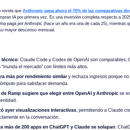
 revela que 
Anthropic gana ahora el 70% de las comparativas dir
pran IA por primera vez. Es una inversión completa respecto a 2025
p paga por Anthropic (hace un año era una de cada 25), mientras qu
su mayor descenso mensual.
 técnico
: Claude Code y Codex de OpenAI son comparables; 
 “inunda el mercado” con límites más altos.
ra más por rendimiento similar
 y rechaza ingresos porque no t
ómputo para satisfacer demanda.
 de Ramp sugiere que elegir entre OpenAI y Anthropic 
se es
dentidad.
ó ayer visualizaciones interactivas
, permitiendo a Claude crea
ctamente en la conversación.
as más de 200 apps en ChatGPT y Claude se solapan
: Chat