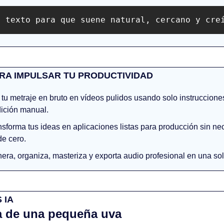
e texto para que suene natural, cercano y cre
RA IMPULSAR TU PRODUCTIVIDAD
 tu metraje en bruto en vídeos pulidos usando solo instrucciones 
dición manual.
nsforma tus ideas en aplicaciones listas para producción sin ne
e cero.
nera, organiza, masteriza y exporta audio profesional en una sol
 IA
da de una pequeña uva