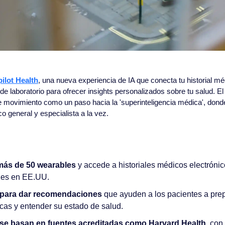
ilot Health
, una nueva experiencia de IA que conecta tu historial mé
de laboratorio para ofrecer insights personalizados sobre tu salud. E
movimiento como un paso hacia la 'superinteligencia médica', donde 
 general y especialista a la vez.
más de 50 wearables
 y accede a historiales médicos electróni
les en EE.UU.
 para dar recomendaciones
 que ayuden a los pacientes a prep
cas y entender su estado de salud.
se basan en fuentes acreditadas como Harvard Health
, con