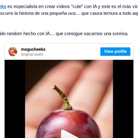
eks
 es especialista en crear vídeos “cute” con IA y este es el más vira
urre la historia de una pequeña uva… que causa ternura a todo aquel
nido random hecho con IA… que consigue sacarnos una sonrisa.