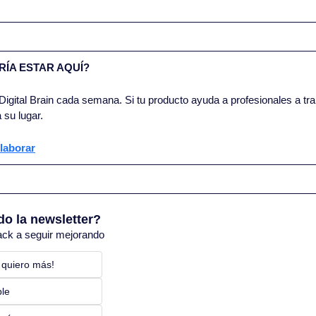
ÍA ESTAR AQUÍ?
igital Brain cada semana. Si tu producto ayuda a profesionales a trab
 su lugar.
laborar
do la newsletter?
ack a seguir mejorando
 quiero más! 
ble