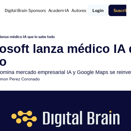
Digital Brain
Sponsors
Academ·IA
Autores
Login
Suscríbe
ft lanza médico IA que lo sabe todo
icrosoft lanza médico IA 
do
omina mercado empresarial IA y Google Maps se reinve
mon Perez Coronado