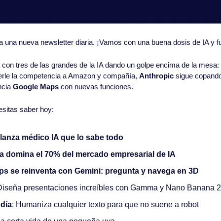
 a una nueva newsletter diaria. ¡Vamos con una buena dosis de IA y fu
n tres de las grandes de la IA dando un golpe encima de la mesa: 
cerle la competencia a Amazon y compañía, 
Anthropic
 sigue copando
cia 
Google Maps 
con nuevas funciones. 
esitas saber hoy:
 lanza médico IA que lo sabe todo
ya domina el 70% del mercado empresarial de IA
s se reinventa con Gemini: pregunta y navega en 3D
 Diseña presentaciones increíbles con Gamma y Nano Banana 2
 día
: Humaniza cualquier texto para que no suene a robot