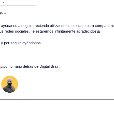
 :(
ipate
in, ayúdanos a seguir creciendo utilizando este enlace para compartirn
 tus redes sociales. Te estaremos infinitamente agradecidos
🙏
!
o y por seguir leyéndonos. 
quipo humano detrás de Digital Brain.