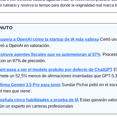
vo rutinario y reserva tu tiempo para donde la originalidad real marca la
INUTO
supera a OpenAI como la startup de IA más valiosa
Cerró un
eró a OpenAI en valoración.
struye agentes fiscales que se automejoran al 97%
Procesó
con un 97% de precisión.
ant pasa a ser el modelo gratuito por defecto de ChatGPT
 E
promete un 52,5% menos de afirmaciones inventadas que GPT-5.3
irma Gemini 3.5 Pro para junio
 Sundar Pichai pidió en el esc
el mes que viene'.
señala cinco habilidades a prueba de IA
 Estas ganarán valor
ún un experto en carreras profesionales