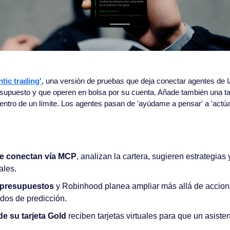
tic trading'
, una versión de pruebas que deja conectar agentes de I
resupuesto y que operen en bolsa por su cuenta. Añade también una tarj
ntro de un límite. Los agentes pasan de 'ayúdame a pensar' a 'actú
e conectan vía MCP
, analizan la cartera, sugieren estrategias 
ales.
a presupuestos
 y Robinhood planea ampliar más allá de acciones
ados de predicción.
e su tarjeta Gold
 reciben tarjetas virtuales para que un asiste