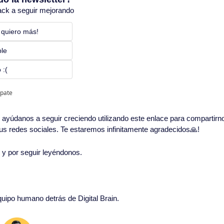
ack a seguir mejorando
 quiero más! 
ble
 :(
ipate
in, ayúdanos a seguir creciendo utilizando este enlace para compartirn
 tus redes sociales. Te estaremos infinitamente agradecidos
🙏
!
o y por seguir leyéndonos. 
equipo humano detrás de Digital Brain.