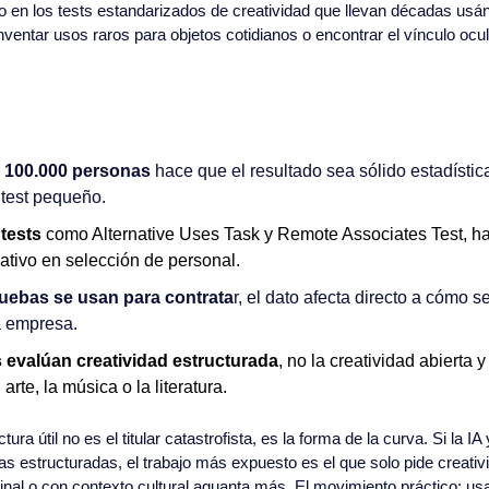
 en los tests estandarizados de creatividad que llevan décadas usán
ventar usos raros para objetos cotidianos o encontrar el vínculo ocult
 100.000 personas
 hace que el resultado sea sólido estadístic
 test pequeño.
tests
 como Alternative Uses Task y Remote Associates Test, ha
eativo en selección de personal.
ebas se usan para contrata
r, el dato afecta directo a cómo se
a empresa.
 evalúan creatividad estructurada
, no la creatividad abierta y
arte, la música o la literatura.
ctura útil no es el titular catastrofista, es la forma de la curva. Si la IA
as estructuradas, el trabajo más expuesto es el que solo pide creativ
al o con contexto cultural aguanta más. El movimiento práctico: usa l