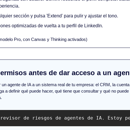
periencia.
quier sección y pulsa 'Extend' para pulir y ajustar el tono.
ones optimizadas de vuelta a tu perfil de LinkedIn.
modelo Pro, con Canvas y Thinking activados)
permisos antes de dar acceso a un agen
 un agente de IA a un sistema real de tu empresa: el CRM, la cuenta 
iga a definir qué puede hacer, qué tiene que consultar y qué no puede 
.
 revisor de riesgos de agentes de IA. Estoy p