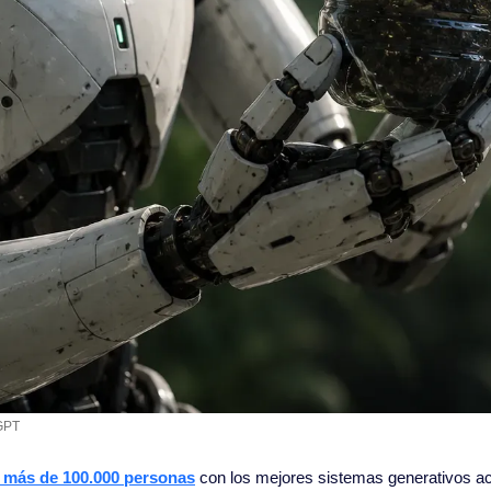
GPT
 más de 100.000 personas
 con los mejores sistemas generativos act