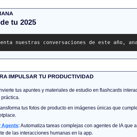
MANA
de tu 2025 
uenta nuestras conversaciones de este año, an
RA IMPULSAR TU PRODUCTIVIDAD
nvierte tus apuntes y materiales de estudio en flashcards interac
práctica.
ransforma tus fotos de producto en imágenes únicas que cumplen
etplace.
r Agents
: Automatiza tareas complejas con agentes de IA que a
e de las interacciones humanas en la app.