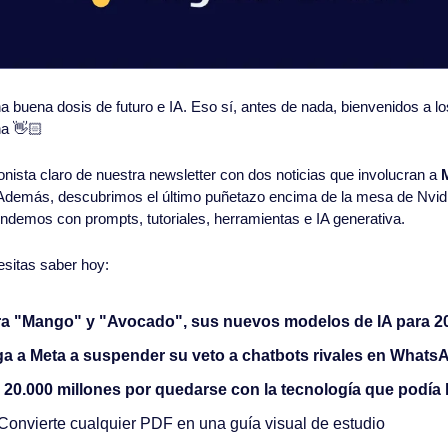
buena dosis de futuro e IA. Eso sí, antes de nada, bienvenidos a lo
na 👋🏻
ista claro de nuestra newsletter con dos noticias que involucran a 
demás, descubrimos el último puñetazo encima de la mesa de Nvidia a
demos con prompts, tutoriales, herramientas e IA generativa.
esitas saber hoy:
ra "Mango" y "Avocado", sus nuevos modelos de IA para 2
liga a Meta a suspender su veto a chatbots rivales en Whats
 20.000 millones por quedarse con la tecnología que podía
 Convierte cualquier PDF en una guía visual de estudio