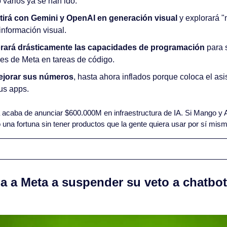
varios ya se han ido. 
rá con Gemini y OpenAI en generación visual
 y explorará 
información visual.
ará drásticamente las capacidades de programación
 para 
es de Meta en tareas de código.
ejorar sus números
, hasta ahora inflados porque coloca el asis
us apps.
 acaba de anunciar $600.000M en infraestructura de IA. Si Mango y 
o una fortuna sin tener productos que la gente quiera usar por sí mis
iga a Meta a suspender su veto a chatbots