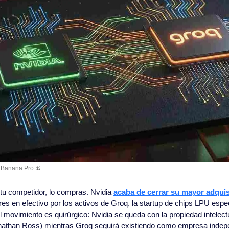
 Banana Pro 
🍌
u competidor, lo compras. Nvidia 
acaba de cerrar su mayor adquis
es en efectivo por los activos de Groq, la startup de chips LPU espec
El movimiento es quirúrgico: Nvidia se queda con la propiedad intelectua
Jonathan Ross) mientras Groq seguirá existiendo como empresa indep