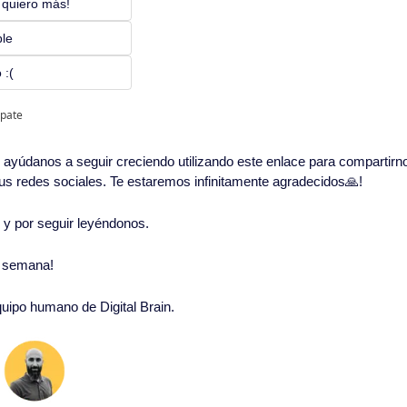
 quiero más! 
ble
 :(
ipate
in, ayúdanos a seguir creciendo utilizando este enlace para compartirn
 tus redes sociales. Te estaremos infinitamente agradecidos
🙏
!
o y por seguir leyéndonos. 
 semana!
quipo humano de Digital Brain.