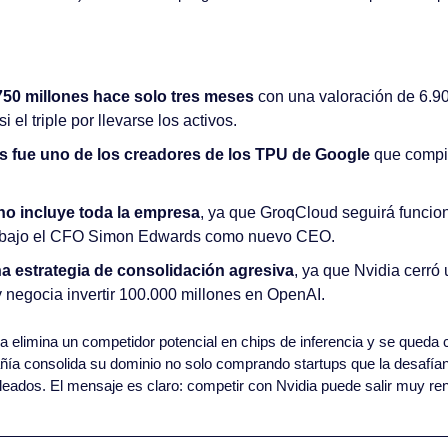
750 millones hace solo tres meses
 con una valoración de 6.90
 el triple por llevarse los activos.
 fue uno de los creadores de los TPU de Google
 que compi
no incluye toda la empresa
, ya que GroqCloud seguirá funcio
 bajo el CFO Simon Edwards como nuevo CEO.
na estrategia de consolidación agresiva
, ya que Nvidia cerró 
y negocia invertir 100.000 millones en OpenAI.
ia elimina un competidor potencial en chips de inferencia y se queda c
ñía consolida su dominio no solo comprando startups que la desafían,
ados. El mensaje es claro: competir con Nvidia puede salir muy ren