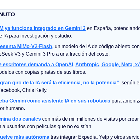
INUTO
 ya funciona integrado en Gemini 3
 en España, potenciando
 IA para investigación y estudio.
resenta MiMo-V2-Flash,
 un modelo de IA de código abierto con
Seek V3 y Gemini 3 Pro a una fracción del coste.
 escritores demanda a OpenAI, Anthropic, Google, Meta, xA
delos con copias piratas de sus libros.
ran giro de la IA será la eficiencia, no la potencia”
, según el
Facebook, Chris Kelly.
ba Gemini como asistente IA en sus robotaxis
 para ameniza
tor humano.
mina dos canales
 con más de mil millones de visitas por crear t
a usuarios con películas que no existían
vuelve más autónoma
 tras integrar Expedia, Yelp y otros servi