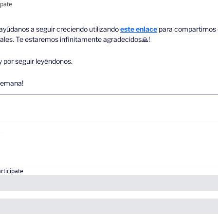
ipate
, ayúdanos a seguir creciendo utilizando 
este enlace
 para compartirnos 
ciales. Te estaremos infinitamente agradecidos
🙏
!
y por seguir leyéndonos. 
semana!
articipate