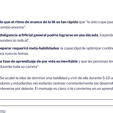
e que el ritmo de avance de la IA es tan rápido
 que "lo único que pue
 cambio enorme".
nteligencia artificial general podría lograrse en una década
, trayen
bundancia radical".
sperar requerirá meta-habilidades
: la capacidad de optimizar conti
ara nuevos temas.
a fase de aprendizaje de por vida es inevitable
 y que las personas t
urante toda su carrera".
 Se acabó la idea de dominar una habilidad y vivir de ella durante 5-10
adores y estudiantes necesitarán rastrear constantemente los desarrol
enerse por delante. El mensaje es claro: o te conviertes en un aprendiz 
UTO