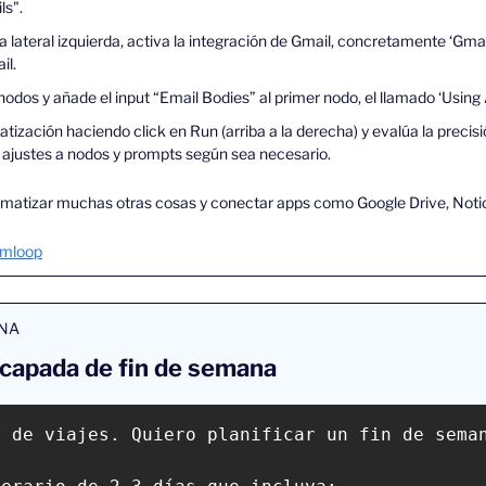
ls".
 lateral izquierda, activa la integración de Gmail, concretamente ‘Gmail
il.
dos y añade el input “Email Bodies” al primer nodo, el llamado ‘Using A
tización haciendo click en Run (arriba a la derecha) y evalúa la precis
 ajustes a nodos y prompts según sea necesario.
omatizar muchas otras cosas y conectar apps como Google Drive, Noti
mloop
ANA
escapada de fin de semana
r de viajes. Quiero planificar un fin de sema