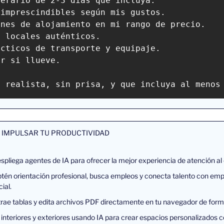
erario de 2-3 días que incluya:

imprescindibles según mis gustos.

nes de alojamiento en mi rango de precio.

 locales auténticos.

cticos de transporte y equipaje.

r si llueve.

a realista, sin prisa, y que incluya al menos
 IMPULSAR TU PRODUCTIVIDAD
espliega agentes de IA para ofrecer la mejor experiencia de atención al
btén orientación profesional, busca empleos y conecta talento con em
cial.
trae tablas y edita archivos PDF directamente en tu navegador de forma
 interiores y exteriores usando IA para crear espacios personalizados co