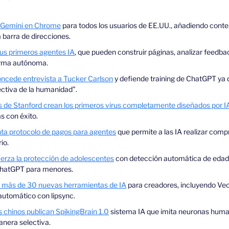
a Gemini en Chrome
 para todos los usuarios de EE.UU., añadiendo conte
 barra de direcciones.
sus primeros agentes IA
, que pueden construir páginas, analizar feedbac
orma autónoma.
cede entrevista a Tucker Carlson
 y defiende training de ChatGPT ya q
ectiva de la humanidad”.
s de Stanford crean los primeros virus completamente diseñados por I
s con éxito.
ta protocolo de pagos para agentes
 que permite a las IA realizar comp
io.
erza la protección de adolescentes
 con detección automática de edad 
 ChatGPT para menores.
 más de 30 nuevas herramientas de IA
 para creadores, incluyendo Veo 
 automático con lipsync.
 chinos publican SpikingBrain 1.0
 sistema IA que imita neuronas human
nera selectiva.