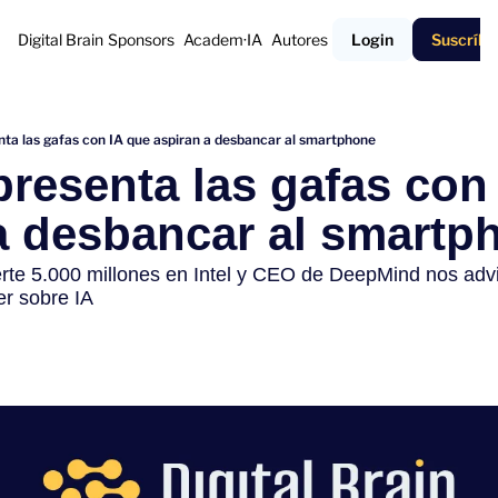
Digital Brain
Sponsors
Academ·IA
Autores
Login
Suscríbe
nta las gafas con IA que aspiran a desbancar al smartphone
presenta las gafas con 
a desbancar al smartp
rte 5.000 millones en Intel y CEO de DeepMind nos advi
r sobre IA 