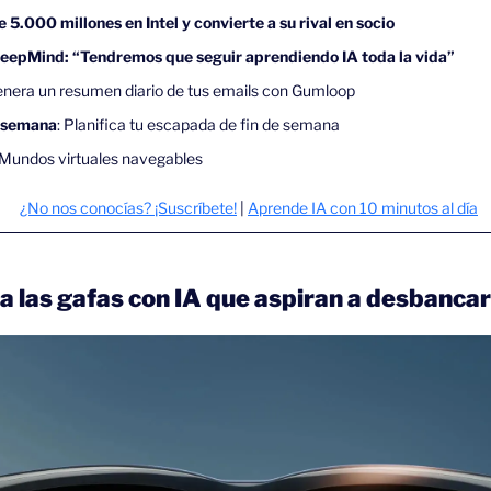
e 5.000 millones en Intel y convierte a su rival en socio
DeepMind: “Tendremos que seguir aprendiendo IA toda la vida”
enera un resumen diario de tus emails con Gumloop
 semana
: Planifica tu escapada de fin de semana
Mundos virtuales navegables
¿No nos conocías? ¡Suscríbete!
 | 
Aprende IA con 10 minutos al día
 las gafas con IA que aspiran a desbanca