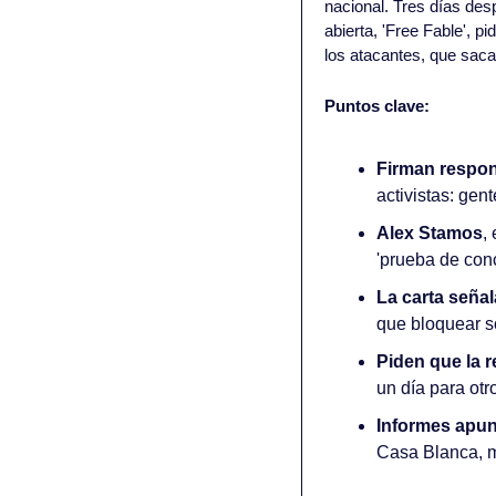
nacional. Tres días des
abierta, 'Free Fable', p
los atacantes, que sac
Puntos clave: 
Firman respon
activistas: gen
Alex Stamos
,
'prueba de conc
La carta señal
que bloquear so
Piden que la 
un día para otr
Informes apu
Casa Blanca, 