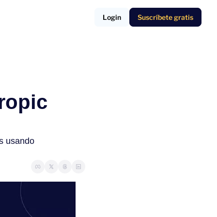
Login
Suscríbete gratis
opic 
s usando 