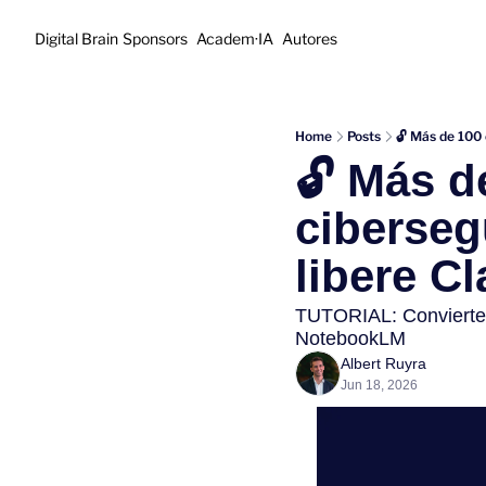
Digital Brain
Sponsors
Academ·IA
Autores
Home
Posts
🔓 Más de 100
🔓 Más d
ciberseg
libere C
TUTORIAL: Convierte c
NotebookLM
Albert Ruyra
Jun 18, 2026