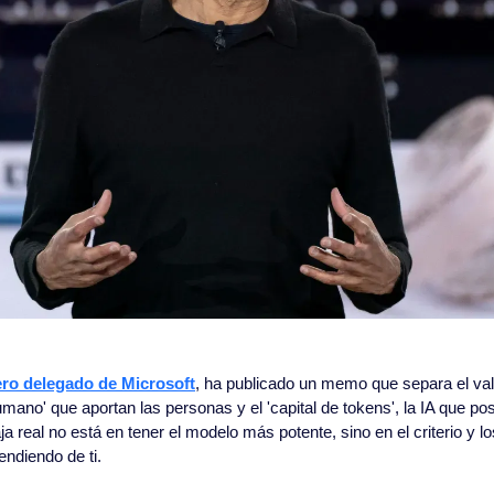
ero delegado de Microsoft
, ha publicado un memo que separa el va
humano' que aportan las personas y el 'capital de tokens', la IA que pose
a real no está en tener el modelo más potente, sino en el criterio y los
endiendo de ti.