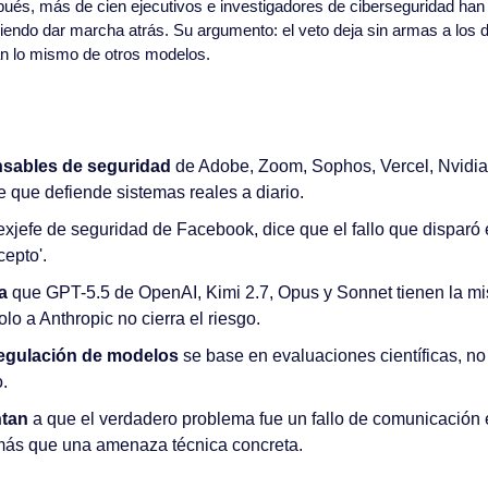
pués, más de cien ejecutivos e investigadores de ciberseguridad han 
idiendo dar marcha atrás. Su argumento: el veto deja sin armas a los d
an lo mismo de otros modelos.
sables de seguridad
 de Adobe, Zoom, Sophos, Vercel, Nvidia 
te que defiende sistemas reales a diario.
 exjefe de seguridad de Facebook, dice que el fallo que disparó e
epto'.
a
 que GPT-5.5 de OpenAI, Kimi 2.7, Opus y Sonnet tienen la mi
lo a Anthropic no cierra el riesgo.
regulación de modelos
 se base en evaluaciones científicas, no
o.
ntan
 a que el verdadero problema fue un fallo de comunicación en
más que una amenaza técnica concreta.