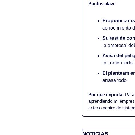
Puntos clave:
Propone const
conocimiento d
Su test de con
la empresa' deb
Avisa del pel
lo comen todo'
El planteamie
arrasa todo.
Por qué importa:
 Para
aprendiendo mi empresa
criterio dentro de sist
NOTICIAS