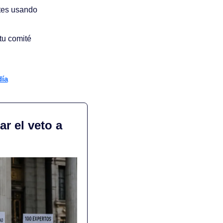
tes usando 
tu comité
día
r el veto a 