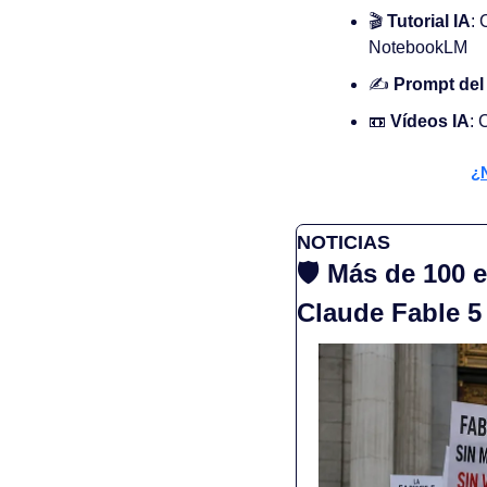
🎬 
Tutorial IA
: 
NotebookLM
✍️ 
Prompt del
📼
Vídeos IA
: 
¿N
NOTICIAS
🛡️ Más de 100 
Claude Fable 5