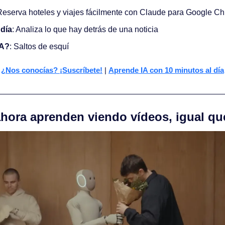
Reserva hoteles y viajes fácilmente con Claude para Google C
 día
: Analiza lo que hay detrás de una noticia
IA?
: Saltos de esquí 
¿Nos conocías? ¡Suscríbete!
 | 
Aprende IA con 10 minutos al día
ahora aprenden viendo vídeos, igual qu