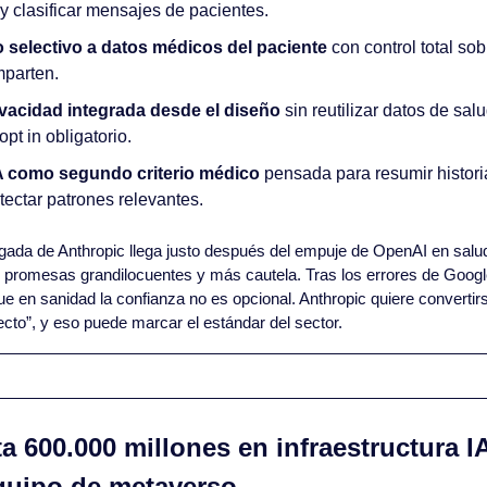
y clasificar mensajes de pacientes.
 selectivo a datos médicos del paciente
 con control total sob
parten.
ivacidad integrada desde el diseño
 sin reutilizar datos de sal
pt in obligatorio.
IA como segundo criterio médico
 pensada para resumir historia
tectar patrones relevantes.
ugada de Anthropic llega justo después del empuje de OpenAI en salu
s promesas grandilocuentes y más cautela. Tras los errores de Goog
e en sanidad la confianza no es opcional. Anthropic quiere convertirs
cto”, y eso puede marcar el estándar del sector.
ta 600.000 millones en infraestructura IA
quipo de metaverso