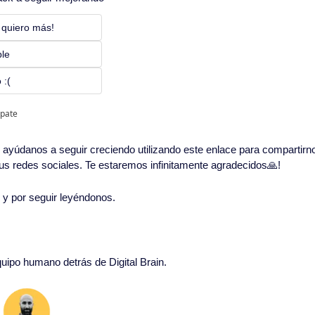
 quiero más! 
ble
 :(
ipate
in, ayúdanos a seguir creciendo utilizando este enlace para compartirn
 tus redes sociales. Te estaremos infinitamente agradecidos
🙏
!
o y por seguir leyéndonos. 
quipo humano detrás de Digital Brain.