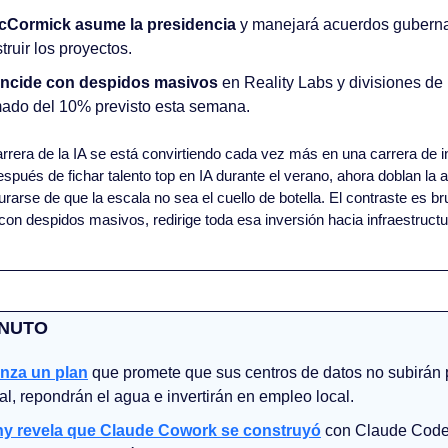
cCormick asume la presidencia
 y manejará acuerdos guberna
truir los proyectos.
incide con despidos masivos
 en Reality Labs y divisiones de
mado del 10% previsto esta semana.
arrera de la IA se está convirtiendo cada vez más en una carrera de in
spués de fichar talento top en IA durante el verano, ahora doblan la 
rse de que la escala no sea el cuello de botella. El contraste es brut
on despidos masivos, redirige toda esa inversión hacia infraestructur
INUTO
anza
un plan
que promete que sus centros de datos no subirán p
cal, repondrán el agua e invertirán en empleo local.
ny revela que Claude Cowork se construyó
 con Claude Code 