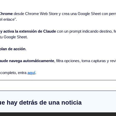
 Chrome
 desde Chrome Web Store y crea una Google Sheet con permi
el enlace".
 activa la extensión de Claude
 con un prompt indicando destino, f
 tu Google Sheet.
plan de acción
.
aude navega automáticamente
, filtra opciones, toma capturas y re
l completo, entra 
aquí
.
que hay detrás de una noticia