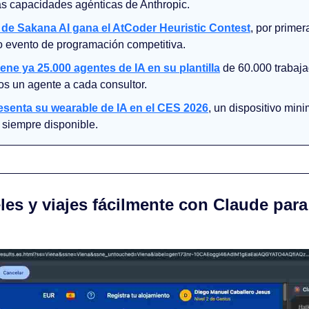
s capacidades agénticas de Anthropic.
de Sakana AI gana el AtCoder Heuristic Contest
, por primer
so evento de programación competitiva.
ene ya 25.000 agentes de IA en su plantilla
 de 60.000 trabaja
os un agente a cada consultor.
esenta su wearable de IA en el CES 2026
, un dispositivo mini
 siempre disponible.
les y viajes fácilmente con Claude para