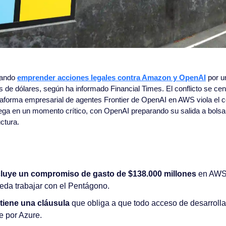
rando 
emprender acciones legales contra Amazon y OpenAI
 por u
 de dólares, según ha informado Financial Times. El conflicto se cent
ataforma empresarial de agentes Frontier de OpenAI en AWS viola el co
lega en un momento crítico, con OpenAI preparando su salida a bolsa
uctura.
cluye un compromiso de gasto de $138.000 millones
 en AWS 
da trabajar con el Pentágono.
tiene una cláusula
 que obliga a que todo acceso de desarrolla
 por Azure.