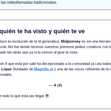
 las videollamadas tradicionales.
quién te ha visto y quién te ve
loco la revolución de la IA generativa, 
Midjourney
 es sin una herrami
ial. Ahí fue donde hicimos nuestros primeros pinitos creativos con la
o tan atrás que ya ni la vemos al girar la vista.
ión 8 que está por salir ha decepcionado a la comunidad (a casi tod
i López
 (fundador de 
Magnific.ai
 y una de las voces referente de la IA 
 modelo.
— #
 (#
)
 todo lo que está por llegar 
😎