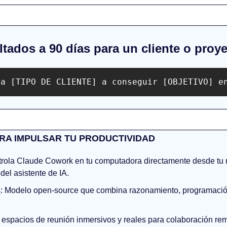
ltados a 90 días para un cliente o proy
 a [TIPO DE CLIENTE] a conseguir [OBJETIVO] e
RA IMPULSAR TU PRODUCTIVIDAD
trola Claude Cowork en tu computadora directamente desde tu m
del asistente de IA.
4
: Modelo open-source que combina razonamiento, programació
 espacios de reunión inmersivos y reales para colaboración remo