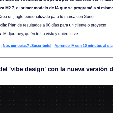
nza M2.7, el primer modelo de IA que se programó a sí mism
Crea un jingle personalizado para tu marca con Suno
 día
: Plan de resultados a 90 días para un cliente o proyecto
A
: Midjourney, quién te ha visto y quién te ve
¿Nos conocías? ¡Suscríbete!
 | 
Aprende IA con 10 minutos al día
 del 'vibe design' con la nueva versión 