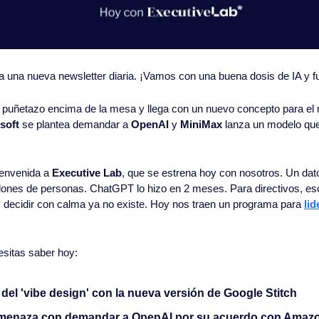
 a una nueva newsletter diaria. ¡Vamos con una buena dosis de IA y fu
 puñetazo encima de la mesa y llega con un nuevo concepto para el mu
soft
 se plantea demandar a 
OpenAI
 y 
MiniMax
 lanza un modelo que 
envenida a 
Executive Lab
, que se estrena hoy con nosotros. Un dato:
llones de personas. ChatGPT lo hizo en 2 meses. Para directivos, eso 
decidir con calma ya no existe. Hoy nos traen un programa para 
lid
esitas saber hoy:
a del 'vibe design' con la nueva versión de Google Stitch
amenaza con demandar a OpenAI por su acuerdo con Amaz