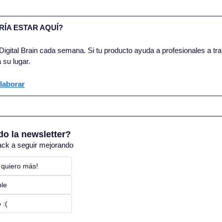
ÍA ESTAR AQUÍ?
igital Brain cada semana. Si tu producto ayuda a profesionales a trab
 su lugar.
laborar
do la newsletter?
ack a seguir mejorando
 quiero más! 
ble
 :(