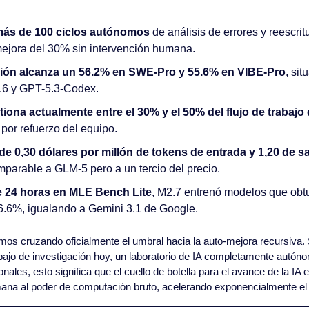
más de 100 ciclos autónomos
 de análisis de errores y reescrit
ejora del 30% sin intervención humana.
ón alcanza un 56.2% en SWE-Pro y 55.6% en VIBE-Pro
, si
.6 y GPT-5.3-Codex.
iona actualmente entre el 30% y el 50% del flujo de trabajo
por refuerzo del equipo.
e 0,30 dólares por millón de tokens de entrada y 1,20 de sa
mparable a GLM-5 pero a un tercio del precio.
 24 horas en MLE Bench Lite
, M2.7 entrenó modelos que obtu
6.6%, igualando a Gemini 3.1 de Google.
mos cruzando oficialmente el umbral hacia la auto-mejora recursiva. 
bajo de investigación hoy, un laboratorio de IA completamente autóno
ionales, esto significa que el cuello de botella para el avance de la IA 
ana al poder de computación bruto, acelerando exponencialmente el r