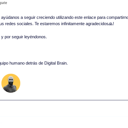
ipate
in, ayúdanos a seguir creciendo utilizando este enlace para compartirn
 tus redes sociales. Te estaremos infinitamente agradecidos
🙏
!
o y por seguir leyéndonos. 
quipo humano detrás de Digital Brain.