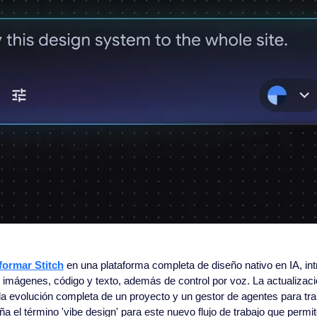
formar Stitch
 en una plataforma completa de diseño nativo en IA, in
e imágenes, código y texto, además de control por voz. La actualizaci
 evolución completa de un proyecto y un gestor de agentes para traba
a el término 'vibe design' para este nuevo flujo de trabajo que permit