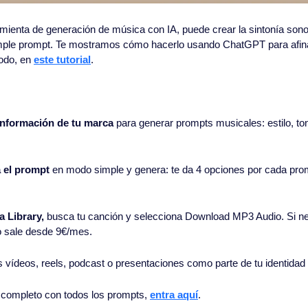
mienta de generación de música con IA, puede crear la sintonía sonora
imple prompt. Te mostramos cómo hacerlo usando ChatGPT para afina
odo, en 
este tutorial
.
nformación de tu marca
 para generar prompts musicales: estilo, to
 el prompt
 en modo simple y genera: te da 4 opciones por cada promp
a Library,
 busca tu canción y selecciona Download MP3 Audio. Si ne
o sale desde 9€/mes.
s vídeos, reels, podcast o presentaciones como parte de tu identida
al completo con todos los prompts, 
entra aquí
.