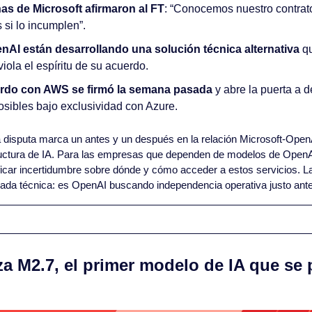
as de Microsoft afirmaron al FT
: “Conocemos nuestro contrato.
i lo incumplen”.
AI están desarrollando una solución técnica alternativa
 q
iola el espíritu de su acuerdo.
rdo con AWS se firmó la semana pasada
 y abre la puerta a 
osibles bajo exclusividad con Azure.
a disputa marca un antes y un después en la relación Microsoft-OpenA
uctura de IA. Para las empresas que dependen de modelos de OpenAI, 
ficar incertidumbre sobre dónde y cómo acceder a estos servicios. La 
ada técnica: es OpenAI buscando independencia operativa justo ant
a M2.7, el primer modelo de IA que se 