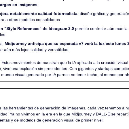
 largos en imágenes
.
jora notablemente calidad fotorrealista
, diseño gráfico y generación
ra a otros modelos consolidados.
n "Style References" de Ideogram 3.0
 permite controlar aún más la 
les.
l, 
Midjourney anticipa que su esperada v7 verá la luz este lunes 
r aún más lejos calidad y versatilidad.
 
Estos movimientos demuestran que la IA aplicada a la creación visual e
io, vive una explosión sin precedentes. Con gigantes y startups compitie
el mundo visual generado por IA parece no tener techo, al menos por ah
 las herramientas de generación de imágenes, cada vez tenemos a nue
dad. Ya no vivimos en la era en la que Midjourney y DALL-E se repartía
ntas y de modelos de generación visual de primer nivel.