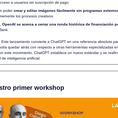
ceso a usuarios sin suscripción de pago.
n poder 
crear y editar imágenes fácilmente sin programas exter
memente los procesos creativos.
, 
OpenAI se acerca a cerrar una ronda histórica de financiación p
tBank.
 
Este lanzamiento convierte a ChatGPT en una referencia absoluta para
solía quedar atrás con respecto a otras herramientas especializadas 
on este movimiento, ChatGPT establece un nuevo estándar y se reafir
e inteligencia artificial.
estro primer workshop