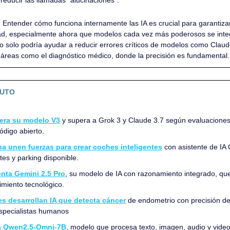
 
Entender cómo funciona internamente las IA es crucial para garantizar s
ad, especialmente ahora que modelos cada vez más poderosos se integ
no solo podría ayudar a reducir errores críticos de modelos como Claud
áreas como el diagnóstico médico, donde la precisión es fundamental.
NUTO
era su modelo V3
 y supera a Grok 3 y Claude 3.7 según evaluaciones
ódigo abierto.
a unen fuerzas para crear coches inteligentes
 con asistente de IA
ntes y parking disponible.
nta Gemini 2.5 Pro
, su modelo de IA con razonamiento integrado, que l
imiento tecnológico.
es desarrollan IA que detecta cáncer
 de endometrio con precisión d
specialistas humanos
za Qwen2.5-Omni-7B
, modelo que procesa texto, imagen, audio y video