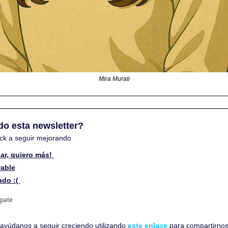
Mira Murati
do esta newsletter? 
ck a seguir mejorando
ar, quiero más! 
rable
do :( 
ipate
, ayúdanos a seguir creciendo utilizando 
este enlace
 para compartirnos