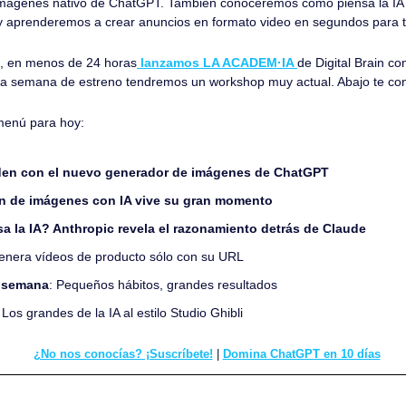
mágenes nativo de ChatGPT. También conoceremos cómo piensa la IA gr
 y aprenderemos a crear anuncios en formato video en segundos para t
, en menos de 24 horas
 lanzamos LA ACADEM·IA 
de Digital Brain
con
ma semana de estreno tendremos un workshop muy actual. Abajo te co
menú para hoy:
den con el nuevo generador de imágenes de ChatGPT
n de imágenes con IA vive su gran momento
 la IA? Anthropic revela el razonamiento detrás de Claude
enera vídeos de producto sólo con su URL
a semana
: Pequeños hábitos, grandes resultados
 
Los grandes de la IA al estilo Studio Ghibli
¿No nos conocías? ¡Suscríbete!
 | 
Domina ChatGPT en 10 días