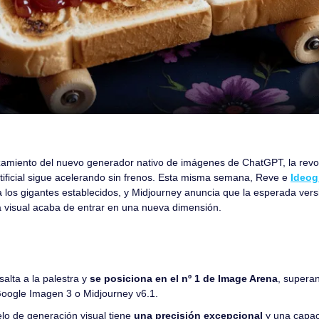
zamiento del nuevo generador nativo de imágenes de ChatGPT, la revolu
artificial sigue acelerando sin frenos. Esta misma semana, Reve e 
Ideog
 los gigantes establecidos, y Midjourney anuncia que la esperada versió
ia visual acaba de entrar en una nueva dimensión.
 salta a la palestra y
 se posiciona en el nº 1 de Image Arena
, supera
ogle Imagen 3 o Midjourney v6.1.
o de generación visual tiene 
una precisión excepcional 
y una capa