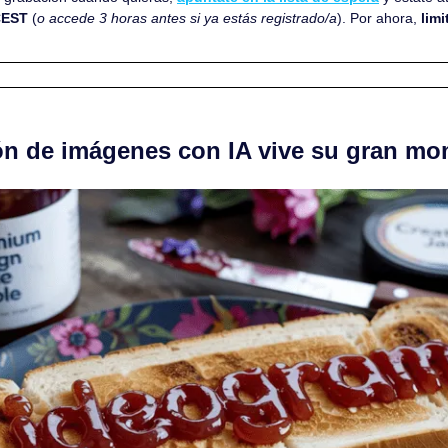
CEST
 (
o accede 3 horas antes si ya estás registrado/a
). Por ahora, 
limi
ón de imágenes con IA vive su gran m