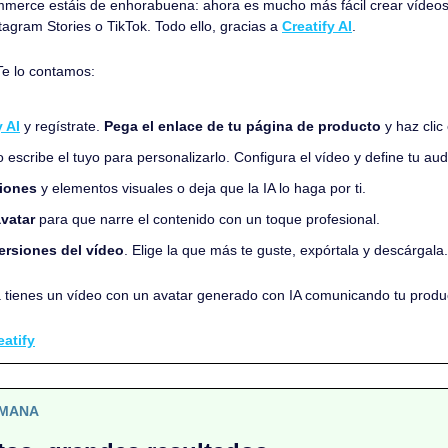
merce estáis de enhorabuena: ahora es mucho más fácil crear vídeos 
agram Stories o TikTok. Todo ello, gracias a 
Creatify AI
.
e lo contamos:
y AI
 y regístrate. 
Pega el enlace de tu página de producto
 y haz cli
o escribe el tuyo para personalizarlo. Configura el vídeo y define tu aud
iones
 y elementos visuales o deja que la IA lo haga por ti.
vatar
 para que narre el contenido con un toque profesional.
ersiones del vídeo
.
Elige la que más te guste, expórtala y descárgala.
 ya tienes un vídeo con un avatar generado con IA comunicando tu produ
eatify
EMANA