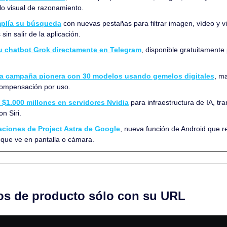
 visual de razonamiento.
mplía su búsqueda
 con nuevas pestañas para filtrar imagen, vídeo y vi
sin salir de la aplicación.
su chatbot Grok directamente en Telegram
, disponible gratuitamente 
a campaña pionera con 30 modelos usando gemelos digitales
, m
compensación por uso.
e $1.000 millones en servidores Nvidia
 para infraestructura de IA, tr
n Siri.
raciones de Project Astra de Google
, nueva función de Android que r
que ve en pantalla o cámara.
os de producto sólo con su URL