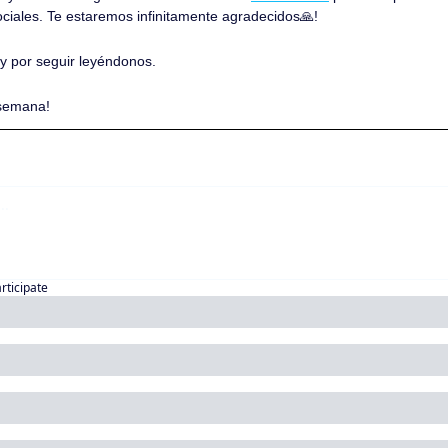
ociales. Te estaremos infinitamente agradecidos
🙏
!
 y por seguir leyéndonos. 
 semana!
articipate