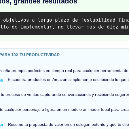
os, grandes resultados
s objetivos a largo plazo de [estabilidad fin
illo de implementar, no llevar más de diez mi
PARA 10X TU PRODUCTIVIDAD
Diseña prompts perfectos en tiempo real para cualquier herramienta de 
ts
 – Encuentra productos en Amazon simplemente escribiendo lo que b
 tu proceso de ventas capturando conversaciones y recibiendo sugeren
te cualquier personaje o figura en un modelo animado. Ideal para crea
or
 – Resume tu propuesta de valor en un eslogan potente y que te difer