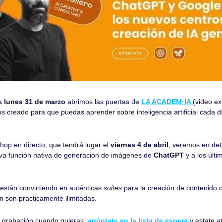
a 
lunes 31 de marzo
 abrimos las puertas de 
LA ACADEM·IA
(video ex
creado para que puedas aprender sobre inteligencia artificial cada dí
op en directo, que tendrá lugar el 
viernes 4 de abril
, veremos en deta
va función nativa de generación de imágenes de
 ChatGPT 
y a los últ
stán convirtiendo en auténticas 
suites
 para la creación de contenido co
n son prácticamente ilimitadas.
la grabación cuando quieras, 
apúntate en la lista de espera
 y estate a