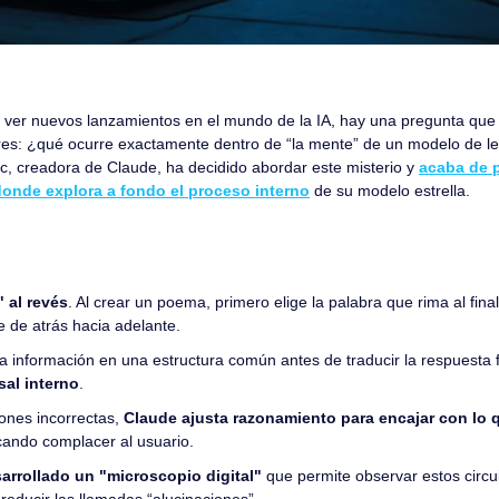
ver nuevos lanzamientos en el mundo de la IA, hay una pregunta que 
dores: ¿qué ocurre exactamente dentro de “la mente” de un modelo de l
c, creadora de Claude, ha decidido abordar este misterio y 
acaba de p
donde explora a fondo el proceso interno
 de su modelo estrella.
 al revés
. Al crear un poema, primero elige la palabra que rima al final
e de atrás hacia adelante.
a información en una estructura común antes de traducir la respuesta fi
sal interno
.
iones incorrectas, 
Claude ajusta razonamiento para encajar con lo q
cando complacer al usuario.
arrollado un "microscopio digital"
 que permite observar estos circui
reducir las llamadas “alucinaciones”.