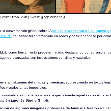
 estilo Studio Ghibli | Fuente: @heyBarsee en X
 la conversación global sobre IA 
con el lanzamiento de su nuevo g
hatGPT
, causando furor inmediato en redes y posicionándose por delant
L-E como herramienta predeterminada, destacando por su sorprendente
ágenes avanzadas con instrucciones sencillas y naturales.
enera imágenes detalladas y precisas
, sobresaliendo en textos legib
ños visuales antes imposibles.
 inundado con imágenes virales, especialmente aquellas con el 
caract
ación japonés Studio Ghibli
.
ización de algunas imágenes polémicas de famosos
 llevaron a OpenA