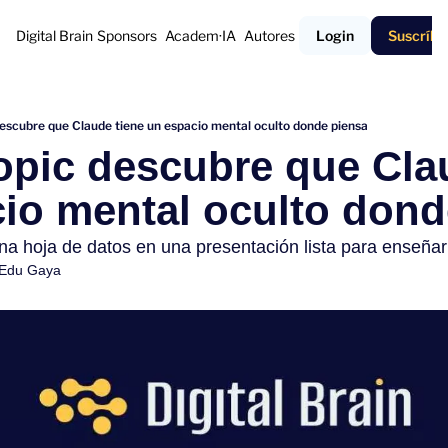
Digital Brain
Sponsors
Academ·IA
Autores
Login
Suscríbe
descubre que Claude tiene un espacio mental oculto donde piensa
opic descubre que Clau
io mental oculto dond
a hoja de datos en una presentación lista para enseñar
Edu Gaya