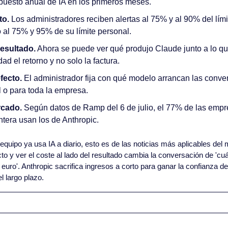
puesto anual de IA en los primeros meses. 
to.
 Los administradores reciben alertas al 75% y al 90% del lími
al 75% y 95% de su límite personal.
resultado.
 Ahora se puede ver qué produjo Claude junto a lo que
ad el retorno y no solo la factura.
fecto.
 El administrador fija con qué modelo arrancan las conver
l o para toda la empresa.
rcado.
 Según datos de Ramp del 6 de julio, el 77% de las empr
tera usan los de Anthropic.
u equipo ya usa IA a diario, esto es de las noticias más aplicables del
to y ver el coste al lado del resultado cambia la conversación de 'cu
uro'. Anthropic sacrifica ingresos a corto para ganar la confianza del
l largo plazo.