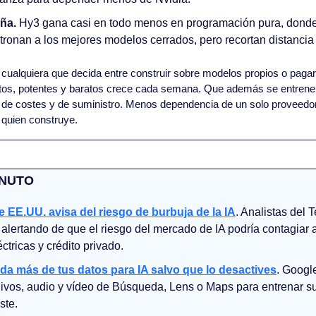
ña.
 Hy3 gana casi en todo menos en programación pura, dond
ronan a los mejores modelos cerrados, pero recortan distancia 
 cualquiera que decida entre construir sobre modelos propios o pagar 
rtos, potentes y baratos crece cada semana. Que además se entrenen
 de costes y de suministro. Menos dependencia de un solo proveedor 
 quien construye.
INUTO
e EE.UU. avisa del riesgo de burbuja de la IA
. Analistas del 
 alertando de que el riesgo del mercado de IA podría contagiar a
ctricas y crédito privado.
da más de tus datos para IA salvo que lo desactives
. Googl
ivos, audio y vídeo de Búsqueda, Lens o Maps para entrenar su
ste.