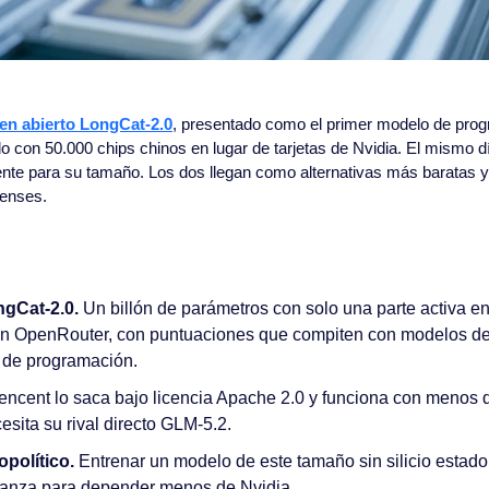
en abierto LongCat-2.0
, presentado como el primer modelo de progr
 con 50.000 chips chinos en lugar de tarjetas de Nvidia. El mismo d
ente para su tamaño. Los dos llegan como alternativas más baratas y 
denses.
ngCat-2.0.
 Un billón de parámetros con solo una parte activa en
en OpenRouter, con puntuaciones que compiten con modelos de 
 de programación.
Tencent lo saca bajo licencia Apache 2.0 y funciona con menos de
sita su rival directo GLM-5.2.
político.
 Entrenar un modelo de este tamaño sin silicio estad
anza para depender menos de Nvidia.