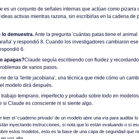
e es un conjunto de señales internas que actúan como pizarra de
deas activas mientras razona, sin escribirlas en la cadena de 
 lo demuestra.
 Ante la pregunta 'cuántas patas tiene el animal q
araña' y respondió 8. Cuando los investigadores cambiaron ese 
respondió 6.
lo apagas?
Claude seguía escribiendo con fluidez y recordando 
problemas de varios pasos.
ene de la 'lente jacobiana', una técnica que mide cómo un cambi
 el modelo dirá después.
 trabajo temprano, imperfecto y probado sobre todo en modelos
 si Claude es consciente ni si siente algo.
r leer el 'cuaderno privado' de un modelo abre una vía para auditar lo
están inyectando instrucciones, si nota que lo están evaluando o si es
bre estos modelos, esto es la base de una capa de seguridad que no
 en voz alta.