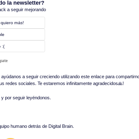
do la newsletter?
ack a seguir mejorando
 quiero más! 
ble
 :(
ipate
in, ayúdanos a seguir creciendo utilizando este enlace para compartirn
 tus redes sociales. Te estaremos infinitamente agradecidos
🙏
!
o y por seguir leyéndonos. 
equipo humano detrás de Digital Brain.