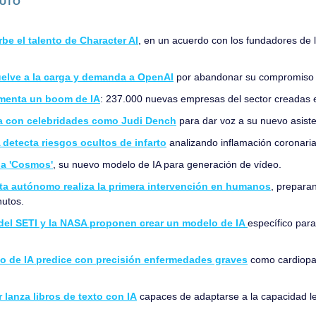
NUTO
be el talento de Character AI
, en un acuerdo con los fundadores de l
elve a la carga y demanda a OpenAI
 por abandonar su compromiso c
menta un boom de IA
: 237.000 nuevas empresas del sector creadas 
a con celebridades como Judi Dench
 para dar voz a su nuevo asiste
 detecta riesgos ocultos de infarto
 analizando inflamación coronari
na 'Cosmos'
, su nuevo modelo de IA para generación de vídeo.
ta autónomo realiza la primera intervención en humanos
, prepara
nutos.
el SETI y la NASA proponen crear un modelo de IA 
específico par
 de IA predice con precisión enfermedades graves
 como cardiopat
 lanza libros de texto con IA
 capaces de adaptarse a la capacidad le