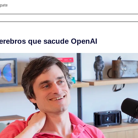
ipate
cerebros que sacude OpenAI