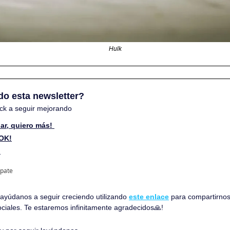
Hulk
do esta newsletter? 
ck a seguir mejorando
ar, quiero más! 
 OK!
 
ipate
, ayúdanos a seguir creciendo utilizando 
este enlace
 para compartirnos
ociales. Te estaremos infinitamente agradecidos
🙏
!