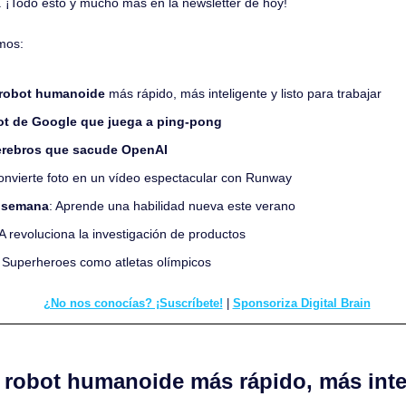
o. ¡Todo esto y mucho más en la newsletter de hoy!
mos:
l robot humanoide
 más rápido, más inteligente y listo para trabajar
ot de Google que juega a ping-pong
erebros que sacude OpenAI
onvierte foto en un vídeo espectacular con Runway
a semana
: Aprende una habilidad nueva este verano
IA revoluciona la investigación de productos
 
Superheroes como atletas olímpicos
¿No nos conocías? ¡Suscríbete!
 | 
Sponsoriza Digital Brain
l robot humanoide más rápido, más inteli