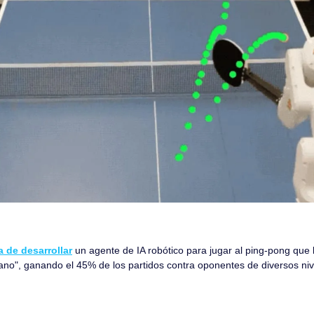
 de desarrollar
 un agente de IA robótico para jugar al ping-pong que l
ano", ganando el 45% de los partidos contra oponentes de diversos niv