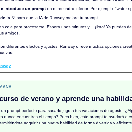
 e introduce un prompt
 en el recuadro inferior. Por ejemplo: “water s
de la 
💡
 para que la IA de Runway mejore tu prompt.
 en cola para procesarse. Espera unos minutos y… ¡listo! Ya puedes des
tus amigos.
on diferentes efectos y ajustes. Runway ofrece muchas opciones creati
nuevas.
unway
EMANA
-curso de verano y aprende una habilid
un prompt perfecto para sacarle jugo a tus vacaciones de agosto. ¿Al
o nunca encuentras el tiempo? Pues bien, este prompt te ayudará a cr
rmitiéndote adquirir una nueva habilidad de forma divertida y eficiente 