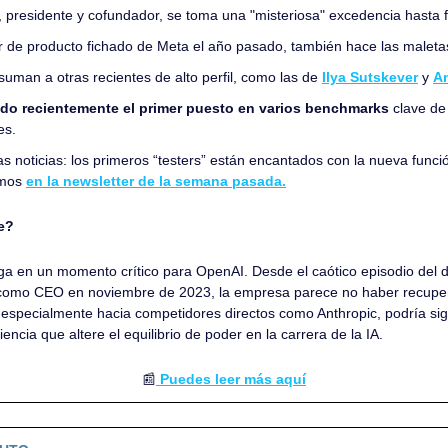
, presidente y cofundador, se toma una "misteriosa" excedencia hasta f
er de producto fichado de Meta el año pasado, también hace las maleta
suman a otras recientes de alto perfil, como las de 
Ilya Sutskever
 y 
An
ido recientemente el primer puesto en varios benchmarks
 clave de
es.
s noticias: los primeros “testers” están encantados con la nueva funci
mos 
en la newsletter de la semana pasada.
e?
ega en un momento crítico para OpenAI. Desde el caótico episodio del de
como CEO en noviembre de 2023, la empresa parece no haber recuperad
, especialmente hacia competidores directos como Anthropic, podría sign
ncia que altere el equilibrio de poder en la carrera de la IA.
📰
 Puedes leer más aquí