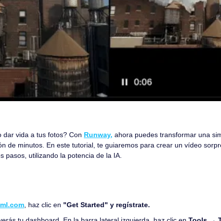
 dar vida a tus fotos? Con 
Runway,
 ahora puedes transformar una sim
n de minutos. En este tutorial, te guiaremos para crear un vídeo sorpr
 pasos, utilizando la potencia de la IA.
ml.com
, haz clic en
 "Get Started" y regístrate.
erás tu dashboard. En la barra lateral izquierda, haz clic en 
Tools → T