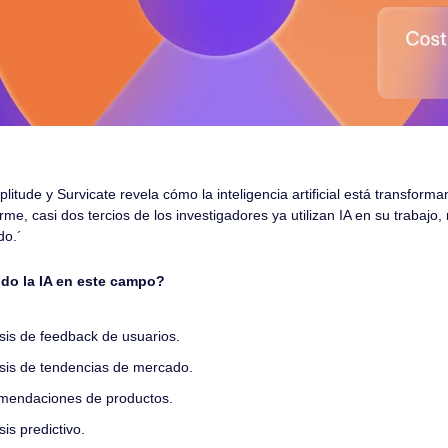
tude y Survicate revela cómo la inteligencia artificial está transforman
me, casi dos tercios de los investigadores ya utilizan IA en su trabajo, 
do.´
do la IA en este campo?
sis de feedback de usuarios.
sis de tendencias de mercado.
mendaciones de productos.
is predictivo.