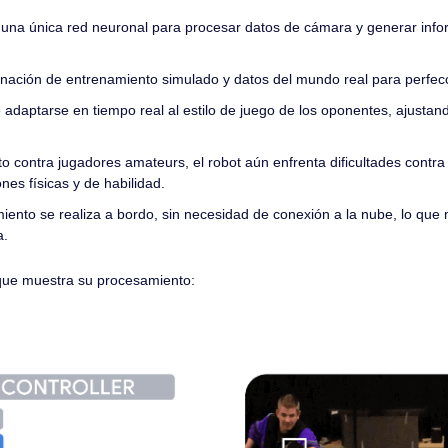
za una única red neuronal para procesar datos de cámara y generar info
inación de entrenamiento simulado y datos del mundo real para perfecc
adaptarse en tiempo real al estilo de juego de los oponentes, ajustand
to contra jugadores amateurs, el robot aún enfrenta dificultades contr
ones físicas y de habilidad.
ento se realiza a bordo, sin necesidad de conexión a la nube, lo que m
a.
que muestra su procesamiento: