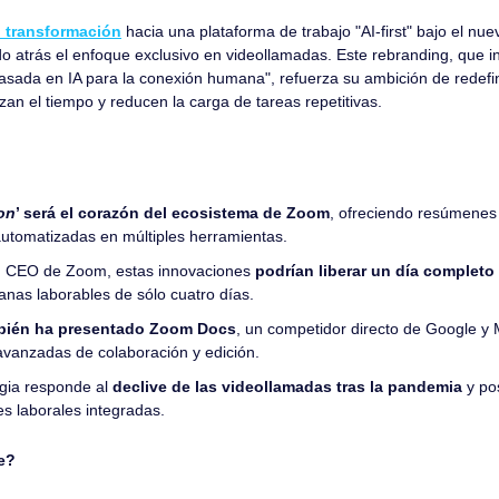
 transformación
 hacia una plataforma de trabajo "AI-first" bajo el n
atrás el enfoque exclusivo en videollamadas. Este rebranding, que incl
asada en IA para la conexión humana", refuerza su ambición de redefin
an el tiempo y reducen la carga de tareas repetitivas.
on
’ será el corazón del ecosistema de Zoom
, ofreciendo resúmenes 
utomatizadas en múltiples herramientas.
, CEO de Zoom, estas innovaciones 
podrían liberar un día completo
nas laborables de sólo cuatro días.
bién ha presentado Zoom Docs
, un competidor directo de Google y M
avanzadas de colaboración y edición.
gia responde al 
declive de las videollamadas tras la pandemia
 y p
es laborales integradas.
e?