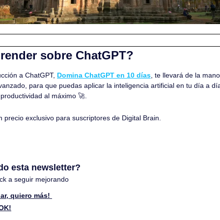
prender sobre ChatGPT?
ucción a ChatGPT, 
Domina ChatGPT en 10 días
,
 te llevará de la man
anzado, para que puedas aplicar la inteligencia artificial en tu día a dí
 productividad al máximo 
🚀
.
n precio exclusivo para suscriptores de Digital Brain.
do esta newsletter? 
ck a seguir mejorando
ar, quiero más! 
 OK!
 