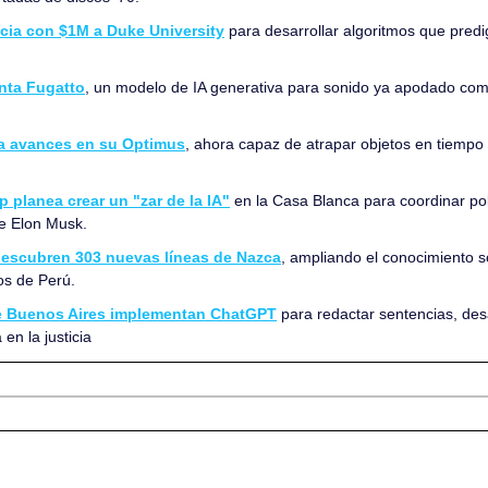
cia con $1M a Duke University
 para desarrollar algoritmos que predi
nta Fugatto
, un modelo de IA generativa para sonido ya apodado como 
a avances en su Optimus
, ahora capaz de atrapar objetos en tiempo 
 planea crear un "zar de la IA"
 en la Casa Blanca para coordinar polí
e Elon Musk.
descubren 303 nuevas líneas de Nazca
, ampliando el conocimiento so
os de Perú.
e Buenos Aires implementan ChatGPT
 para redactar sentencias, de
 en la justicia