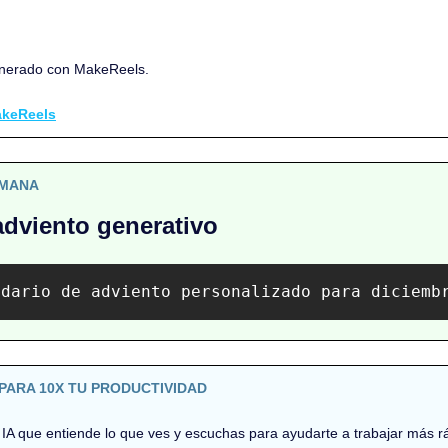
nerado con MakeReels.
keReels
EMANA
adviento generativo
ndario de adviento personalizado para diciemb
PARA 10X TU PRODUCTIVIDAD
e IA que entiende lo que ves y escuchas para ayudarte a trabajar más r