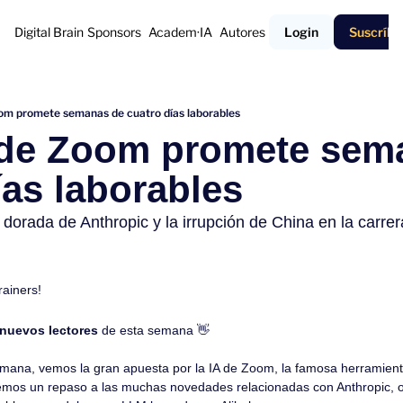
Digital Brain
Sponsors
Academ·IA
Autores
Login
Suscríbe
oom promete semanas de cuatro días laborables
 de Zoom promete sema
́as laborables
rada de Anthropic y la irrupción de China en la carrera
rainers!
 nuevos lectores
 de esta semana 
👋
emana, vemos la gran apuesta por la IA de Zoom, la famosa herramienta
mos un repaso a las muchas novedades relacionadas con Anthropic, o