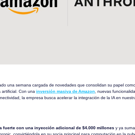
ado una semana cargada de novedades que consolidan su papel como u
 artificial. Con una 
inversión masiva de Amazon
, nuevas funcionalid
ectividad, la empresa busca acelerar la integración de la IA en nuestra
fuerte con una inyección adicional de $4.000 millones
 y ya suma
hropic, convirtiéndola en su socia principal para computación en la nub