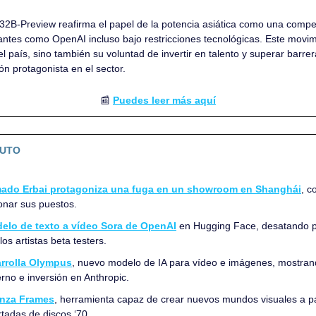
2B-Preview reafirma el papel de la potencia asiática como una competi
antes como OpenAI incluso bajo restricciones tecnológicas. Este movimi
 país, sino también su voluntad de invertir en talento y superar barrera
ón protagonista en el sector.
📰
Puedes leer más aquí
NUTO
mado Erbai protagoniza una fuga en un showroom en Shanghái
, c
nar sus puestos. 
odelo de texto a vídeo Sora de OpenAI
 en Hugging Face, desatando po
s artistas beta testers.
rrolla Olympus
, nuevo modelo de IA para vídeo e imágenes, mostrand
erno e inversión en Anthropic.
anza Frames
, herramienta capaz de crear nuevos mundos visuales a par
tadas de discos ‘70. 