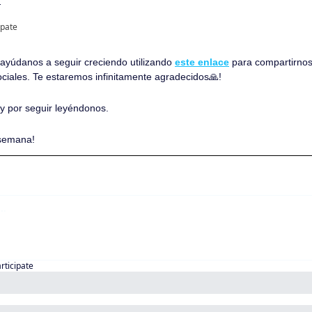
ipate
, ayúdanos a seguir creciendo utilizando 
este enlace
 para compartirnos
ociales. Te estaremos infinitamente agradecidos
🙏
!
 y por seguir leyéndonos. 
 semana!
articipate