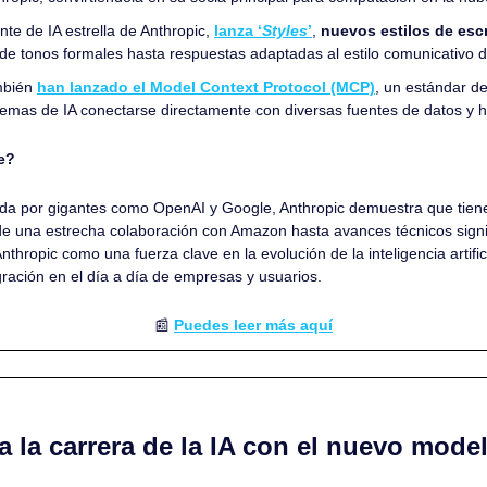
ente de IA estrella de Anthropic, 
lanza ‘
Styles
’
, 
de tonos formales hasta respuestas adaptadas al estilo comunicativo d
bién 
han lanzado el Model Context Protocol (MCP)
, un estándar de
stemas de IA conectarse directamente con diversas fuentes de datos y 
e?
da por gigantes como OpenAI y Google, Anthropic demuestra que tiene
e una estrecha colaboración con Amazon hasta avances técnicos signifi
Anthropic como una fuerza clave en la evolución de la inteligencia artific
ración en el día a día de empresas y usuarios.
📰
Puedes leer más aquí
a la carrera de la IA con el nuevo mode