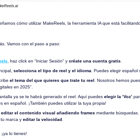
keReels.ai
ñamos cómo utilizar MakeReels, la herramienta IA que está facilitando
rás. Vamos con el paso a paso:
els
, haz click en “Iniciar Sesión” y 
créate una cuenta gratis
.
ncipal, 
selecciona el tipo de reel y el idioma
. Puedes elegir español 
ribe 
el tema del que quieres que trate tu reel
. Nosotros hemos puest
itales en 2025”.
antalla ya se te habrá generado el reel. Aquí puedes 
elegir la ‘Voz’
 par
s en español. ¡También puedes utilizar la tuya propia! 
 
editar el contenido visual añadiendo frames
 tu marca y 
editar la velocidad
.
¡ya lo tienes!