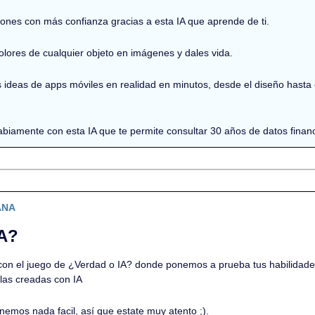
ones con más confianza gracias a esta IA que aprende de ti.
lores de cualquier objeto en imágenes y dales vida.
s ideas de apps móviles en realidad en minutos, desde el diseño hasta 
sabiamente con esta IA que te permite consultar 30 años de datos fina
ANA
IA?
n el juego de ¿Verdad o IA? donde ponemos a prueba tus habilidades 
las creadas con IA
emos nada facil, así que estate muy atento ;).