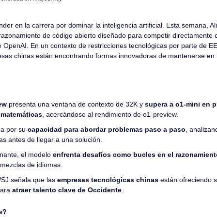
der en la carrera por dominar la inteligencia artificial. Esta semana, Al
razonamiento de código abierto diseñado para competir directamente con
e OpenAI. En un contexto de restricciones tecnológicas por parte de EE
sas chinas están encontrando formas innovadoras de mantenerse en l
ew
 presenta una ventana de contexto de 32K y 
supera a o1-mini en p
 matemáticas
, acercándose al rendimiento de o1-preview.
a por su 
capacidad para abordar problemas paso a paso
, analizan
as antes de llegar a una solución.
nante, el modelo 
enfrenta desafíos como bucles en el razonamient
 mezclas de idiomas.
SJ señala que las 
empresas tecnológicas chinas
 están ofreciendo s
ara 
atraer talento clave de Occidente
.
e?