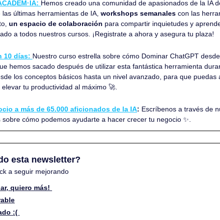
 ACADEM·IA: 
 las últimas herramientas de IA, 
workshops semanales
 con las herr
o, 
un espacio de colaboración 
para compartir inquietudes y aprender
ado a todos nuestros cursos. ¡Registrate a ahora y asegura tu plaza!
 10 días: 
Nuestro curso estrella sobre cómo Dominar ChatGPT desde
ue hemos sacado después de utilizar esta fantástica herramienta durant
sde los conceptos básicos hasta un nivel avanzado, para que puedas apl
a y elevar tu productividad al máximo 
🚀
.
cio a más de 65.000 aficionados de la IA
:
 Escríbenos a través de n
s sobre cómo podemos ayudarte a hacer crecer tu negocio 
✨
.
do esta newsletter? 
ck a seguir mejorando
ar, quiero más! 
rable
do :( 