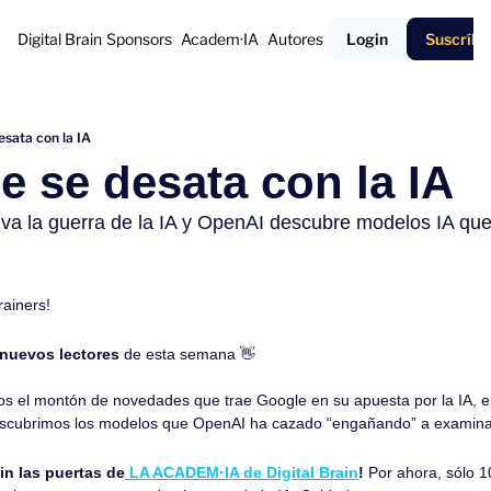
Digital Brain
Sponsors
Academ·IA
Autores
Login
Suscríbe
esata con la IA
e se desata con la IA 
va la guerra de la IA y OpenAI descubre modelos IA que
rainers!
 nuevos lectores
 de esta semana 
👋
 el montón de novedades que trae Google en su apuesta por la IA, el 
descubrimos los modelos que OpenAI ha cazado “engañando” a examin
in las puertas de
 LA ACADEM·IA de Digital Brain
!
 Por ahora, sólo 