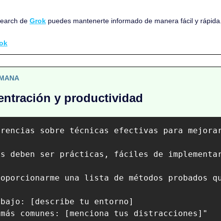
Search de 
Grok
 puedes mantenerte informado de manera fácil y rápida
ok
EMANA
entración y productividad
rencias sobre técnicas efectivas para mejorar
s deben ser prácticas, fáciles de implementar
roporcionarme una lista de métodos probados qu
bajo: [describe tu entorno]  
