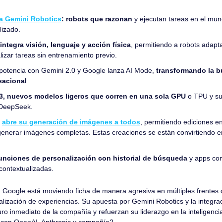
a Gemini Robotics
: robots que razonan
 y ejecutan tareas en el mun
lizado. 
integra visión, lenguaje y acción física
, permitiendo a robots adapta
lizar tareas sin entrenamiento previo.
potencia con Gemini 2.0 y Google lanza AI Mode, 
transformando la b
sacional
.
, nuevos modelos ligeros que corren en una sola GPU
 o TPU y su
 DeepSeek.
 
abre su generación de imágenes a todos
, permitiendo ediciones en
enerar imágenes completas. Estas creaciones se están convirtiendo e
unciones de personalización con historial de búsqueda
 y apps co
contextualizadas.
 
Google está moviendo ficha de manera agresiva en múltiples frentes de
alización de experiencias. Su apuesta por Gemini Robotics y la integraci
o inmediato de la compañía y refuerzan su liderazgo en la inteligencia a
r con OpenAI, Anthropic y compañía?