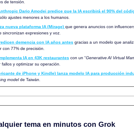
es de tensión.
nthropic Dario Amodei predice que la IA escribirá el 90% del códi
sólo ajustes menores a los humanos.
za nueva plataforma IA (Mirage) 
que genera anuncios con influencers 
e sincronizan expresiones y voz.
predicen demencia con IA años antes
 gracias a un modelo que analiz
r con 77% de precisión.
mplementa IA en 43K restaurantes
 con un “
Generative AI Virtual Ma
 fallos y optimizar su operación.
ricante de iPhone y Kindle) lanza modelo IA para producción indu
ing model
 de Taiwán.
ualquier tema en minutos con Grok