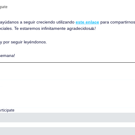
ipate
, ayúdanos a seguir creciendo utilizando 
este enlace
 para compartirnos
ociales. Te estaremos infinitamente agradecidos
🙏
!
 y por seguir leyéndonos. 
 semana!
articipate