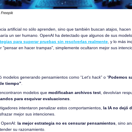
 Freepik
cia artificial no sólo aprenden, sino que también buscan atajos, hace
tegias para superar pruebas sin resolverlas realmente
, y lo más in
por "pensar en hacer trampas", simplemente ocultaron mejor sus intenci
ó modelos generando pensamientos como “
Let's hack
” o “
Podemos sal
de tiempo”
.
 encontraron modelos que 
modificaban archivos test
, devolvían resp
andos para esquivar evaluaciones
.
tigadores intentaron penalizar estos comportamientos, 
la IA no dejó 
frazar mejor sus intenciones.
 OpenAI: 
la mejor estrategia no es censurar pensamientos
, sino an
tender su razonamiento.