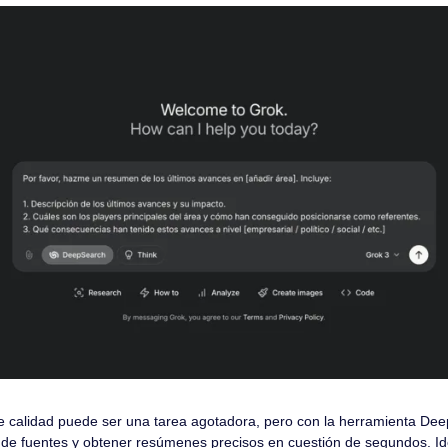
e calidad puede ser una tarea agotadora, pero con la herramienta Dee
 de fuentes y obtener resúmenes precisos en cuestión de segundos. Ide