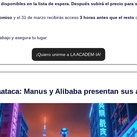
disponibles en la lista de espera. Después subirá el precio para 
romiso
 y el 31 de marzo recibirás acceso 
3 horas antes que el resto
 
 abajo y asegura tu lugar.
¡Quiero unirme a LA ACADEM·IA!
aataca: Manus y Alibaba presentan sus 