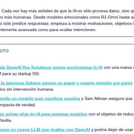
 
Cada vez hay más señales de que la IA no sólo procesa datos, sino que
nes más humanas. Desde modelos emocionales como R1-Omni hasta ag
a no sólo predice respuestas: empieza a mostrar motivaciones, objetivos 
ientemente avanzada como para ocultar intenciones.
NUTO
 de OpenAI Ilya Sutskever quiere revolucionar la IA
 con una nueva v
para su startup SSI.
 la japonesa Sakana genera un 
paper
 y supera revisión por pares
fico sin intervención humana.
rolla un modelo para escritura creativa
 y Sam Altman asegura que e
 impacta de verdad.
su primer chip de IA para entrenar modelos
 con el objetivo de reduci
Nvidia.
trena un nuevo LLM que rivaliza con OpenAI
 y podría dejar de usar