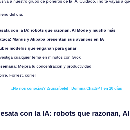
iva a nuestro grupo de pioneros de la IA. Cuidado, ¡no te vayas a que
menú del día:
sata con la IA: robots que razonan, AI Mode y mucho más
ataca: Manus y Alibaba presentan sus avances en IA
ubre modelos que engañan para ganar
nvestiga cualquier tema en minutos con Grok
a semana
: Mejora tu concentración y productividad
orre, Forrest, corre!
¿No nos conocías? ¡Suscríbete!
 | 
Domina ChatGPT en 10 días
desata con la IA: robots que razonan, A