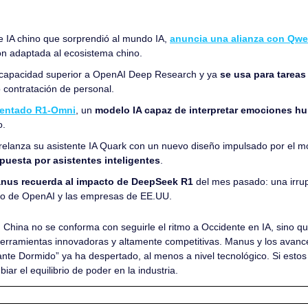
te IA chino que sorprendió al mundo IA, 
anuncia una alianza con Qwe
ión adaptada al ecosistema chino.
capacidad superior a OpenAI Deep Research y ya 
se usa para tareas
 o contratación de personal.
sentado R1-Omni
, un 
modelo IA capaz de interpretar emociones h
o.
puesta por asistentes inteligentes
.
us recuerda al impacto de DeepSeek R1
 del mes pasado: una irrup
nio de OpenAI y las empresas de EE.UU.
 
China no se conforma con seguirle el ritmo a Occidente en IA, sino qu
erramientas innovadoras y altamente competitivas. Manus y los avance
nte Dormido” ya ha despertado, al menos a nivel tecnológico. Si estos
ar el equilibrio de poder en la industria.