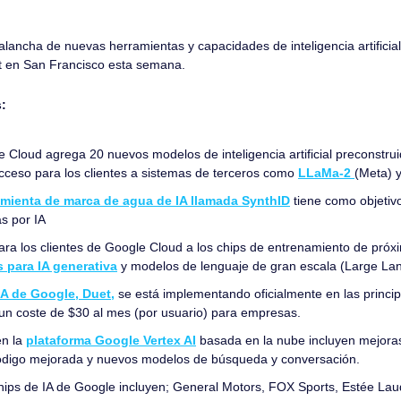
ancha de nuevas herramientas y capacidades de inteligencia artificial en
t en San Francisco esta semana.
s:
e Cloud agrega 20 nuevos modelos de inteligencia artificial preconstru
ceso para los clientes a sistemas de terceros como 
LLaMa-2 
(Meta) y
amienta de marca de agua de IA llamada SynthID
 tiene como objetivo
s por IA
ara los clientes de Google Cloud a los chips de entrenamiento de pró
 para IA generativa
 y modelos de lenguaje de gran escala (Large La
IA de Google, Duet,
 se está implementando oficialmente en las princip
n coste de $30 al mes (por usuario) para empresas.
n la 
plataforma Google Vertex AI
 basada en la nube incluyen mejora
ódigo mejorada y nuevos modelos de búsqueda y conversación.
ips de IA de Google incluyen; General Motors, FOX Sports, Estée Laud