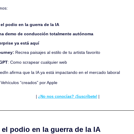
mos:
el podio en la guerra de la IA
na demo de conducción totalmente autónoma
rprise ya está aquí
ourney: 
Recrea paisajes al estilo de tu artista favorito
tGPT
: Como scrapear cualquier web
edIn afirma que la IA ya está impactando en el mercado laboral 
 Vehículos “creados” por Apple
 | 
¿No nos conocías? ¡Suscríbete!
 |
el podio en la guerra de la IA