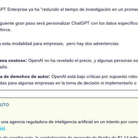
T Enterprise ya ha "reducido el tiempo de investigación en un promed
iguiente gran paso será personalizar ChatGPT con los datos específico
force. 
 esta modalidad para empresas,  pero hay dos advertencias:
sea costoso:
 OpenAI no ha revelado el precio, y algunas personas e
año. 
a de derechos de autor: 
OpenAI está bajo críticas por supuesto robo c
das para algunas empresas en la toma de decisión si implementarlo o 
NUTO
na agencia reguladora de inteligencia artificial en un intento por conver
ás)
 de escribir esto, la capitalización de mercado de Nvidia de $1,14 trill