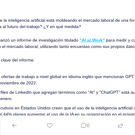
 la inteligencia artificial está moldeando el mercado laboral de una fo
al futuro del trabajo? ¿Y en qué medida?
anzó un informe de investigación titulado 
"AI at Work"
 para medir y cu
l en el mercado laboral, utilizando tanto encuestas como sus propios dato
 clave del informe:
 ofertas de trabajo a nivel global en idioma inglés que mencionan GP
noviembre de 2022.
files de LinkedIn que agregan términos como "AI" y "ChatGPT" está 
enero.
cutivos en Estados Unidos creen que el uso de la inteligencia artificial 
 el 44% planea aumentar el uso de la IA en su organización en el próxi
 las personas compartió que estaría cómodo utilizando la IA para tarea
0
ría también dijo que estaría cómodo usándola para trabajos analíticos 