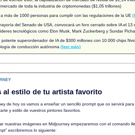
 mercado de toda la industria de criptomonedas ($1,05 trillones)
 a más de 1000 personas para cumplir con las regulaciones de la UE 
(
a mayoría del Senado de USA, convocará un foro cerrado sobre IA el 13 d
 líderes tecnológicos como Elon Musk, Mark Zuckerberg y Sundar Picha
n potente superordenador de IA de $300 millones con 10.000 chips Nvidia
ología de conducción autónoma 
(leer más)
URNEY
al estilo de tu artista favorito
rney de hoy os vamos a enseñar un sencillo prompt que os servirá para 
 arte y estilo de vuestros pintores favoritos.
ar nuestras imágenes en Midjourney empezaremos con el comando 
/
pt” escribiremos lo siguiente: