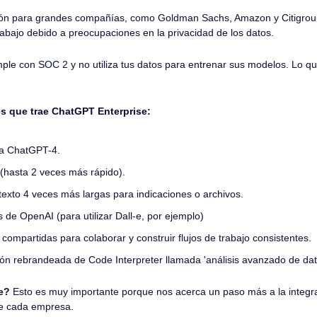
ción para grandes compañías, como Goldman Sachs, Amazon y Citigroup,
abajo debido a preocupaciones en la privacidad de los datos.
le con SOC 2 y no utiliza tus datos para entrenar sus modelos. Lo q
 que trae ChatGPT Enterprise:
 a ChatGPT-4.
(hasta 2 veces más rápido).
exto 4 veces más largas para indicaciones o archivos.
s de OpenAI (para utilizar Dall-e, por ejemplo)
t compartidas para colaborar y construir flujos de trabajo consistentes.
ión rebrandeada de Code Interpreter llamada 'análisis avanzado de dat
e?
 Esto es muy importante porque nos acerca un paso más a la integrac
de cada empresa. 