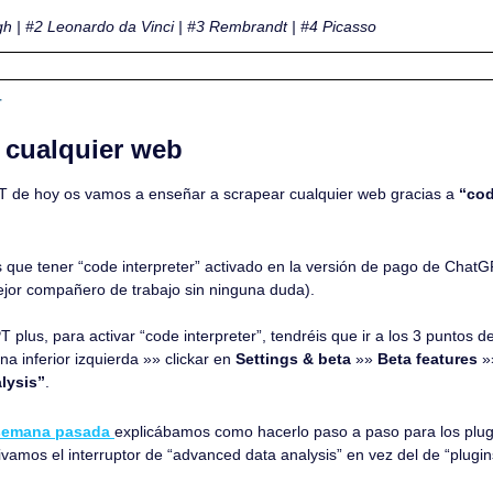
 | #2 Leonardo da Vinci | #3 Rembrandt | #4 Picasso 
T
 cualquier web
PT de hoy os vamos a enseñar a scrapear cualquier web gracias a 
“cod
 que tener “code interpreter” activado en la versión de pago de ChatGP
ejor compañero de trabajo sin ninguna duda). 
lus, para activar “code interpreter”, tendréis que ir a los 3 puntos de 
na inferior izquierda »» clickar en 
Settings & beta
 »» 
Beta features
 »
lysis”
. 
 semana pasada 
explicábamos como hacerlo paso a paso para los plugi
amos el interruptor de “advanced data analysis” en vez del de “plugin