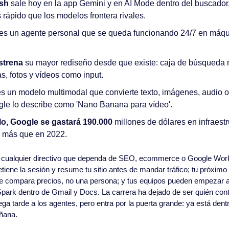
ash
 sale hoy en la app Gemini y en AI Mode dentro del buscador
rápido que los modelos frontera rivales.
es un agente personal que se queda funcionando 24/7 en máquin
strena
 su mayor rediseño desde que existe: caja de búsqueda 
s, fotos y vídeos como input.
es un modelo multimodal que convierte texto, imágenes, audio o 
le lo describe como 'Nano Banana para vídeo'. 
lo, Google se gastará 190.000
 millones de dólares en infraestr
s más que en 2022. 
 cualquier directivo que dependa de SEO, ecommerce o Google Work
etiene la sesión y resume tu sitio antes de mandar tráfico; tu próximo
e compara precios, no una persona; y tus equipos pueden empezar a 
Spark dentro de Gmail y Docs. La carrera ha dejado de ser quién cont
ega tarde a los agentes, pero entra por la puerta grande: ya está dent
ñana.