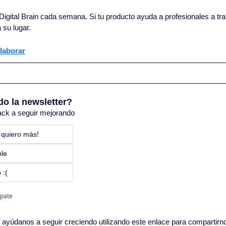
igital Brain cada semana. Si tu producto ayuda a profesionales a trab
 su lugar.
laborar
do la newsletter?
ack a seguir mejorando
 quiero más! 
ble
 :(
ipate
in, ayúdanos a seguir creciendo utilizando este enlace para compartirn