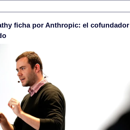
athy ficha por Anthropic: el cofundador
do