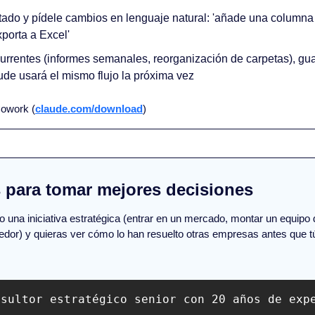
tado y pídele cambios en lenguaje natural: 'añade una columna c
xporta a Excel'
currentes (informes semanales, reorganización de carpetas), gu
ude usará el mismo flujo la próxima vez
Cowork (
claude.com/download
)
s para tomar mejores decisiones
una iniciativa estratégica (entrar en un mercado, montar un equipo d
edor) y quieras ver cómo lo han resuelto otras empresas antes que tú
nsultor estratégico senior con 20 años de expe