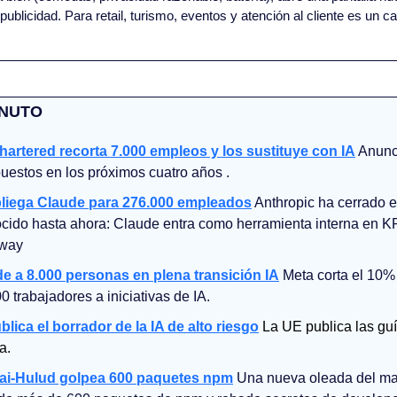
publicidad. Para retail, turismo, eventos y atención al cliente es un c
INUTO
artered recorta 7.000 empleos y los sustituye con IA
 Anunc
uestos en los próximos cuatro años .
iega Claude para 276.000 empleados
 Anthropic ha cerrado e
ocido hasta ahora: Claude entra como herramienta interna en K
eway
e a 8.000 personas en plena transición IA
 Meta corta el 10% d
0 trabajadores a iniciativas de IA.
lica el borrador de la IA de alto riesgo
La UE publica las guía
a.
ai-Hulud golpea 600 paquetes npm
 Una nueva oleada del ma