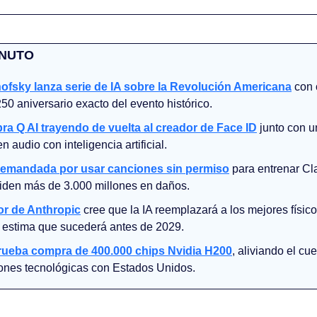
INUTO
ofsky lanza serie de IA sobre la Revolución Americana
 con 
50 aniversario exacto del evento histórico.
a Q AI trayendo de vuelta al creador de Face ID
 junto con un
 audio con inteligencia artificial.
demandada por usar canciones sin permiso
 para entrenar Cla
piden más de 3.000 millones en daños.
or de Anthropic
cree que la IA reemplazará a los mejores físico
 estima que sucederá antes de 2029.
rueba compra de 400.000 chips Nvidia H200
, aliviando el cue
ones tecnológicas con Estados Unidos.