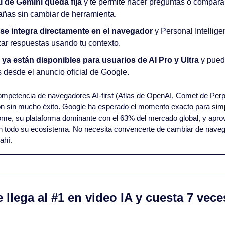
al de Gemini queda fija
 y te permite hacer preguntas o compara
tañas sin cambiar de herramienta.
e integra directamente en el navegador
 y Personal Intellige
zar respuestas usando tu contexto.
ya están disponibles para usuarios de AI Pro y Ultra
 y pued
 desde el anuncio oficial de Google.
ompetencia de navegadores AI-first (Atlas de OpenAI, Comet de Perple
ión sin mucho éxito. Google ha esperado el momento exacto para sim
ome, su plataforma dominante con el 63% del mercado global, y aprov
n todo su ecosistema. No necesita convencerte de cambiar de navegad
ahí.
 llega al #1 en video IA y cuesta 7 vec