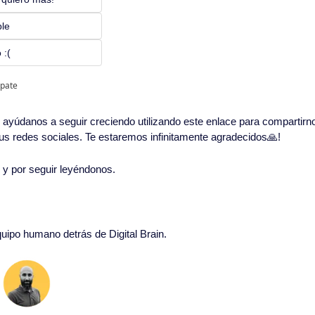
ble
 :(
ipate
in, ayúdanos a seguir creciendo utilizando este enlace para compartirn
 tus redes sociales. Te estaremos infinitamente agradecidos
🙏
!
o y por seguir leyéndonos. 
quipo humano detrás de Digital Brain.