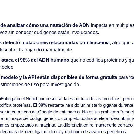
ede analizar cómo una mutación de ADN
 impacta en múltiple
 vez sin conocer qué genes están involucrados.
s detectó mutaciones relacionadas con leucemia
, algo que a
 descubrir trabajando manualmente.
ataca el 98% del ADN humano
 que no codifica proteínas y qu
onocido.
modelo y la API están disponibles de forma gratuita 
para to
restricciones de uso para investigación.
aFold ganó el Nobel por descifrar la estructura de las proteínas, pero 
fica proteínas. El 98% restante ha sido un misterio gigante durante
r intento serio de Google de entenderlo. No es un problema "resuelt
 a un mapa del código genético completo podría acelerar descubrimi
mos empezando a imaginar. La diferencia entre mantenerlo cerrado y 
e décadas de investigación lenta y un boom de avances genéticos.