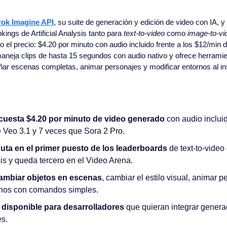
ok Imagine API
, su suite de generación y edición de video con IA, y h
kings de Artificial Analysis tanto para 
text-to-video
 como 
image-to-vi
no el precio: $4.20 por minuto con audio incluido frente a los $12/min 
aneja clips de hasta 15 segundos con audio nativo y ofrece herramien
ñar escenas completas, animar personajes y modificar entornos al in
cuesta $4.20 por minuto de video generado
 con audio inclui
 Veo 3.1 y 7 veces que Sora 2 Pro.
uta en el primer puesto de los leaderboards
 de text-to-video
ysis y queda tercero en el Video Arena.
cambiar objetos en escenas
, cambiar el estilo visual, animar p
rnos con comandos simples.
 disponible para desarrolladores 
que quieran integrar genera
es.