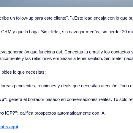
cribe un follow-up para este cliente". "¿Este lead encaja con lo que 
u CRM y que lo haga. Sin clicks, sin navegar menús, sin perder 20 mi
a generación que funciona así. Conectas tu email y los contactos se
áticamente y las relaciones empiezan a tener sentido. Sin meter nad
 pides lo que necesitas:
 tareas pendientes, reuniones y deals que necesitan atención. Todo e
up":
 genera el borrador basado en conversaciones reales. Tú solo re
ro ICP?":
 califica prospectos automáticamente con IA.
atis aquí