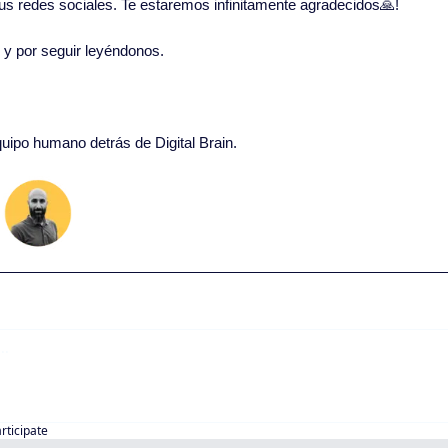
 tus redes sociales. Te estaremos infinitamente agradecidos
🙏
!
o y por seguir leyéndonos. 
quipo humano detrás de Digital Brain.
articipate