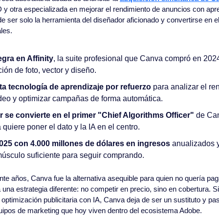
 y otra especializada en mejorar el rendimiento de anuncios con apren
 de ser solo la herramienta del diseñador aficionado y convertirse en e
les.
egra en Affinity
, la suite profesional que Canva compró en 202
ción de foto, vector y diseño.
a tecnología de aprendizaje por refuerzo 
para analizar el re
deo y optimizar campañas de forma automática.
se convierte en el primer "Chief Algorithms Officer"
 de Can
quiere poner el dato y la IA en el centro.
025 con 4.000 millones de dólares en ingresos
 anualizados y
músculo suficiente para seguir comprando.
nte años, Canva fue la alternativa asequible para quien no quería pag
 una estrategia diferente: no competir en precio, sino en cobertura. Si 
optimización publicitaria con IA, Canva deja de ser un sustituto y pas
quipos de marketing que hoy viven dentro del ecosistema Adobe.