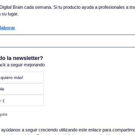
igital Brain cada semana. Si tu producto ayuda a profesionales a trab
 su lugar.
laborar
do la newsletter?
ack a seguir mejorando
 quiero más! 
ble
 :(
ipate
in, ayúdanos a seguir creciendo utilizando este enlace para compartirn