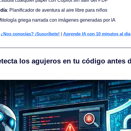
Estudia cualquier paper con Copilot sin salir del PDF
 día
: Planificador de aventura al aire libre para niños
Mitología griega narrada con imágenes generadas por IA
¿Nos conocías? ¡Suscríbete!
 | 
Aprende IA con 10 minutos al día
tecta los agujeros en tu código antes d