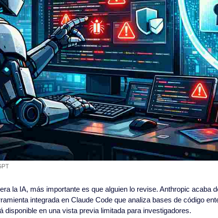
GPT
a la IA, más importante es que alguien lo revise. Anthropic acaba d
rramienta integrada en Claude Code que analiza bases de código ent
á disponible en una vista previa limitada para investigadores.