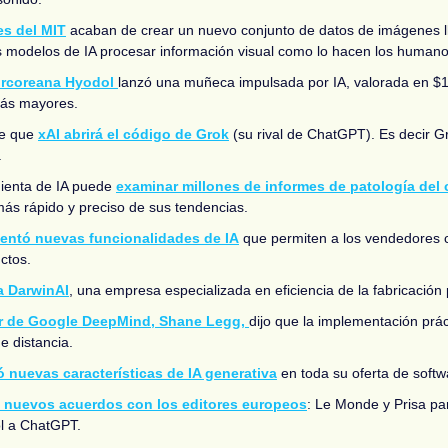
es del MIT
 acaban de crear un nuevo conjunto de datos de imágenes 
s modelos de IA procesar información visual como lo hacen los humano
urcoreana Hyodol 
lanzó una muñeca impulsada por IA, valorada en $1.8
más mayores.
e que 
xAI abrirá el código de Grok
 (su rival de ChatGPT). Es decir G
.
ienta de IA puede 
examinar millones de informes de patología del 
ás rápido y preciso de sus tendencias.
entó nuevas funcionalidades de IA
 que permiten a los vendedores 
ctos.
a DarwinAI
, una empresa especializada en eficiencia de la fabricación
r de Google DeepMind, Shane Legg, 
dijo que la implementación prác
e distancia. 
ó nuevas características de IA generativa
 en toda su oferta de softw
 nuevos acuerdos con los editores europeos
: Le Monde y Prisa par
l a ChatGPT.