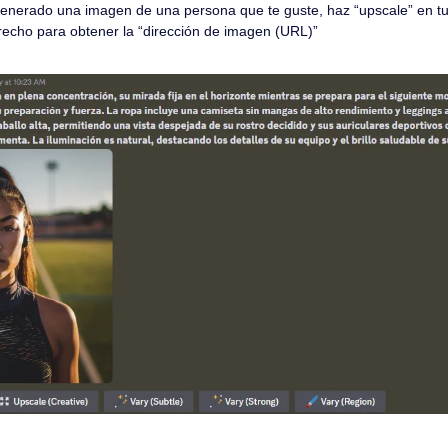
enerado una imagen de una persona que te guste, haz “upscale” en tu 
erecho para obtener la “dirección de imagen (URL)”