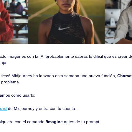
ado imágenes con la IA, probablemente sabrás lo difícil que es crear 
aje.
ticas! Midjourney ha lanzado esta semana una nueva función,
 Charac
e problema. 
ñamos cómo usarlo:
cord
 de Midjourney y entra con tu cuenta.
lquiera con el comando 
/imagine 
antes de tu prompt. 