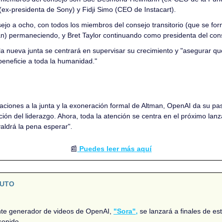
(ex-presidenta de Sony) y Fidji Simo (CEO de Instacart).
sejo a ocho, con todos los miembros del consejo transitorio (que se fo
n) permaneciendo, y Bret Taylor continuando como presidenta del con
a nueva junta se centrará en supervisar su crecimiento y "asegurar que 
l beneficie a toda la humanidad."
:
aciones a la junta y la exoneración formal de Altman, OpenAI da su pas
ación del liderazgo. Ahora, toda la atención se centra en el próximo lan
valdrá la pena esperar".
📰
 Puedes leer más aquí
NUTO
nte generador de videos de OpenAI, 
"Sora",
 se lanzará a finales de es
sonido.