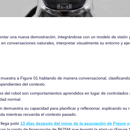
entar una nueva demostración, integrándose con un modelo de visión 
ar en conversaciones naturales, interpretar visualmente su entorno y ej
muestra a Figure 01 hablando de manera conversacional, clasificando p
pendientes del contexto.
es del robot son comportamientos aprendidos en lugar de controlados a 
idad normal.
n demuestra su capacidad para planificar y reflexionar, explicando su 
da mientras recuerda el contexto pasado.
llega justo 
13 días después del inicio de la asociación de Figure
con la ronda de financiación de $675M que levantó la start-up (Figure 1