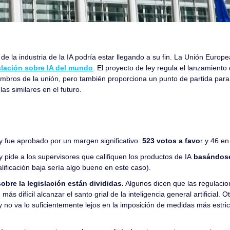
de la industria de la IA podría estar llegando a su fin. La Unión Europe
islación sobre IA del mundo
. El proyecto de ley regula el lanzamiento
embros de la unión, pero también proporciona un punto de partida para
as similares en el futuro.
y fue aprobado por un margen significativo: 
523 votos a favo
r y 46 en
y pide a los supervisores que califiquen los productos de IA
 basándose
alificación baja sería algo bueno en este caso).
obre la legislación están divididas.
 Algunos dicen que las regulacion
más difícil alcanzar el santo grial de la inteligencia general artificial.
y no va lo suficientemente lejos en la imposición de medidas más estrict