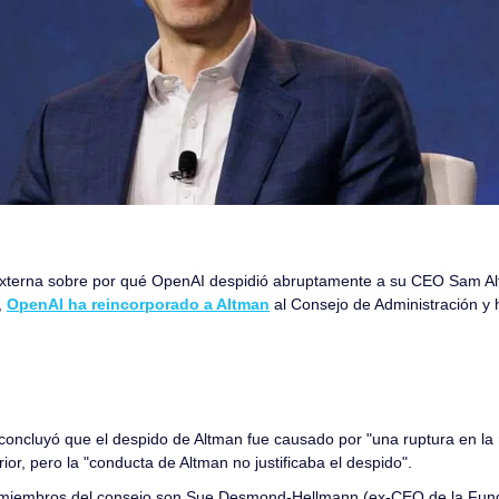
externa sobre por qué OpenAI despidió abruptamente a su CEO Sam Altm
 
OpenAI ha reincorporado a Altman
 al Consejo de Administración y 
 concluyó que el despido de Altman fue causado por "una ruptura en la r
rior, pero la "conducta de Altman no justificaba el despido".
miembros del consejo son Sue Desmond-Hellmann (ex-CEO de la Fundac