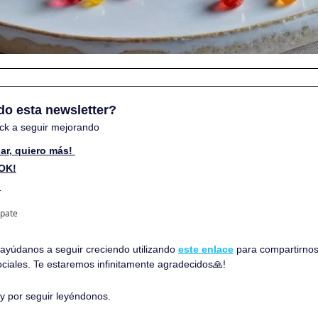
do esta newsletter? 
ck a seguir mejorando
ar, quiero más! 
 OK!
 
ipate
, ayúdanos a seguir creciendo utilizando 
este enlace
 para compartirnos
ociales. Te estaremos infinitamente agradecidos
🙏
!
 y por seguir leyéndonos. 