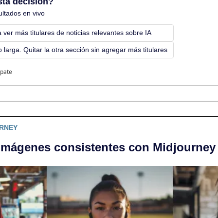
sta decisión?
ultados en vivo
ver más titulares de noticias relevantes sobre IA
arga. Quitar la otra sección sin agregar más titulares
ipate
URNEY
imágenes consistentes con Midjourney