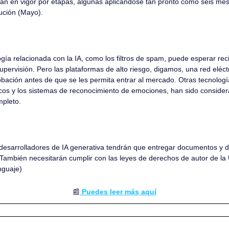
rán en vigor por etapas, algunas aplicándose tan pronto como seis mes
cución (Mayo).
gía relacionada con la IA, como los filtros de spam, puede esperar recibi
upervisión. Pero las plataformas de alto riesgo, digamos, una red eléctr
ación antes de que se les permita entrar al mercado. Otras tecnologías
icos y los sistemas de reconocimiento de emociones, han sido consider
mpleto.
desarrolladores de IA generativa tendrán que entregar documentos y d
También necesitarán cumplir con las leyes de derechos de autor de la 
guaje) 
📰
 Puedes leer más aquí