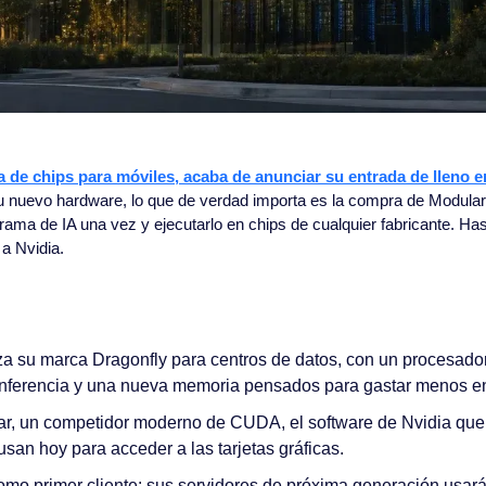
de chips para móviles, acaba de anunciar su entrada de lleno en
u nuevo hardware, lo que de verdad importa es la compra de Modular,
grama de IA una vez y ejecutarlo en chips de cualquier fabricante. Ha
 a Nvidia.
 su marca Dragonfly para centros de datos, con un procesador
inferencia y una nueva memoria pensados para gastar menos en
, un competidor moderno de CUDA, el software de Nvidia que c
san hoy para acceder a las tarjetas gráficas.
omo primer cliente: sus servidores de próxima generación usar