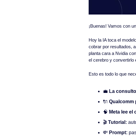
¡Buenas! Vamos con una
Hoy la IA toca el model
cobrar por resultados, 
planta cara a Nvidia con
el cerebro y convertirlo
Esto es todo lo que nec
💼
La consultor
🔌
 Qualcomm p
🧠
 Meta lee el
🎬 
Tutorial: 
aut
💸
Prompt: 
pas