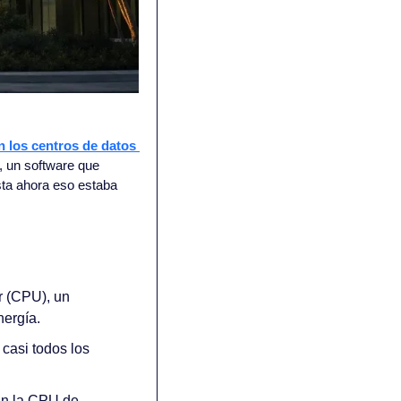
 los centros de datos 
 un software que 
sta ahora eso estaba 
 (CPU), un 
ergía.
asi todos los 
án la CPU de 