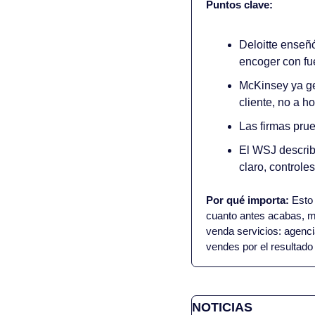
Puntos clave:
Deloitte enseñó
encoger con fu
McKinsey ya ge
cliente, no a h
Las firmas prue
El WSJ describe
claro, controle
Por qué importa:
 Esto
cuanto antes acabas, m
venda servicios: agenc
vendes por el resultado 
NOTICIAS