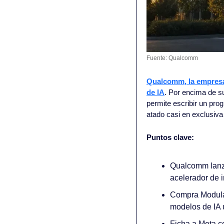
Fuente: Qualcomm
Qualcomm, la empresa 
de IA
. Por encima de s
permite escribir un pro
atado casi en exclusiva
Puntos clave:
Qualcomm lanza
acelerador de 
Compra Modular
modelos de IA u
Ficha a Meta c