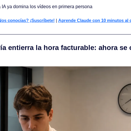
 IA ya domina los vídeos en primera persona
os conocías? ¡Suscríbete!
 | 
Aprende Claude con 10 minutos al 
ía entierra la hora facturable: ahora se 