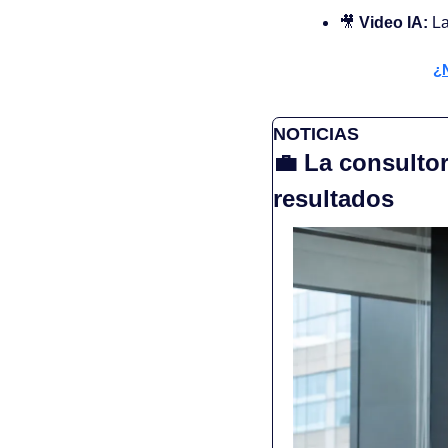
🎥
Video IA: 
La
¿N
NOTICIAS
💼
 La consultor
resultados