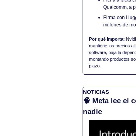
Qualcomm, a pa
Firma con Hugg
millones de mo
Por qué importa:
 Nvid
mantiene los precios a
software, baja la depend
montando productos sob
plazo.
NOTICIAS
🧠
 Meta lee el 
nadie