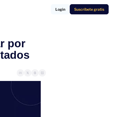
Login
Suscríbete gratis
r por 
ltados