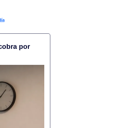
día
cobra por 