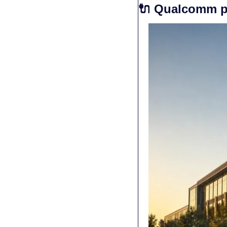
🔌
 Qualcomm pla