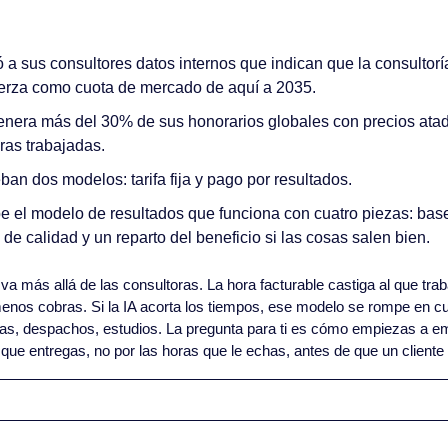
 a sus consultores datos internos que indican que la consultoría 
erza como cuota de mercado de aquí a 2035.
nera más del 30% de sus honorarios globales con precios atado
oras trabajadas.
ban dos modelos: tarifa fija y pago por resultados.
 el modelo de resultados que funciona con cuatro piezas: base 
s de calidad y un reparto del beneficio si las cosas salen bien.
 va más allá de las consultoras. La hora facturable castiga al que trab
enos cobras. Si la IA acorta los tiempos, ese modelo se rompe en cu
ias, despachos, estudios. La pregunta para ti es cómo empiezas a em
que entregas, no por las horas que le echas, antes de que un cliente 