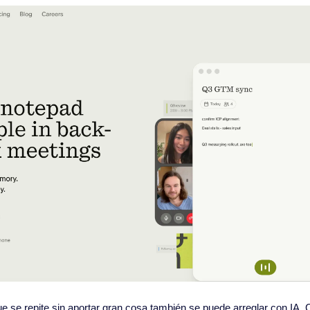
 se repite sin aportar gran cosa también se puede arreglar con IA. 