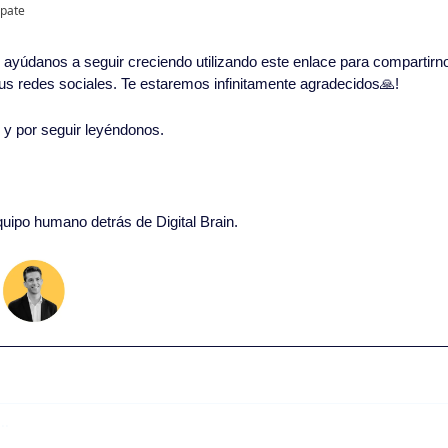
ipate
in, ayúdanos a seguir creciendo utilizando este enlace para compartirn
 tus redes sociales. Te estaremos infinitamente agradecidos
🙏
!
o y por seguir leyéndonos. 
equipo humano detrás de Digital Brain.