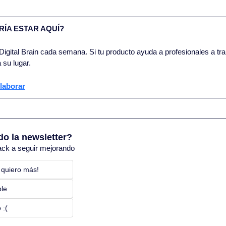
ÍA ESTAR AQUÍ?
igital Brain cada semana. Si tu producto ayuda a profesionales a trab
 su lugar.
laborar
do la newsletter?
ack a seguir mejorando
 quiero más! 
ble
 :(