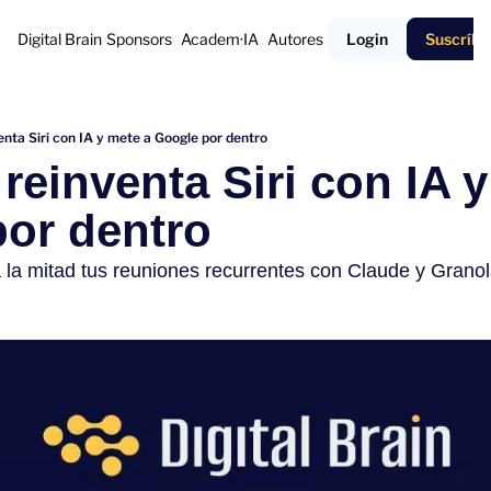
Digital Brain
Sponsors
Academ·IA
Autores
Login
Suscríbe
enta Siri con IA y mete a Google por dentro
reinventa Siri con IA y
or dentro
la mitad tus reuniones recurrentes con Claude y Granol