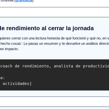
 Granola (
granola.ai
)
 de rendimiento al cerrar la jornada
 quieres cerrar con una lectura honesta de qué funcionó y qué no, en ve
 hecho cosas'. Le pasas un resumen y te devuelve un análisis direct
or impacto.
 coach de rendimiento, analista de productivi
a:

s actividades]