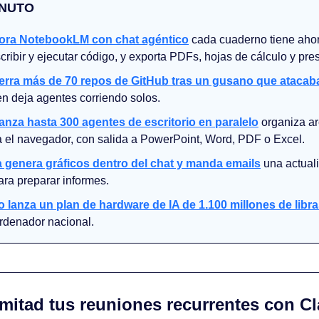
INUTO
ora NotebookLM con chat agéntico
 cada cuaderno tiene aho
cribir y ejecutar código, y exporta PDFs, hojas de cálculo y pre
ierra más de 70 repos de GitHub tras un gusano que atacab
en deja agentes corriendo solos.
anza hasta 300 agentes de escritorio en paralelo
 organiza ar
la el navegador, con salida a PowerPoint, Word, PDF o Excel.
genera gráficos dentro del chat y manda emails
 una actual
ara preparar informes.
 lanza un plan de hardware de IA de 1.100 millones de libr
rdenador nacional. 
a mitad tus reuniones recurrentes con C