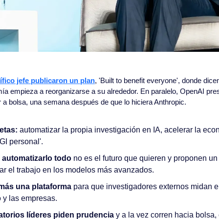
fico jefe publicaron un plan
, 'Built to benefit everyone', donde dice
omía empieza a reorganizarse a su alrededor. En paralelo, OpenAI pre
ir a bolsa, una semana después de que lo hiciera Anthropic.
etas:
 automatizar la propia investigación en IA, acelerar la eco
GI personal'.
 automatizarlo todo
 no es el futuro que quieren y proponen un
ar el trabajo en los modelos más avanzados.
más una plataforma
 para que investigadores externos midan el 
o y las empresas.
atorios líderes piden prudencia
 y a la vez corren hacia bolsa,