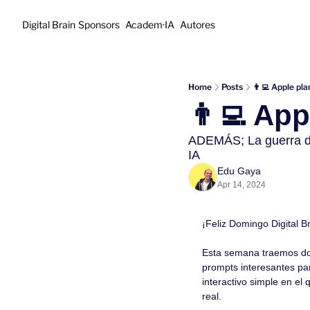
Digital Brain
Sponsors
Academ·IA
Autores
Home
Posts
👨‍💻 Apple pl
👨‍💻 Ap
ADEMÁS; La guerra de 
IA
Edu Gaya
Apr 14, 2024
¡Feliz Domingo Digital B
Esta semana traemos do
prompts interesantes pa
interactivo simple en el
real.