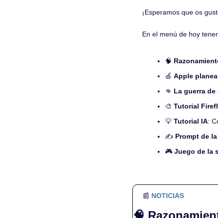
¡Esperamos que os gust
En el menú de hoy tene
🧠
Razonamiento
🍏
Apple planea
👊
La guerra de 
🎨
Tutorial Firefl
💡
Tutorial IA
: C
✍️ 
Prompt de la
🎮 
Juego de la 
📰
NOTICIAS
🧠
Razonamiento