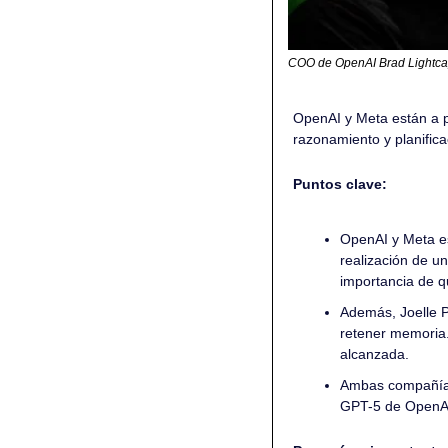
COO de OpenAI Brad Lightcap 
OpenAI y Meta están a p
razonamiento y planifica
Puntos clave:
OpenAI y Meta es
realización de u
importancia de q
Además, Joelle P
retener memoria. 
alcanzada.
Ambas compañías
GPT-5 de OpenAI 