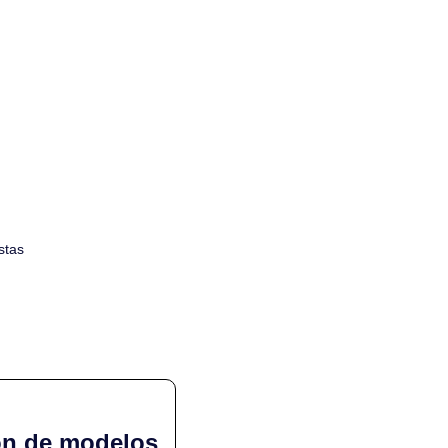
stas
ón de modelos 