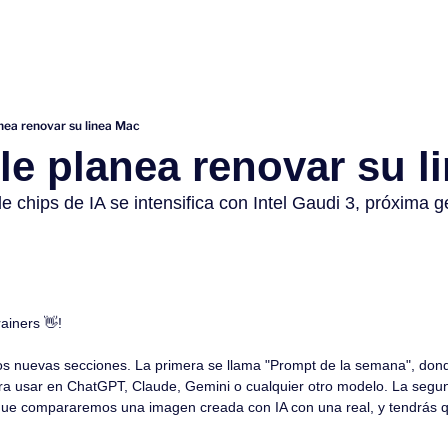
anea renovar su linea Mac
ple planea renovar su l
chips de IA se intensifica con Intel Gaudi 3, próxima g
rainers 
👋
!
s nuevas secciones. La primera se llama "Prompt de la semana", don
ra usar en ChatGPT, Claude, Gemini o cualquier otro modelo. La segun
 que compararemos una imagen creada con IA con una real, y tendrás qu