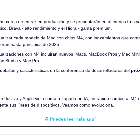
án cerca de entrar en producción y se presentarán en al menos tres var
sico, Brava - alto rendimiento y el Hidra - gama premium.
ualizar cada modelo de Mac con chips M4, con lanzamientos que comen
erán hasta principios de 2025.
ualizaciones con M4 incluirán nuevos iMacs, MacBook Pros y Mac Minis
ac Studio y Mac Pro.
talles y características en la conferencia de desarrolladores del 
próx
 
n declive y Apple vista como rezagada en IA, un rápido cambio al M4 c
mente sus líneas de dispositivos. Veamos como evoluciona.
📰
 Puedes leer más aquí