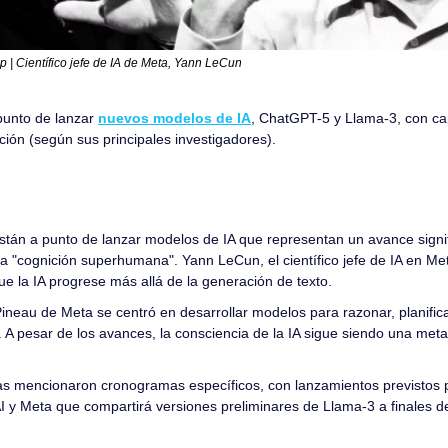
| Científico jefe de IA de Meta, Yann LeCun
unto de lanzar 
nuevos modelos de IA
, ChatGPT-5 y Llama-3, con ca
ción (según sus principales investigadores).
tán a punto de lanzar modelos de IA que representan un avance signific
na "cognición superhumana". Yann LeCun, el científico jefe de IA en Met
ue la IA progrese más allá de la generación de texto.
ineau de Meta se centró en desarrollar modelos para razonar, planifica
A pesar de los avances, la consciencia de la IA sigue siendo una meta d
 mencionaron cronogramas específicos, con lanzamientos previstos p
y Meta que compartirá versiones preliminares de Llama-3 a finales d