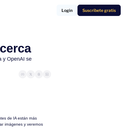
Login
Suscríbete gratis
 cerca
a y OpenAI se 
tes de IA están más 
tar imágenes y veremos 