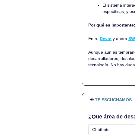
El sistema intera
específicas, y es
Por qué es importante:
Entre 
Devin
 y ahora 
SW
Aunque aún es temprano,
desarrolladores, desblo
tecnología. No hay duda
📢
TE ESCUCHAMOS
¿Que área de desar
Chatbots