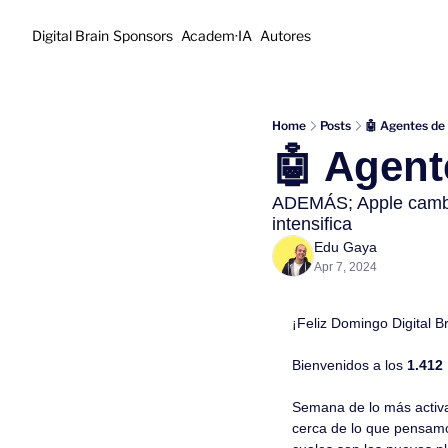
Digital Brain
Sponsors
Academ·IA
Autores
Home
Posts
🤖 Agentes de 
🤖 Agent
ADEMÁS; Apple cambia
intensifica
Edu Gaya
Apr 7, 2024
¡Feliz Domingo Digital B
Bienvenidos a los 
1.412
Semana de lo más activa
cerca de lo que pensamo