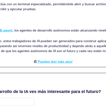
ctúa con un terminal especializado, permitiéndole abrir y buscar archivos
cribir y ejecutar pruebas.
 
E-agent
, los agentes de desarrollo autónomos están alcanzando nivele
 estos trabajadores de IA pueden ser generados para construir aplicaci
queando así enormes niveles de productividad y dejando atrás a aquello
 de que los agentes autónomos de IA son el futuro y cada vez están m
📰
 Puedes leer más aquí
rollo de la IA ves más interesante para el futuro?