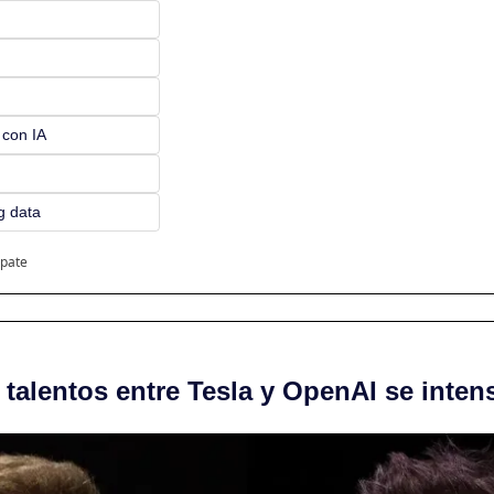
 con IA
ig data
ipate
 talentos entre Tesla y OpenAI se intens