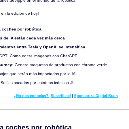
anes de Apple en el mundo de la robótica.
en la edición de hoy!
 coches por robótica
s de IA están cada vez más cerca
talentos entre Tesla y OpenAI se intensifica
tGPT
: Cómo editar imágenes con ChatGPT
ourney: 
Genera maquetas de productos con chroma verde
bajos que serán más impactados por la IA
 
Selfies sacados por estatuas icónicas 
🤳
¿No nos conocías? ¡Suscríbete!
 | 
Sponsoriza Digital Brain
a coches por robótica