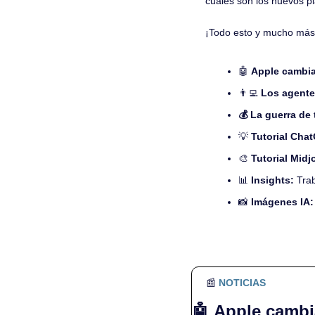
cuales son los nuevos pl
¡Todo esto y mucho más 
🤖
Apple cambia
👨‍💻
 Los agente
💰 La guerra de 
💡
Tutorial Cha
🎨
 Tutorial Midj
📊
 Insights:
 Tra
📸
Imágenes IA:
📰
NOTICIAS
🤖
Apple cambi