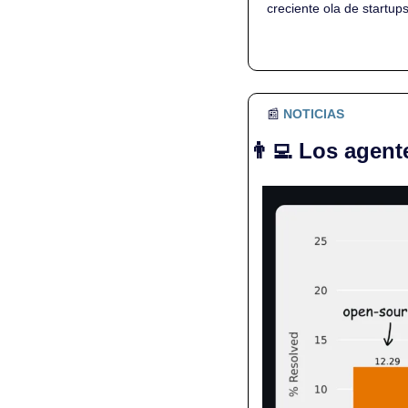
creciente ola de startu
📰
NOTICIAS
👨‍💻
Los agente