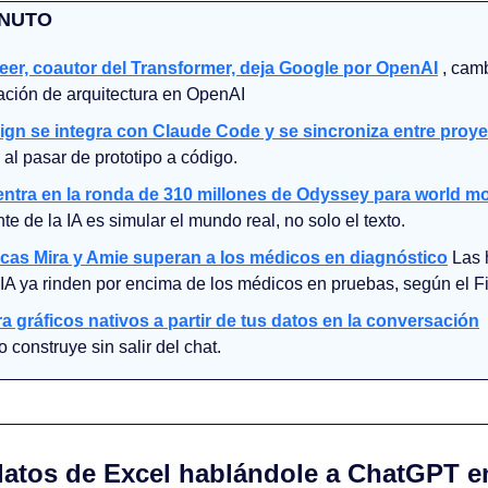
INUTO
er, coautor del Transformer, deja Google por OpenAI
 , cam
gación de arquitectura en OpenAI
gn se integra con Claude Code y se sincroniza entre proy
 al pasar de prototipo a código.
ntra en la ronda de 310 millones de Odyssey para world m
nte de la IA es simular el mundo real, no solo el texto.
cas Mira y Amie superan a los médicos en diagnóstico
 Las 
 IA ya rinden por encima de los médicos en pruebas, según el F
a gráficos nativos a partir de tus datos en la conversación
 
o construye sin salir del chat.
 datos de Excel hablándole a ChatGPT en