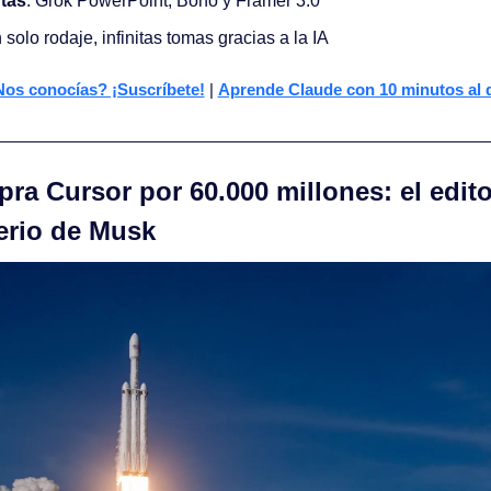
tas
: Grok PowerPoint, Bono y Framer 3.0
 solo rodaje, infinitas tomas gracias a la IA
os conocías? ¡Suscríbete!
 | 
Aprende Claude con 10 minutos al 
ra Cursor por 60.000 millones: el edito
perio de Musk