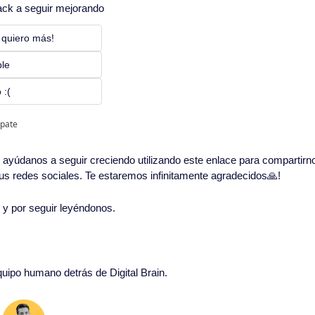
ack a seguir mejorando
 quiero más! 
ble
 :(
ipate
in, ayúdanos a seguir creciendo utilizando este enlace para compartirn
 tus redes sociales. Te estaremos infinitamente agradecidos
🙏
!
o y por seguir leyéndonos. 
equipo humano detrás de Digital Brain.