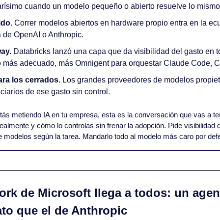
arísimo cuando un modelo pequeño o abierto resuelve lo mismo 
ido.
 Correr modelos abiertos en hardware propio entra en la ecu
 de OpenAI o Anthropic.
ay.
 Databricks lanzó una capa que da visibilidad del gasto en t
o más adecuado, más Omnigent para orquestar Claude Code, C
ara los cerrados.
 Los grandes proveedores de modelos propieta
iarios de ese gasto sin control.
stás metiendo IA en tu empresa, esta es la conversación que vas a te
lmente y cómo lo controlas sin frenar la adopción. Pide visibilidad de
 modelos según la tarea. Mandarlo todo al modelo más caro por defec
rk de Microsoft llega a todos: un agent
ato que el de Anthropic