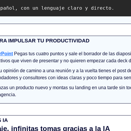
spañol, con un lenguaje claro y directo.
RA IMPULSAR TU PRODUCTIVIDAD
rPoint
 Pegas tus cuatro puntos y sale el borrador de las diapositi
ectivos que viven de presentar y no quieren empezar cada deck 
u opinión de camino a una reunión y a la vuelta tienes el post d
dadores y consultores con ideas claras y poco tiempo para sent
nzas un producto nuevo y montas su landing en una tarde sin toc
agencia.
 IA
je, infinitas tomas gracias a la IA