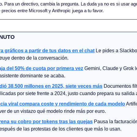
o. Para un directivo, cambia la pregunta. La duda ya no es si usar age
 precios entre Microsoft y Anthropic juega a tu favor.
INUTO
a gráficos a partir de tus datos en el chat
 Le pides a Slackbot
truye dentro de la conversación.
a del 50% de cuota por primera vez
 Gemini, Claude y Grok l
 asistente dominante se acaba.
ió 38.500 millones en 2025, siete veces más
 Documentos fil
licadas por siete frente a 2024, justo cuando prepara su salida 
cia viral compara coste y rendimiento de cada modelo
 Artif
 ver de un vistazo qué modelo rinde más por euro.
rena su cobro por tokens tras las quejas
 Pausa la facturación
espués de las protestas de los clientes que más lo usan.