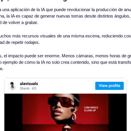
 una aplicación de la IA que puede revolucionar la producción de anunc
a, la IA es capaz de generar nuevas tomas desde distintos ángulos, 
d de volver a grabar.
uchos más recursos visuales de una misma escena, reduciendo cost
ad de repetir rodajes.
s, el impacto puede ser enorme. Menos cámaras, menos horas de g
tro ejemplo de cómo la IA no solo crea contenido, sino que está trans
e.